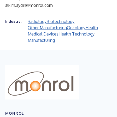
alkim.aydin@monrol.com
Radiology
Biotechnology
Industry:
Other Manufacturing
Oncology
Health
Medical Devices
Health Technology
Manufacturing
MONROL