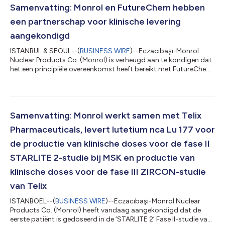
aan hoge kwaliteitsnormen voldoen, is van plan zijn huidige
Samenvatting: Monrol en FutureChem hebben
n.c.a. Lu-177-prod...
een partnerschap voor klinische levering
aangekondigd
ISTANBUL & SEOUL--(
BUSINESS WIRE
)--Eczacıbaşı-Monrol
Nuclear Products Co. (Monrol) is verheugd aan te kondigen dat
het een principiële overeenkomst heeft bereikt met FutureChem,
gevestigd in Seoul, Zuid-Korea, een radiofarmaceutisch bedrijf,
voor de klinische levering van radio-isotoop , Lu-177 n.v.t.
(Lutetium-177 non-carrier-added), ter ondersteuning van
FutureChem’s Investigational New Drug IND-enabling fase 2
klinische studie met Ludotadipep, 177Lu-FC705 om de
Samenvatting: Monrol werkt samen met Telix
werkzaamheid en veiligheid te...
Pharmaceuticals, levert lutetium nca Lu 177 voor
de productie van klinische doses voor de fase II
STARLITE 2-studie bij MSK en productie van
klinische doses voor de fase III ZIRCON-studie
van Telix
ISTANBOEL--(
BUSINESS WIRE
)--Eczacıbaşı-Monrol Nuclear
Products Co. (Monrol) heeft vandaag aangekondigd dat de
eerste patiënt is gedoseerd in de ‘STARLITE 2’ Fase II-studie van