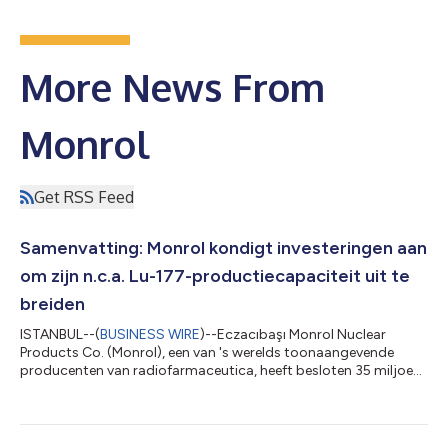
More News From
Monrol
Get RSS Feed
Samenvatting: Monrol kondigt investeringen aan
om zijn n.c.a. Lu-177-productiecapaciteit uit te
breiden
ISTANBUL--(
BUSINESS WIRE
)--Eczacıbaşı Monrol Nuclear
Products Co. (Monrol), een van 's werelds toonaangevende
producenten van radiofarmaceutica, heeft besloten 35 miljoen
euro te investeren om de productiecapaciteit voor niet-'carrier-
added' lutetium-177 (n.c.a. Lu-177) te vergroten als reactie op
de groeiende mondiale vraag naar dit product. Monrol, dat
radiofarmaceutica vervaardigt die in zijn productiefaciliteiten