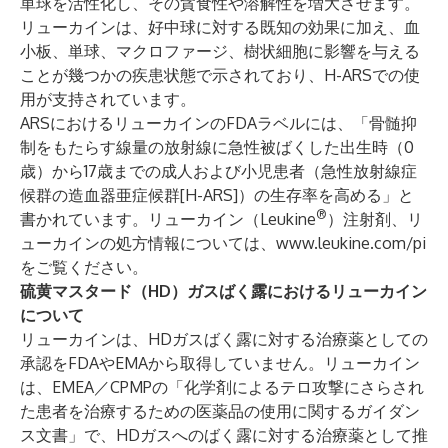
単球を活性化し、その貪食性や溶解性を増大させます。
リューカインは、好中球に対する既知の効果に加え、血
小板、単球、マクロファージ、樹状細胞に影響を与える
ことが幾つかの疾患状態で示されており、H-ARSでの使
用が支持されています。
ARSにおけるリューカインのFDAラベルには、「骨髄抑
制をもたらす線量の放射線に急性被ばくした出生時（0
歳）から17歳までの成人および小児患者（急性放射線症
候群の造血器亜症候群[H-ARS]）の生存率を高める」と
®
書かれています。リューカイン（Leukine
）注射剤、リ
ューカインの処方情報については、
www.leukine.com/pi
をご覧ください。
硫黄マスタード（HD）ガスばく露におけるリューカイン
について
リューカインは、HDガスばく露に対する治療薬としての
承認をFDAやEMAから取得していません。リューカイン
は、EMEA／CPMPの「化学剤によるテロ攻撃にさらされ
た患者を治療するための医薬品の使用に関するガイダン
ス文書」で、HDガスへのばく露に対する治療薬として推