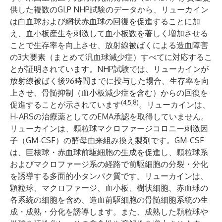
供した複数のGLP NHP試験のデータから、リューカイン
は白血球および網状赤血球の回復を促進することに加
え、血小板産生を刺激して血小板数を著しく増加させる
ことで生存率を向上させ、放射線被ばくによる造血障害
の3大要素（まとめて汎血球減少症）すべてに対応するこ
とが証明されています。NHP試験では、リューカインが
放射線被ばく後96時間までに投与した場合、生存率を向
上させ、骨髄抑制（血小板減少症を含む）からの回復を
(4,5,8)
促進することが示されています
。リューカインは、
H-ARSの治療薬としてのEMA承認を取得していません。
リューカインは、顆粒球マクロファージコロニー刺激因
子（GM-CSF）の酵母由来組み換え製剤です。GM-CSF
は、巨核球・赤血球前駆細胞の生成を促進し、顆粒球系
およびマクロファージ系の経路で前駆細胞の分裂・分化
を誘導する多面的小タンパク質です。リューカインは、
顆粒球、マクロファージ、血小板、樹状細胞、赤血球の
各系統の細胞を含め、造血前駆細胞の骨髄細胞系統の生
成・成熟・分化を誘導します。また、成熟した顆粒球や