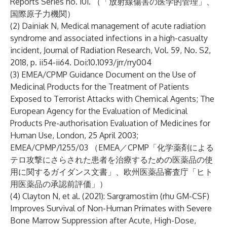
Reports Series no. 101. （「放射線傷害の医学的管理」、
国際原子力機関）
(2) Dainiak N, Medical management of acute radiation
syndrome and associated infections in a high-casualty
incident, Journal of Radiation Research, Vol. 59, No. S2,
2018, p. ii54-ii64. Doi:10.1093/jrr/rry004
(3) EMEA/CPMP Guidance Document on the Use of
Medicinal Products for the Treatment of Patients
Exposed to Terrorist Attacks with Chemical Agents; The
European Agency for the Evaluation of Medicinal
Products Pre-authorisation Evaluation of Medicines for
Human Use, London, 25 April 2003;
EMEA/CPMP/1255/03 （EMEA／CPMP「化学薬剤による
テロ攻撃にさらされた患者を治療するための医薬品の使
用に関するガイダンス文書」、欧州医薬品審査庁「ヒト
用医薬品の承認前評価」）
(4) Clayton N, et al. (2021): Sargramostim (rhu GM-CSF)
Improves Survival of Non-Human Primates with Severe
Bone Marrow Suppression after Acute, High-Dose,