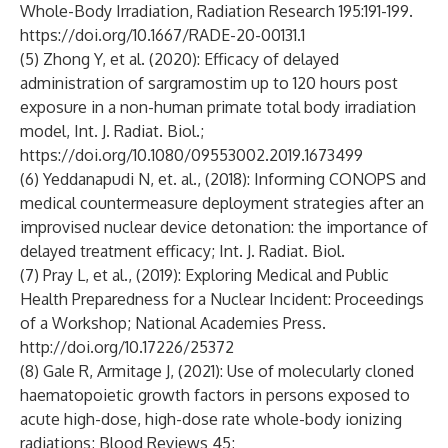
Whole-Body Irradiation, Radiation Research 195:191-199.
https://doi.org/10.1667/RADE-20-00131.1
(5) Zhong Y, et al. (2020): Efficacy of delayed
administration of sargramostim up to 120 hours post
exposure in a non-human primate total body irradiation
model, Int. J. Radiat. Biol.;
https://doi.org/10.1080/09553002.2019.1673499
(6) Yeddanapudi N, et. al., (2018): Informing CONOPS and
medical countermeasure deployment strategies after an
improvised nuclear device detonation: the importance of
delayed treatment efficacy; Int. J. Radiat. Biol.
(7) Pray L, et al., (2019): Exploring Medical and Public
Health Preparedness for a Nuclear Incident: Proceedings
of a Workshop; National Academies Press.
http://doi.org/10.17226/25372
(8) Gale R, Armitage J, (2021): Use of molecularly cloned
haematopoietic growth factors in persons exposed to
acute high-dose, high-dose rate whole-body ionizing
radiations; Blood Reviews 45;