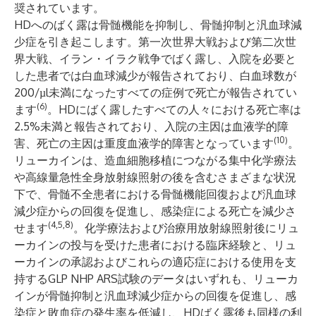
奨されています。
HDへのばく露は骨髄機能を抑制し、骨髄抑制と汎血球減
少症を引き起こします。第一次世界大戦および第二次世
界大戦、イラン・イラク戦争でばく露し、入院を必要と
した患者では白血球減少が報告されており、白血球数が
200/µl未満になったすべての症例で死亡が報告されてい
(6)
ます
。HDにばく露したすべての人々における死亡率は
2.5%未満と報告されており、入院の主因は血液学的障
(10)
害、死亡の主因は重度血液学的障害となっています
。
リューカインは、造血細胞移植につながる集中化学療法
や高線量急性全身放射線照射の後を含むさまざまな状況
下で、骨髄不全患者における骨髄機能回復および汎血球
減少症からの回復を促進し、感染症による死亡を減少さ
(4,5,8)
せます
。化学療法および治療用放射線照射後にリュ
ーカインの投与を受けた患者における臨床経験と、リュ
ーカインの承認およびこれらの適応症における使用を支
持するGLP NHP ARS試験のデータはいずれも、リューカ
インが骨髄抑制と汎血球減少症からの回復を促進し、感
染症と敗血症の発生率を低減し、HDばく露後も同様の利