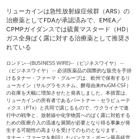
リューカインは急性放射線症候群（ARS）の
治療薬としてFDAが承認済みで、EMEA／
CPMPガイダンスでは硫黄マスタード（HD）
ガス全身ばく露に対する治療薬として推奨さ
れている
ロンドン--(
BUSINESS WIRE
)--
（ビジネスワイヤ） --
（ビジネスワイヤ） --
必須医薬品の国際的な販売を手掛
けるタナー・ファーマ・グループ
は、欧州で保有するリ
ューカイン（サルグラモスチム、酵母由来rhuGM-CSF）
の在庫を大幅に増加させたと発表しました。本措置は、
リューカインの所有者であるパートナー・セラピューテ
ィクス（PTx）と共同で講じるもので、ウクライナで進
行中の戦争と、放射線や化学物質へのばく露に対処する
ための医療介入の迅速な展開が必要となり得る事象が発
生する可能性の高まりを受けてのものとなります。
タナー・ファーマを創設したバンクス・ボーン最高経営