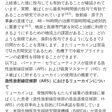
上経過した後に投与しても有効であることが確認されて
います。実際、被ばくから最長96時間後の投与で有効で
(4,5)
あることが研究で示されています
。放射線・原子力
事象の直後では、48～96時間の治療可能時間域は絶対的
(6,7)
に重要です
。物資と医療専門家を対応と治療に利用で
きるようにするための物流上の課題があることは、どの
ような規模であれ、薬剤を投与できるようになるまで2
日間かかることを意味します。またリューカインは室温
で12カ月間安定であるため、危機下で冷蔵サプライチェ
ーンの必要性を排除することができます。
以下は、パートナー・セラピューティクスが提供する急
性放射線症候群（ARS）および硫黄マスタード（HD）ガ
ス被ばくに対するリューカインの使用法の概要です。
急性放射線症候群（ARS）におけるリューカインについ
て
リューカインは、骨髄抑制をもたらす線量の放射線に被
ばくした患者（急性放射線症候群の造血器亜症候群、H-
ARS）の生存率向上を目的にFDA承認を取得していま
す。米国生物医学先端研究開発機構（BARDA）が資金提