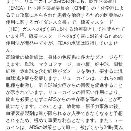
ます
。リューカインはARS以外にも、欧州医薬品庁
（EMEA）ヒト用医薬品委員会（CPMP）の「化学剤によ
るテロ攻撃にさらされた患者を治療するための医薬品の
使用に関するガイダンス文書」で、硫黄マスタード
（HD）ガスへのばく露に対する治療薬として推奨されて
(3)
います
。硫黄マスタードへのばく露に対処するための
使用法が開発中ですが、FDAの承認は取得していませ
ん。
高線量の放射線は、身体の免疫系に多大なダメージを与
えます。単球、マクロファージ、血小板、好中球、樹状
細胞、赤血球を含む細胞がダメージを受け、要するに汎
血球減少症を発症します。リューカインは、これらの細
胞種を刺激し、汎血球減少症からの回復を促進すること
が示されています。リューカインの幅広い作用により、
輸血を必要とせずにARSからの生存率を高めることが可
能になります。このことは、放射線・原子力事象の後、
血液製品製剤は量が限られるか入手できなくなると予想
されるため、極めて重要な利点となります。またリュー
カインは、ARSの対策として唯一、被ばくから24時間以