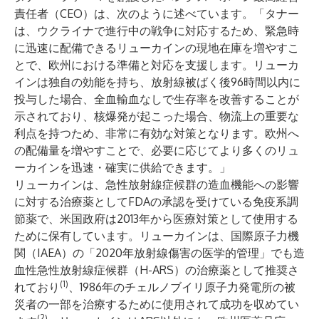
責任者（CEO）は、次のように述べています。「タナー
は、ウクライナで進行中の戦争に対応するため、緊急時
に迅速に配備できるリューカインの現地在庫を増やすこ
とで、欧州における準備と対応を支援します。リューカ
インは独自の効能を持ち、放射線被ばく後96時間以内に
投与した場合、全血輸血なしで生存率を改善することが
示されており、核爆発が起こった場合、物流上の重要な
利点を持つため、非常に有効な対策となります。欧州へ
の配備量を増やすことで、必要に応じてより多くのリュ
ーカインを迅速・確実に供給できます。」
リューカインは、急性放射線症候群の造血機能への影響
に対する治療薬としてFDAの承認を受けている免疫系調
節薬で、米国政府は2013年から医療対策として使用する
ために保有しています。リューカインは、国際原子力機
関（IAEA）の「2020年放射線傷害の医学的管理」でも造
血性急性放射線症候群（H-ARS）の治療薬として推奨さ
(1)
れており
、1986年のチェルノブイリ原子力発電所の被
災者の一部を治療するために使用されて成功を収めてい
(2)