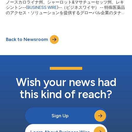
ノースカロライナ州、シャーロット&マサチューセッツ州、レキ
シントン--(
BUSINESS WIRE
)--（ビジネスワイヤ） -- 特殊医薬品
のアクセス・ソリューションを提供するグローバル企業のタナ
ー・ファーマは、先進的な免疫腫瘍学企業であるアジーナスと提
携したことにより、ボテンシリマブ（BOT）/バルスチリマブ
（BAL）へのアクセスが拡大されたことを発表しました。このイ
ニシアチブによりマイクロサテライト安定性大腸がん（MSS
Back to Newsroom
CRC）やその他の進行性固形腫瘍を持つ患者は、特定患者プログ
ラム（NPP）を通じて、臨床的根拠と医療的必要性に基づいたボ
テンシリマブおよびバルスチリマブを利用することが可能となり
ます。 タナー・ファーマは、特定患者による治験薬へのアクセ
スが認められている地域において、患者へ提供されるボテンシリ
マブおよびバルスチリマブへのアクセスを管理します。この特定
患者プログラムでは、患者が医師との相談のもと、すべての倫理
的およびコンプライアンス基準に従った状態で、規制当局の承認
Wish your news had
前でもボテンシリマブおよびバルスチリマブを使用することがで
きます。 ボテンシリマブとバルスチリマブは...
this kind of reach?
Sign Up