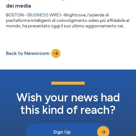
dei media
BOSTON--(
BUSINESS WIRE
)--Brightcove, l'azienda di
piattaforme intelligenti di coinvolgimento video più affidabile al
mondo, ha presentato oggi il suo ultimo aggiornamento nei
servizi OTT (over-the-top) con la nuova soluzione OTT
migliorata di Brightcove. Grazie alla collaborazione con
Applicaster, una piattaforma SaaS senza codice, le nuove
funzionalità OTT di Brightcove rendono più facile e più
Back to Newsroom
conveniente per le società di media, gli streamer, le leghe
sportive e i marchi monetizzare i propri...
Wish your news had
this kind of reach?
Sign Up