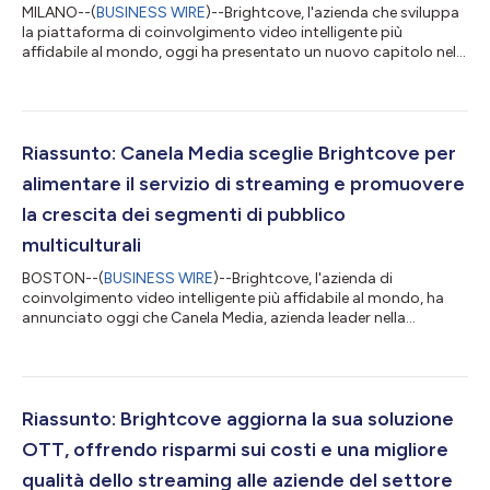
MILANO--(
BUSINESS WIRE
)--Brightcove, l'azienda che sviluppa
la piattaforma di coinvolgimento video intelligente più
affidabile al mondo, oggi ha presentato un nuovo capitolo nella
sua evoluzione, confermando il profondo impegno
nell'innovazione, nella centralità del cliente e nelle esperienze
digitali significative. Supportata dalla nuova società
proprietaria Bending Spoons, e incorporando la sua potente
tecnologia esclusiva su base IA, Brightcove sta reinventando la
Riassunto: Canela Media sceglie Brightcove per
sua piattaforma per soddisf...
alimentare il servizio di streaming e promuovere
la crescita dei segmenti di pubblico
multiculturali
BOSTON--(
BUSINESS WIRE
)--Brightcove, l'azienda di
coinvolgimento video intelligente più affidabile al mondo, ha
annunciato oggi che Canela Media, azienda leader nella
tecnologia e nell'innovazione dei media multiculturali, sta
ampliando la sua partnership con Brightcove per alimentare il
suo servizio di streaming. Grazie alla tecnologia video di
Brightcove, vincitrice di un Emmy Award, Canela Media darà
impulso alla sua crescita migliorando le capacità di streaming,
Riassunto: Brightcove aggiorna la sua soluzione
scalando i servizi e rafforz...
OTT, offrendo risparmi sui costi e una migliore
qualità dello streaming alle aziende del settore