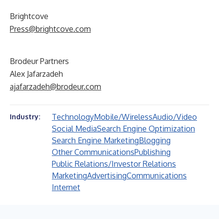
Brightcove
Press@brightcove.com
Brodeur Partners
Alex Jafarzadeh
ajafarzadeh@brodeur.com
Technology
Mobile/Wireless
Audio/Video
Industry:
Social Media
Search Engine Optimization
Search Engine Marketing
Blogging
Other Communications
Publishing
Public Relations/Investor Relations
Marketing
Advertising
Communications
Internet