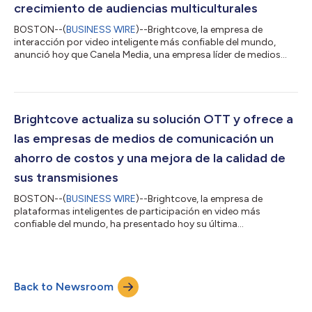
crecimiento de audiencias multiculturales
BOSTON--(
BUSINESS WIRE
)--Brightcove, la empresa de
interacción por video inteligente más confiable del mundo,
anunció hoy que Canela Media, una empresa líder de medios
multiculturales impulsada por la tecnología y la innovación,
está expandiendo su asociación con Brightcove para impulsar
su servicio de transmisión. A través de la tecnología de video
ganadora del premio Emmy de Brightcove, Canela Media
impulsará el crecimiento al mejorar sus capacidades de
Brightcove actualiza su solución OTT y ofrece a
transmisión, escalar los servicios y pr...
las empresas de medios de comunicación un
ahorro de costos y una mejora de la calidad de
sus transmisiones
BOSTON--(
BUSINESS WIRE
)--Brightcove, la empresa de
plataformas inteligentes de participación en video más
confiable del mundo, ha presentado hoy su última
actualización en servicios de libre transmisión (over-the-top,
OTT) con su recién mejorada solución Brightcove OTT. A través
de una colaboración con Applicaster, una plataforma SaaS sin
código, las nuevas capacidades OTT de Brightcove facilitan y
Back to Newsroom
hacen más asequible para las empresas de medios de
comunicación, «streamers», ligas deportivas y...