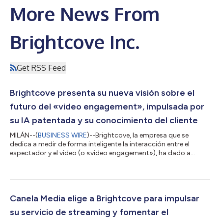
More News From
Brightcove Inc.
Get RSS Feed
Brightcove presenta su nueva visión sobre el
futuro del «video engagement», impulsada por
su IA patentada y su conocimiento del cliente
MILÁN--(
BUSINESS WIRE
)--Brightcove, la empresa que se
dedica a medir de forma inteligente la interacción entre el
espectador y el video (o «video engagement»), ha dado a
conocer hoy un nuevo y audaz capítulo en su evolución con un
renovado compromiso con la innovación, la orientación al
cliente y las experiencias digitales significativas. Con el respaldo
de su nuevo propietario Bending Spoons, y la incorporación de
su potente tecnología de IA patentada, Brightcove está
Canela Media elige a Brightcove para impulsar
transformando su platafor...
su servicio de streaming y fomentar el