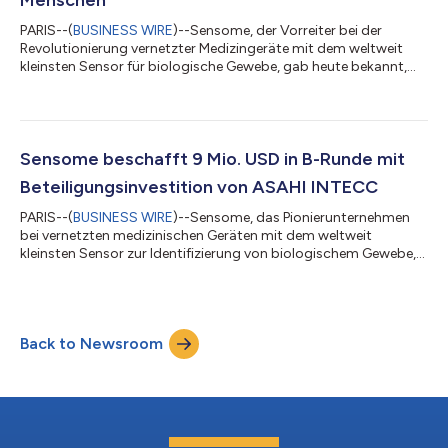
PARIS--(
BUSINESS WIRE
)--Sensome, der Vorreiter bei der
Revolutionierung vernetzter Medizingeräte mit dem weltweit
kleinsten Sensor für biologische Gewebe, gab heute bekannt,
dass das Gold Coast University Hospital (GCUH) in Australien
die ersten Patienten in die CLOT OUT-Studie des Unternehmens
aufgenommen hat. Die Studie zur Erstanwendung des Clotild®
Smart Guidewire Systems am Menschen prüft die klinische
Sicherheit und Leistung des Systems bei Patienten mit akutem
Sensome beschafft 9 Mio. USD in B-Runde mit
ischämischem Schlaganfall d...
Beteiligungsinvestition von ASAHI INTECC
PARIS--(
BUSINESS WIRE
)--Sensome, das Pionierunternehmen
bei vernetzten medizinischen Geräten mit dem weltweit
kleinsten Sensor zur Identifizierung von biologischem Gewebe,
meldete heute den erfolgreichen Abschluss einer
Finanzierungsrunde im Wert von 9 Millionen US-Dollar mit
Beteiligung der bestehenden Investoren (Kurma Partners,
Idinvest Partners, BNP Paribas Développement, Paris-Saclay
Back to Newsroom
Seed Fund) sowie Asahi Intecc Co., Ltd. aus Japan, einem
weltweit führenden Anbieter von Führungsdrahttechn...