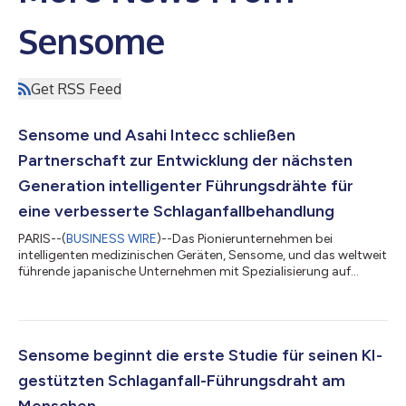
Sensome
Get RSS Feed
Sensome und Asahi Intecc schließen
Partnerschaft zur Entwicklung der nächsten
Generation intelligenter Führungsdrähte für
eine verbesserte Schlaganfallbehandlung
PARIS--(
BUSINESS WIRE
)--Das Pionierunternehmen bei
intelligenten medizinischen Geräten, Sensome, und das weltweit
führende japanische Unternehmen mit Spezialisierung auf
Führungsdrähte, Asahi Intecc, haben heute ihre
Zusammenarbeit bei der Entwicklung der nächsten Generation
des Clotild® Smart Guidewire bekannt gegeben. Im Zuge der
Partnerschaft wird Asahi Intecc die Herstellung dieses
bahnbrechenden Geräts zur Behandlung des akuten
Sensome beginnt die erste Studie für seinen KI-
ischämischen Schlaganfalls übernehmen. Der akute
gestützten Schlaganfall-Führungsdraht am
ischämische S...
Menschen