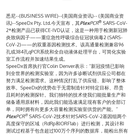
悉尼--(
BUSINESS WIRE
)--
(美国商业资讯)-- (美国商业资
®
讯)--SpeeDx Pty. Ltd.今天宣布，其
Plex
PCR
SARS-CoV-
2*检测产品已获得CE-IVD认证，这是一种用于检测新冠肺
炎致病因子——重症急性呼吸综合征冠状病毒2 (SARS-
CoV-2)——的双重基因检测技术。该高通量检测兼容96
孔或384孔qPCR系统和全自动液体处理平台，可简化实验
室工作流程并加速结果生成。
SpeeDx首席执行官Colin Denver表示：“新冠疫情已影响
到全世界的检测实验室，因为许多诊断试剂供应公司都在
努力满足检测需求。这种情况打乱了供应链、影响了整体
效率。SpeeDx的优势在于无需制造针对特定目标、昂贵
且耗时的检测探针。我们独特的技术使我们能批量生产和
储备通用原材料，因此我们能迅速满足现有客户的全部订
单，同时拥有向更多大容量检测实验室供货的产能。”
®
Plex
PCR
SARS-CoV-2技术针对SARS-CoV-2基因组两个
高度保守的区域（RdRp和ORF1ab）进行检测，其设计和
测试过程基于包含超过100万个序列的数据库，能检出所有