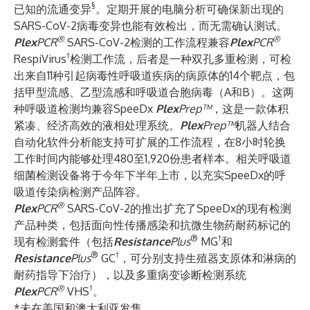
§
已知的流通变异
。定期开展的电脑分析可确保新出现的
SARS-CoV-2病毒变异也能有效检出，而无需确认测试。
®
®
Plex
PCR
SARS-CoV-2检测的工作流程兼容
Plex
PCR
†
RespiVirus
检测工作流，后者是一种双孔多重检测，可检
出来自11种引起病毒性呼吸道疾病的病原体的14个靶点，包
括甲型流感、乙型流感和呼吸道合胞病毒（A和B）。这两
种呼吸道检测均兼容SpeeDx
Plex
Prep™
，这是一款体积
紧凑、经济高效的液相处理系统。
Plex
Prep™
机器人结合
自动化软件分析能支持可扩展的工作流程，在8小时轮换
工作时间内能够处理480至1,920份患者样本。相关呼吸道
细菌检测设备将于今年下半年上市，以充实SpeeDx的呼
吸道传染病检测产品阵容。
®
Plex
PCR
SARS-CoV-2的推出扩充了SpeeDx的现有检测
产品种类，包括面向性传播感染和抗微生物药耐药标记的
®
†
现有检测套件（包括
Resistance
Plus
MG
和
®
†
Resistance
Plus
GC
，可分别支持生殖器支原体和淋病的
耐药指导下治疗），以及多重病变诊断检测系统
®
†
Plex
PCR
VHS
。
*未在美国和澳大利亚发售