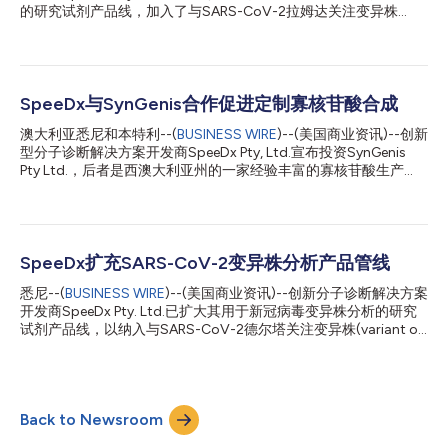
的研究试剂产品线，加入了与SARS-CoV-2拉姆达关注变异株
(VOI)相关的一种关键的特征性突变。PlexPrime® SARS-CoV-2基
因分型*产品线采用该公司的独家通用底物方法和获得专利的多路
复用技术，自7月上市以来迅速扩大。该产品套件可单独或联合使
用，用于支持对重大SARS-CoV-2关注或关切变异株的实验室研究
和监测工作。 SpeeDx临床事务高级副总裁Charles Cartwright博
SpeeDx与SynGenis合作促进定制寡核苷酸合成
士表示：“使用基于PCR的方法快速筛查阳性样本使实验室能在突变
澳大利亚悉尼和本特利--(
BUSINESS WIRE
)--(美国商业资讯)--创新
传播时轻松进行监测。我们的基因分型试剂套件锁定的单个突变经
型分子诊断解决方案开发商SpeeDx Pty, Ltd.宣布投资SynGenis
过精心挑选，以代表关键的谱系分化，因此我们发现，即便是最新
Pty Ltd.，后者是西澳大利亚州的一家经验丰富的寡核苷酸生产
出现的关注和关切变异株也能被我们现有产品阵容锁定，以进行进
商。此次合作将加强SpeeDx的内部能力，有助于扩大生产规模，
一步分析。” PlexPrime® SARS-CoV-2 L452Q拉姆达*是一种单孔
同时还可促进和提升分子诊断所需重要原材料的自主供应能力。
混合物，旨在检测C.37关注变异株（拉姆达）中发现的SARS-
SpeeDx全球运营总监Tom Lin表示：“全球疫情带来了检测业务的
CoV-2的L452Q棘蛋白突变1，以及S...
增长，因此我们投入大量资源来扩大生产规模。优质原材料获取能
力的提升可确保我们继续致力于为公司的全球客户维护供应链安
SpeeDx扩充SARS-CoV-2变异株分析产品管线
全。” 寡核苷酸是分子诊断产品的基础原料，随着新冠病毒诊断需
悉尼--(
BUSINESS WIRE
)--(美国商业资讯)--创新分子诊断解决方案
求增长，全球对寡核苷酸的需求也水涨船高。除了因此而导致的供
开发商SpeeDx Pty. Ltd.已扩大其用于新冠病毒变异株分析的研究
应链紧张外，进入澳大利亚的航班数量减少及海关防疫工作量的增
试剂产品线，以纳入与SARS-CoV-2德尔塔关注变异株(variant of
加，都使得来自海外供应商的货运和交货时间变得极不稳定。
concern, VOC)相关的一种突变。新近上市的PlexPrime® SARS-
SpeeDx在本国寡核苷酸生产上的投资可降低供应链风险，在关键
CoV-2基因分型*产品线采用该公司独有通用底物方法和已获专利
诊断领域打造更强的自主性，并使国家卫生基础设施更加健全。
的多路复用技术，为那些寻求在SARS-CoV-2阳性样本群体中识别
SynGenis创始人兼董事总经理Rakesh Veedu表示：“作为澳大利亚
关键VOC的实验室提供了简化的解决方案。 此新闻稿包含多媒体
经验丰富、专业知识深厚的商业寡核苷酸生...
Back to Newsroom
内容。完整新闻稿可在以下网址查阅：
https://www.businesswire.com/news/home/20210816005769