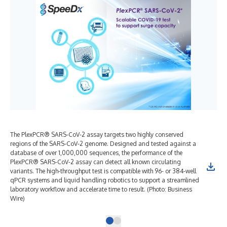
The PlexPCR® SARS-CoV-2 assay targets two highly conserved
regions of the SARS-CoV-2 genome. Designed and tested against a
database of over 1,000,000 sequences, the performance of the
PlexPCR® SARS-CoV-2 assay can detect all known circulating
variants. The high-throughput test is compatible with 96- or 384-well
qPCR systems and liquid handling robotics to support a streamlined
laboratory workflow and accelerate time to result. (Photo: Business
Wire)