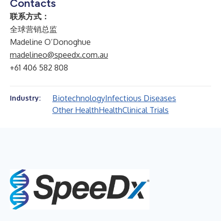
Contacts
联系方式：
全球营销总监
Madeline O’Donoghue
madelineo@speedx.com.au
+61 406 582 808
Biotechnology
Infectious Diseases
Industry:
Other Health
Health
Clinical Trials