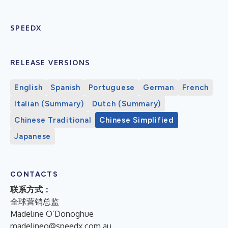
SPEEDX
RELEASE VERSIONS
English
Spanish
Portuguese
German
French
Italian (Summary)
Dutch (Summary)
Chinese Traditional
Chinese Simplified
Japanese
CONTACTS
联系方式：
全球营销总监
Madeline O’Donoghue
madelineo@speedx.com.au