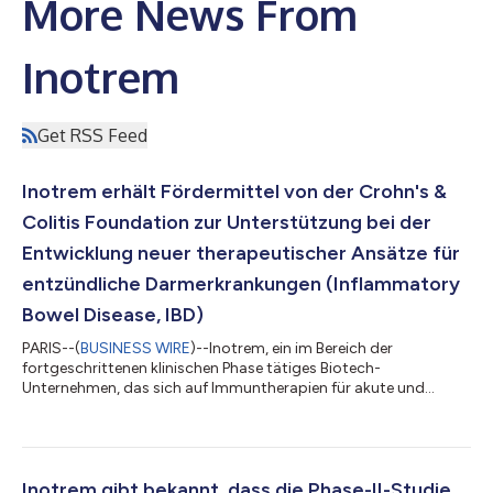
More News From
Inotrem
Get RSS Feed
Inotrem erhält Fördermittel von der Crohn's &
Colitis Foundation zur Unterstützung bei der
Entwicklung neuer therapeutischer Ansätze für
entzündliche Darmerkrankungen (Inflammatory
Bowel Disease, IBD)
PARIS--(
BUSINESS WIRE
)--Inotrem, ein im Bereich der
fortgeschrittenen klinischen Phase tätiges Biotech-
Unternehmen, das sich auf Immuntherapien für akute und
chronische Entzündungssyndrome spezialisiert hat, gab heute
den Erhalt von Fördermitteln durch IBD Ventures der Crohn's &
Colitis Foundation im Rahmen eines Programms zur
Beschleunigung von Forschung und Entwicklung bekannt, das
darauf abzielt, die Lebensqualität von Patienten mit IBD zu
Inotrem gibt bekannt, dass die Phase-II-Studie