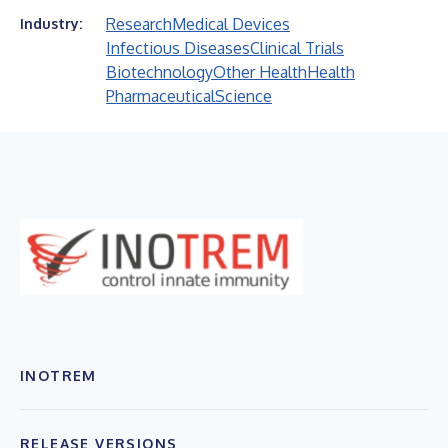
Research
Medical Devices
Industry:
Infectious Diseases
Clinical Trials
Biotechnology
Other Health
Health
Pharmaceutical
Science
INOTREM
RELEASE VERSIONS