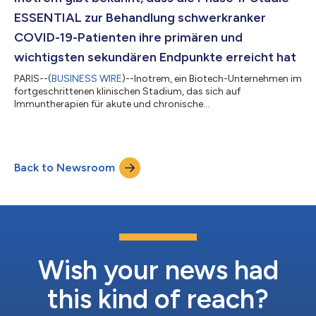
verbessern. Die Förderung wird die Entwicklung e...
ESSENTIAL zur Behandlung schwerkranker
COVID-19-Patienten ihre primären und
wichtigsten sekundären Endpunkte erreicht hat
PARIS--(
BUSINESS WIRE
)--Inotrem, ein Biotech-Unternehmen im
fortgeschrittenen klinischen Stadium, das sich auf
Immuntherapien für akute und chronische
Entzündungssyndrome spezialisiert hat, gab heute auf dem
Jahreskongress der European Society of Intensive Care
Medicine in Paris positive Ergebnisse der klinischen Phase-II-
Studie ESSENTIAL bei COVID-19-Patienten bekannt, die auf der
Back to Newsroom
Intensivstation unter akuter Atemnot leiden. Die Studie wurde
im Rahmen der Aufforderung zur Einreichung von Vorsc...
Wish your news had
this kind of reach?