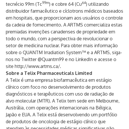
99m
64
tecnécio 99m (Tc
) e cobre 64 (Cu
) utilizando
distribuidor farmacêutico e cíclotrons médicos baseados
em hospitais, que proporcionam aos usuários o controle
da cadeia de fornecimento. A ARTMS comercializa estas
premiadas invenções canadenses de propriedade em
todo o mundo, com a perspectiva de revolucionar o
setor de medicina nuclear. Para obter mais informação
sobre o QUANTM Irradiation System™ e a ARTMS, siga-
nos no Twitter
@Quantm99
e no
LinkedIn
e acesse o
site
http://www.artms.ca/
.
Sobre a Telix Pharmaceuticals Limited
A Telix é uma empresa biofarmacêutica em estágio
clínico com foco no desenvolvimento de produtos
diagnósticos e terapêuticos com uso de radiação de
alvo molecular (MTR). A Telix tem sede em Melbourne,
Austrália, com operações internacionais na Bélgica,
Japão e EUA. A Telix está desenvolvendo um portfólio
de produtos de oncologia de estágio clínico que
atendam às necessidades médicas significativas não