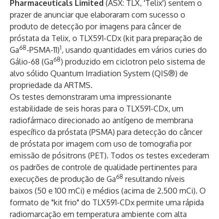
Pharmaceuticals Limited
(ASX: TLX, 'Telix') sentem o
prazer de anunciar que elaboraram com sucesso o
produto de detecção por imagens para câncer de
próstata da Telix, o TLX591-CDx (kit para preparação de
68
1
Ga
-PSMA-11)
, usando quantidades em vários curies do
68
Gálio-68 (Ga
) produzido em ciclotron pelo sistema de
alvo sólido Quantum Irradiation System (QIS®) de
propriedade da ARTMS.
Os testes demonstraram uma impressionante
estabilidade de seis horas para o
TLX591-CDx
, um
radiofármaco direcionado ao antígeno de membrana
específico da próstata (PSMA) para detecção do câncer
de próstata por imagem com uso de tomografia por
emissão de pósitrons (PET). Todos os testes excederam
os padrões de controle de qualidade pertinentes para
68
execuções de produção de Ga
resultando níveis
baixos (50 e 100 mCi) e médios (acima de 2.500 mCi). O
formato de "kit frio" do TLX591-CDx permite uma rápida
radiomarcação em temperatura ambiente com alta