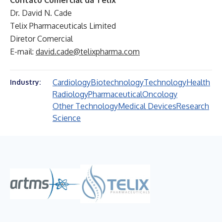
Contato Comercial da Telix
Dr. David N. Cade
Telix Pharmaceuticals Limited
Diretor Comercial
E-mail:
david.cade@telixpharma.com
Cardiology
Biotechnology
Technology
Health
Industry:
Radiology
Pharmaceutical
Oncology
Other Technology
Medical Devices
Research
Science