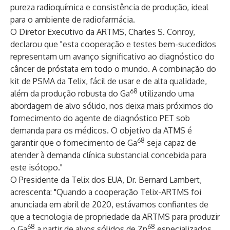
pureza radioquímica e consistência de produção, ideal
para o ambiente de radiofarmácia.
O Diretor Executivo da ARTMS, Charles S. Conroy,
declarou que "esta cooperação e testes bem-sucedidos
representam um avanço significativo ao diagnóstico do
câncer de próstata em todo o mundo. A combinação do
kit de PSMA da Telix, fácil de usar e de alta qualidade,
68
além da produção robusta do Ga
utilizando uma
abordagem de alvo sólido, nos deixa mais próximos do
fornecimento do agente de diagnóstico PET sob
demanda para os médicos. O objetivo da ATMS é
68
garantir que o fornecimento de Ga
seja capaz de
atender à demanda clínica substancial concebida para
este isótopo."
O Presidente da Telix dos EUA, Dr. Bernard Lambert,
acrescenta: "Quando a cooperação Telix-ARTMS foi
anunciada em abril de 2020, estávamos confiantes de
que a tecnologia de propriedade da ARTMS para produzir
68
68
o Ga
a partir de alvos sólidos de Zn
especializados