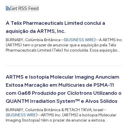
Get RSS Feed
A Telix Pharmaceuticals Limited conclui a
aquisição da ARTMS, Inc.
BURNABY, Colúmbia Britânica--(
BUSINESS WIRE
)--A ARTMS Inc.
(ARTMS) tem o prazer de anunciar que a aquisição pela Telix
Pharmaceuticals Limited (Telix) foi concluída. Essa aquisição
aprimora ainda mais a integração vertical da cadeia de
suprimentos e da fabricação da Telix, oferecendo um nível
maior de cadeia de suprimentos e controle regulatório sobre a
produção dos principais isótopos. A ARTMS apoiará a
produção de alta eficiência, em larga escala e com boa relação
ARTMS e Isotopia Molecular Imaging Anunciam
custo-benefício de isótopos...
Exitosa Marcação em Multicuries de PSMA-11
com Ga68 Produzido por Cíclotrons Utilizando o
QUANTM Irradiation System™ e Alvos Sólidos
BURNABY, Columbia Britânica & PETACH TIKVA, Israel--
(
BUSINESS WIRE
)--ARTMS Inc. (ARTMS) e Isotopia Molecular
Imaging (Isotopia) têm o prazer de anunciar a exitosa
marcação radiológica de produto do kit de sistema de