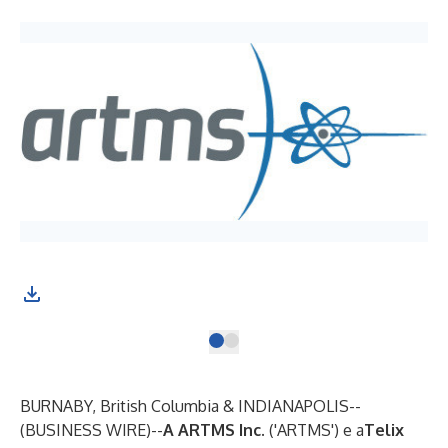
BURNABY, British Columbia & INDIANAPOLIS--
(
BUSINESS WIRE
)--
A ARTMS Inc.
('ARTMS') e a
Telix