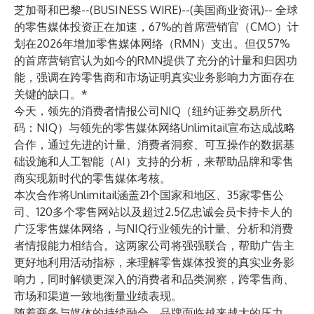
芝加哥和巴黎--(
BUSINESS WIRE
)--
(美国商业资讯)-- 全球
的零售媒体投资正在加速，67%的首席营销官（CMO）计
划在2026年增加零售媒体网络（RMN）支出。但仅57%
的首席营销官认为如今的RMN提供了充分的计量和归因功
能，强调在跨零售商和市场证明真实业务影响力方面存在
关键的缺口。*
今天，领先的消费者情报公司NIQ（纽约证券交易所代
码：NIQ）与领先的零售媒体网络Unlimitail宣布达成战略
合作，通过先进的计量、消费者洞察、可互操作的数据基
础设施和人工智能（AI）支持的分析，来帮助品牌和零售
商实现新时代的零售媒体考核。
本次合作将Unlimitail涵盖21个国家和地区、35家零售公
司、120多个零售网站以及超过2.5亿忠诚会员卡持卡人的
广泛零售媒体网络，与NIQ行业领先的计量、分析和消费
者情报能力相结合。这两家公司将强强联合，帮助广告主
更好地利用活动指标，来理解零售媒体投资的真实业务影
响力，同时解锁更深入的消费者和品类洞察，跨零售商、
市场和渠道一致地衡量业绩表现。
随着商务与媒体的持续融合，品牌面临越来越大的压力，