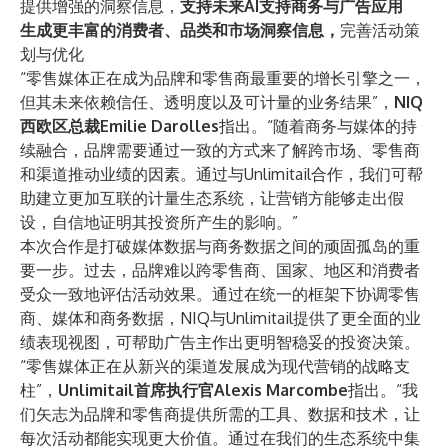
提供增强的洞察信息，
支持未来AI支持商务与广告应用
生成更丰富的消费者、品类和市场洞察信息，
完善活动策
划与优化
“零售媒体正在成为品牌和零售商最重要的增长引擎之一，
但其未来依赖信任、透明度以及可计量的业务结果”，
NIQ
西欧区总裁Emilie Darolles
指出。“随着商务与媒体的持
续融合，品牌需要通过一致的方式来了解跨市场、零售商
和渠道推动业绩的因素。通过与Unlimitail合作，我们可帮
助建立更加互联的计量生态系统，让营销方能够走出假
设，自信地证明其投资所产生的影响。”
本次合作是打破媒体数据与商务数据之间的顽固孤岛的重
要一步。过去，品牌难以跨零售商、国家、地区和消费者
受众一致地评估活动效果。通过在统一的框架下协调零售
商、媒体和商务数据，NIQ与Unlimitail提供了更全面的业
绩表现视图，可帮助广告主作出更明智稳妥的投资决策。
“零售媒体正在从新兴的渠道发展成为现代营销的战略支
柱”，
Unlimitail首席执行官Alexis Marcombe
指出。“我
们矢志为品牌和零售商提供所需的工具、数据和技术，让
每次活动都能实现更大价值。通过在我们的生态系统中集