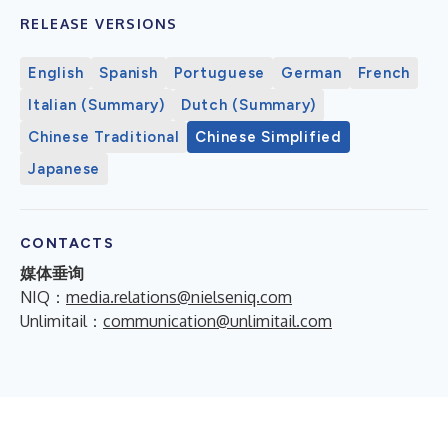
RELEASE VERSIONS
English
Spanish
Portuguese
German
French
Italian (Summary)
Dutch (Summary)
Chinese Traditional
Chinese Simplified
Japanese
CONTACTS
媒体垂询
NIQ：
media.relations@nielseniq.com
Unlimitail：
communication@unlimitail.com