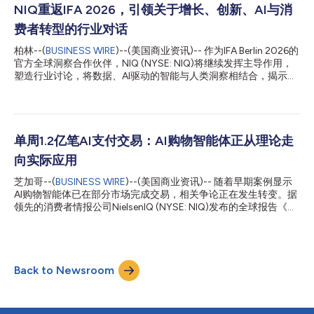
持日常AI赋能的工作流，并帮助团队更高效地获取相关洞察。
NIQ重返IFA 2026，引领关于增长、创新、AI与消
Purina战略与洞察部门的Brian Donovan表示：“要了解宠物主人的
费者转型的行业对话
需求，必须清晰地洞察消费者行为、购物习惯和品类趋势的演变。
Purina正与NIQ合作，探索如何将其值得信赖的情报融入Purina日
柏林--(
BUSINESS WIRE
)--(美国商业资讯)-- 作为IFA Berlin 2026的
常的AI赋能工作流中，帮助我们的团队更高效地获取相关消费者洞
官方全球洞察合作伙伴，NIQ (NYSE: NIQ)将继续发挥主导作用，
察，并更有信心地做出明智决策。” ConnectAI是NIQ“智能驱动
塑造行业讨论，将数据、AI驱动的智能与人类洞察相结合，揭示重
AI”战略的早期产品，也是NIQ将消费者情报转化为决策的平台与构
塑增长、创新和消费者行为的核心力量。通过高管主旨演讲、小组
建者模式。它将NIQ的专有数据、模型、产品内容、分析架构和
讨论、独家市场情报以及战略性客户互动（包括参加IFA零售领袖
业...
峰会、第四届NIQ商业早餐会以及一场专为中小企业打造的专属活
动），NIQ将帮助全球科技生态系统将快速的市场变化转化为可执
行的商业机遇。 围绕今年IFA的主题“未来即当下”(The Future Is
单周1.2亿笔AI支付交易：AI购物智能体正从理论走
Now)，NIQ将就重塑消费科技、家用电器和零售业的力量提供及
向实际应用
时的行业视角——涵盖AI驱动的创新、不断演变的消费者期望、全
渠道转型以及新兴的增长机遇。 在品牌和零售商应对经济不确定
芝加哥--(
BUSINESS WIRE
)--(美国商业资讯)-- 随着早期案例显示
性、购买行为转变以及日益增强的价格敏感度之际，NIQ的最新市
AI购物智能体已在部分市场完成交易，相关争论正在发生转变。据
场数据凸显了该行业面临的挑战与机遇。尽管部分地区的科技和耐
领先的消费者情报公司NielsenIQ (NYSE: NIQ)发布的全球报告《商
用消费品市场仍面临压力，但欧洲主要市场的增长仍在持续，这进
业革命：东西方交汇》(The Commerce Revolution: Where East
一步凸显了创新、敏捷性以及数据驱动决策的重要性。 NIQ全球科
Meets West)指出，智能体商务正从实验阶段迈向日常基础设施。
技与耐用消费品高级副总裁Perr...
据Ant Group数据，在2026年2月5日至11日这一周内，Alipay AI
Pay处理了超过1.2亿笔交易；与此同时，Adobe Analytics报告
Back to Newsroom
称，2024年7月至2025年2月期间，来自生成式AI的美国零售网站
流量激增了1200%。 这是NielsenIQ针对全球商业格局转变发布的
第二份年中解读报告，进一步证实了零售业重心已向东转移的证
据。AI正日益成为贯穿直播电商、社交电商和即时零售等各种商业