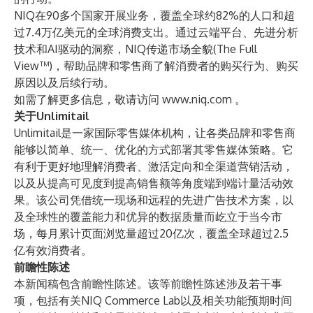
NIQ在90多个国家开展业务，覆盖全球约82%的人口和超
过7.4万亿美元的全球消费支出。通过云端平台、先进分析
技术和AI驱动的洞察，NIQ传递市场全貌(The Full
View™)，帮助品牌和零售商了解消费者的购买行为、购买
原因以及后续行动。
如需了解更多信息，敬请访问
www.niq.com
。
关于Unlimitail
Unlimitail是一家国际零售媒体机构，让各类品牌和零售商
能够以简单、统一、优化的方式部署其零售媒体策略。它
有利于更好地理解消费者、激活定向和全渠道营销活动，
以及从提高可见度到提高销售额等角度端到端计量活动效
果。该公司凭借统一现场和远程的先进广告技术方案，以
及全球性的覆盖能力和优异的数据质量而屹立于当今市
场，每月累计页面浏览量超过20亿次，覆盖全球超过2.5
亿有效消费者。
前瞻性陈述
本新闻稿包含前瞻性陈述。该等前瞻性陈述涉及若干事
项，包括有关NIQ Commerce Lab以及相关功能预期时间