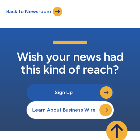
tecido cartilaginoso em microgravidade. O trabalho inédito,
parte de uma bolsa financiada pela Fundação Nacional de
Back to Newsroom
Ciência (NSF) liderada pela Dra. Wendy Brown e pelo Dr.
Kyriacos Athanasiou, anunciada hoje pe...
Wish your news had
this kind of reach?
Sign Up
Learn About Business Wire