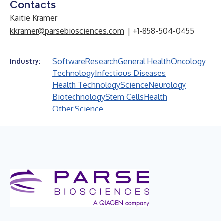
Contacts
Kaitie Kramer
kkramer@parsebiosciences.com
| +1-858-504-0455
Software
Research
General Health
Oncology
Industry:
Technology
Infectious Diseases
Health Technology
Science
Neurology
Biotechnology
Stem Cells
Health
Other Science