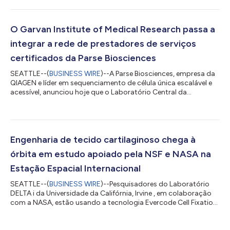
Serviços Certificados (CSP), tornando-se a primeira na região
nórdica. Com sede em Estocolmo, a empresa oferecerá o
portfólio de sequenciamento de célula única Evercode, da
Parse, aos pesquisadores por meio de seu fluxo de serviços de
O Garvan Institute of Medical Research passa a
sequenciamento já existente. Fundad...
integrar a rede de prestadores de serviços
certificados da Parse Biosciences
SEATTLE--(
BUSINESS WIRE
)--A Parse Biosciences, empresa da
QIAGEN e líder em sequenciamento de célula única escalável e
acessível, anunciou hoje que o Laboratório Central da
Plataforma de Genômica, do Garvan Institute of Medical
Research, aderiu ao seu Programa de Prestadores de Serviços
Certificados (CSP). A parceria amplia o acesso ao
sequenciamento de células únicas de alta qualidade e escalável
na Austrália, na região da Ásia-Pacífico e em outras localidades.
Engenharia de tecido cartilaginoso chega à
O Garvan é uma das instituições...
órbita em estudo apoiado pela NSF e NASA na
Estação Espacial Internacional
SEATTLE--(
BUSINESS WIRE
)--Pesquisadores do Laboratório
DELTA i da Universidade da Califórnia, Irvine , em colaboração
com a NASA, estão usando a tecnologia Evercode Cell Fixation
para preservar amostras a bordo da Estação Espacial
Internacional como parte de um estudo sobre engenharia de