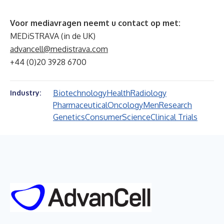
Voor mediavragen neemt u contact op met:
MEDiSTRAVA (in de UK)
advancell@medistrava.com
+44 (0)20 3928 6700
Biotechnology
Health
Radiology
Industry:
Pharmaceutical
Oncology
Men
Research
Genetics
Consumer
Science
Clinical Trials