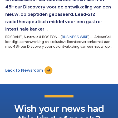
48Hour Discovery voor de ontwikkeling van een
nieuw, op peptiden gebaseerd, Lead-212
radiotherapeutisch middel voor een gastro-
intestinale kanker...
BRISBANE, Australië & BOSTON--(
BUSINESS WIRE
)-- AdvanCell
kondigt samenwerking en exclusieve licentieovereenkomst aan
met 48Hour Discovery voor de ontwikkeling van een nieuw, op
peptiden gebaseerd, Lead-212 radiotherapeutisch middel voor
een gastro-intestinale kanker met een aanzienlijke medische
behoefte AdvanCell, een radiofarmaceutisch bedrijf in de
klinische fase dat innovatieve gerichte alfatherapieën voor
Back to Newsroom
kanker ontwikkelt, heeft vandaag aangekondigd dat het een
samenwerkings- en exclusi...
Wish your news had