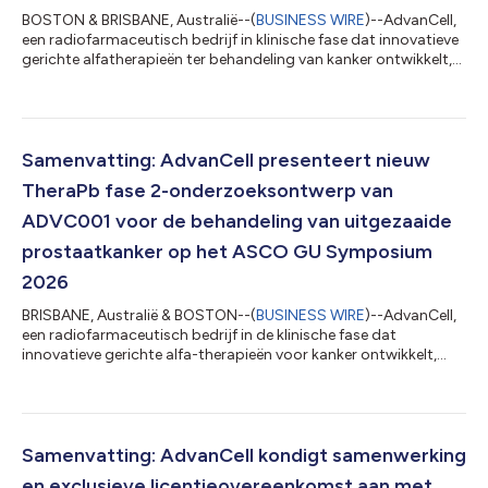
BOSTON & BRISBANE, Australië--(
BUSINESS WIRE
)--AdvanCell,
een radiofarmaceutisch bedrijf in klinische fase dat innovatieve
gerichte alfatherapieën ter behandeling van kanker ontwikkelt,
kondigde vandaag de vestiging aan van zijn U.S. Global
Headquarters in de regio van Groot-Boston en de lease van een
nieuwe faciliteit van 128.000 vierkante voet groot, die het
vlaggenschip productiecentrum in de V.S. zal worden, ter
ondersteuning van groei op lange termijn en de
Samenvatting: AdvanCell presenteert nieuw
commercialiseringsstrategie van...
TheraPb fase 2-onderzoeksontwerp van
ADVC001 voor de behandeling van uitgezaaide
prostaatkanker op het ASCO GU Symposium
2026
BRISBANE, Australië & BOSTON--(
BUSINESS WIRE
)--AdvanCell,
een radiofarmaceutisch bedrijf in de klinische fase dat
innovatieve gerichte alfa-therapieën voor kanker ontwikkelt,
maakte vandaag het nieuwe fase 2-ontwerp bekend van de
lopende TheraPb-klinische studie van ADVC001 bij
gemetastaseerde prostaatkanker. ADVC001 is een
experimentele, op lood-212 gebaseerde alfa-therapie die zich
richt op het prostaatspecifieke membraanantigeen (PSMA). Het
Samenvatting: AdvanCell kondigt samenwerking
onderzoeksontwerp zal deze week worden gepresenteer...
en exclusieve licentieovereenkomst aan met