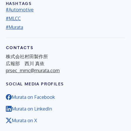
HASHTAGS
#Automotive
#MLCC
#Murata
CONTACTS
株式会社村田製作所
広報部 西川 真依
prsec_mmc@murata.com
SOCIAL MEDIA PROFILES
Murata on Facebook
Murata on LinkedIn
Murata on X