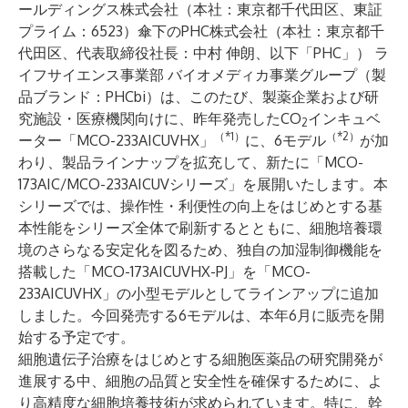
ールディングス株式会社（本社：東京都千代田区、東証
プライム：6523）傘下のPHC株式会社（本社：東京都千
代田区、代表取締役社長：中村 伸朗、以下「PHC」） ラ
イフサイエンス事業部 バイオメディカ事業グループ（製
品ブランド：PHCbi）は、このたび、製薬企業および研
究施設・医療機関向けに、昨年発売したCO
インキュベ
2
（*1）
（*2）
ーター「MCO-233AICUVHX」
に、6モデル
が加
わり、製品ラインナップを拡充して、新たに「MCO-
173AIC/MCO-233AICUVシリーズ」を展開いたします。本
シリーズでは、操作性・利便性の向上をはじめとする基
本性能をシリーズ全体で刷新するとともに、細胞培養環
境のさらなる安定化を図るため、独自の加湿制御機能を
搭載した「MCO-173AICUVHX-PJ」を「MCO-
233AICUVHX」の小型モデルとしてラインアップに追加
しました。今回発売する6モデルは、本年6月に販売を開
始する予定です。
細胞遺伝子治療をはじめとする細胞医薬品の研究開発が
進展する中、細胞の品質と安全性を確保するために、よ
り高精度な細胞培養技術が求められています。特に、幹