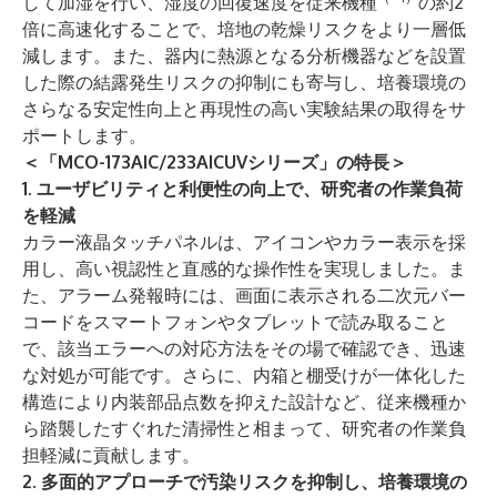
して加湿を行い、湿度の回復速度を従来機種
の約2
倍に高速化することで、培地の乾燥リスクをより一層低
減します。また、器内に熱源となる分析機器などを設置
した際の結露発生リスクの抑制にも寄与し、培養環境の
さらなる安定性向上と再現性の高い実験結果の取得をサ
ポートします。
＜「MCO-173AIC/233AICUVシリーズ」の特長＞
1. ユーザビリティと利便性の向上で、研究者の作業負荷
を軽減
カラー​液晶タッチパネルは、アイコンやカラー表示を採
用し​、高い視認性と直感的な操作性を実現しました。ま
た、アラーム発報時には、画面に表示される二次元バー
コードをスマートフォンやタブレットで読み取ること
で、該当エラーへの対応方法をその場で確認でき、迅速
な対処が可能です。さらに、内箱と棚受けが一体化した
構造により内装部品点数を抑えた設計など、従来機種か
ら踏襲したすぐれた清掃性と相まって、研究者の作業負
担軽減に貢献します。
2. 多面的アプローチで汚染リスクを抑制し、培養環境の