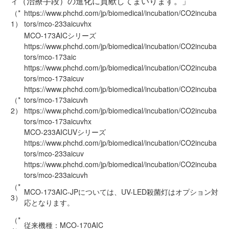
ィ（治療手段）の進化に貢献してまいります。」
（*
https://www.phchd.com/jp/biomedical/incubation/CO2incuba
1）
tors/mco-233aicuvhx
MCO-173AICシリーズ
https://www.phchd.com/jp/biomedical/incubation/CO2incuba
tors/mco-173aic
https://www.phchd.com/jp/biomedical/incubation/CO2incuba
tors/mco-173aicuv
https://www.phchd.com/jp/biomedical/incubation/CO2incuba
（*
tors/mco-173aicuvh
2）
https://www.phchd.com/jp/biomedical/incubation/CO2incuba
tors/mco-173aicuvhx
MCO-233AICUVシリーズ
https://www.phchd.com/jp/biomedical/incubation/CO2incuba
tors/mco-233aicuv
https://www.phchd.com/jp/biomedical/incubation/CO2incuba
tors/mco-233aicuvh
（*
MCO-173AIC-JPについては、UV-LED殺菌灯はオプション対
3）
応となります。
（*
従来機種：MCO-170AIC