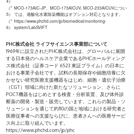
4）
（*
MCO-173AIC-JP、MCO-173AICUV, MCO-233AICUVについ
5）
ては、過酸化水素除染機能はオプション対応となります。
（*
https://www.phchd.com/jp/biomedical/monitoring-
6）
system/LabSVIFT
PHC株式会社 ライフサイエンス事業部について
1969年に設立されたPHC株式会社は、グローバルに展開
する日本発のヘルスケア企業であるPHCホールディング
ス株式会社（証券コード 6523 東証プライム）の日本に
おける事業子会社です。試料の長期保存や細胞培養に欠
かせない研究医療支援機器をはじめ、細胞・遺伝子治療
（CGT）領域に向けた新たなソリューション、さらに
POCT機器をはじめとする検査・分析装置、及び体外診
断薬の開発・製造・販売しています。これらの製品・ソ
リューションを通じて約110の国と地域における研究者と
医療従事者への支援ならびに、患者さんへの医療サービ
ス向上に取り組んでいます。
https://www.phchd.com/jp/phc