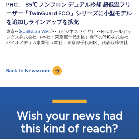
2026年３月19日（木）から３月20日（金）まで神戸国際会議場
PHC、-85℃ ノンフロン デュアル冷却 超低温フリ
および神戸国際展示場で開催される「第25回日本再生医療学会総
ーザー「TwinGuard ECO」シリーズに小型モデル
会」に出展いたします。 細胞遺伝子治療（CGT）は、遺伝性疾
患やがんなど、難治性疾患の治療手段として期待され、研究開発
を追加しラインアップを拡充
が急速に進展しています。しかし、細胞医薬品の製造現場では、
東京--(
BUSINESS WIRE
)--（ビジネスワイヤ） -- PHCホールディ
患者さんごとに異なる細胞特性や製造工程の影響により、品質の
ングス株式会社 （本社：東京都千代田区）傘下のPHC株式会社
均一化が難しく、製造効率や歩留まりの低下、製造コストの増大
バイオメディカ事業部（本社：東京都千代田区、代表取締役社
といった課題が存在しています。これらの課題を解決するために
長：中村 伸朗、以下「PHCbi」）は、本年９月に製薬企業、研究
は、製造工程における品質評価の重要なパラメーターと品質特性
施設、医療機関向けに発売した-85℃ノンフロン デュアル冷却 超
を特定し、製造...
低温フリーザー「TwinGuard ECO（ツインガードエコ）」シリ
ーズ（品番：MDF-DU703VXHS1-PJ［729L］、MDF-
Back to Newsroom
DU503VXHS1-PJ［528L］）(＊１)に、新たに360Lのコンパクト
モデル「MDF-DU303VXHS1-PJ」（＊２）を追加し、ラインア
ップを拡充することをお知らせします。本製品の発売は、2026
年1月を予定しています。 細胞遺伝子治療やワクチンなどの研究
開発の進展に伴い、長期保存する貴重な生体試料や細胞医薬品の
品質維持がこれまで以上に重要となっています。そのため、保存
機器の故障による試料の品質劣化や損失リスクを低減し、安定し
た温度環境を長期的に維持できる、高い信頼性を備えた保存機器
Wish your news had
が求められています。 「Twin...
this kind of reach?