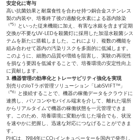
安定化に寄与
高い抗菌効果と耐腐食性を合わせ持つ銅合金ステンレス
製の内装や、培養終了後の過酸化水素による器内除染
（*5）
といった従来機能に加え、有害な水銀を含まず定期
交換が不要なUV-LEDを殺菌灯に採用した加湿水殺菌シス
テムを新たに搭載しました。これにより、複数の機能を
組み合わせて器内の汚染リスクを多面的に低減します。
このように、細胞の品質や増殖を阻害し、実験の再現性
を損なう要因を低減することで、培養環境の安定性向上
に貢献します。
3. 機器管理の効率化とトレーサビリティ強化を実現
別売りのIoTラボ管理ソリューション「LabSVIFT™」
（*6）
と接続することで、機器の稼働データをクラウドに
連携し、パソコンやモバイル端末を介して、離れた場所
からリアルタイムで機器の稼働状態を一元管理できま
す。このため、培養環境に変動が生じた場合でも、状況
を速やかに把握し、迅速な対応につなげることができま
す。
PHCは、1984年にCO
インキュベーターを国内で発売し
2