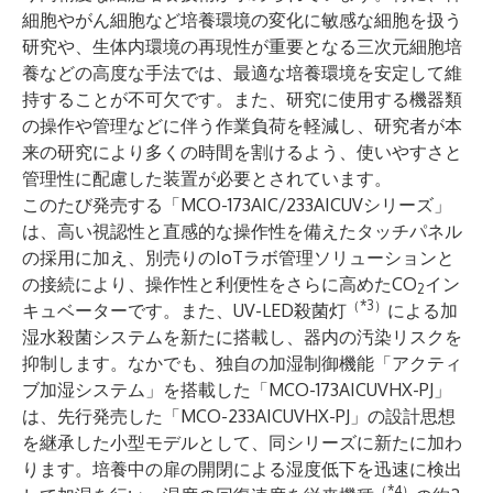
細胞やがん細胞など培養環境の変化に敏感な細胞を扱う
研究や、生体内環境の再現性が重要となる三次元細胞培
養などの高度な手法では、最適な培養環境を安定して維
持することが不可欠です。また、研究に使用する機器類
の操作や管理などに伴う作業負荷を軽減し、研究者が本
来の研究により多くの時間を割けるよう、使いやすさと
管理性に配慮した装置が必要とされています。
このたび発売する「MCO-173AIC/233AICUVシリーズ」
は、高い視認性と直感的な操作性を備えたタッチパネル
の採用に加え、別売りのIoTラボ管理ソリューションと
の接続により、操作性と利便性をさらに高めたCO
イン
2
（*3）
キュベーターです。また、UV-LED殺菌灯
による加
湿水殺菌システムを新たに搭載し、器内の汚染リスクを
抑制します。なかでも、独自の加湿制御機能「アクティ
ブ加湿システム」を搭載した「MCO-173AICUVHX-PJ」
は、先行発売した「MCO-233AICUVHX-PJ」の設計思想
を継承した小型モデルとして、同シリーズに新たに加わ
ります。培養中の扉の開閉による湿度低下を迅速に検出
（*4）