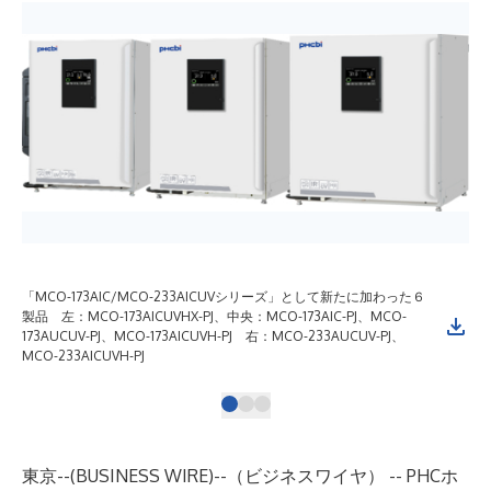
「MCO-173AIC/MCO-233AICUVシリーズ」として新たに加わった６
わ
製品 左：MCO-173AICUVHX-PJ、中央：MCO-173AIC-PJ、MCO-
ダ
173AUCUV-PJ、MCO-173AICUVH-PJ 右：MCO-233AUCUV-PJ、
htt
MCO-233AICUVH-PJ
東京--(
BUSINESS WIRE
)--
（ビジネスワイヤ） -- PHCホ