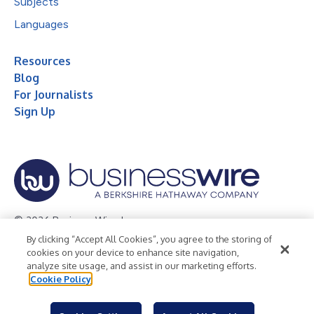
Subjects
Languages
Resources
Blog
For Journalists
Sign Up
© 2026 Business Wire, Inc.
By clicking “Accept All Cookies”, you agree to the storing of
Privacy Policy
Cookie Policy
Accessibility Statement
cookies on your device to enhance site navigation,
analyze site usage, and assist in our marketing efforts.
Terms of Use
Legal
Cookie Policy