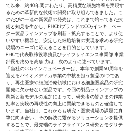
て以来、約40年間にわたり、高精度な細胞培養を実現す
るための革新的な技術の開発に取り組んできました。こ
のたびの一連の新製品の発売は、これまで培ってきた技
術と知見を生かし、PHCbiブランドのCO
インキュベー
2
ター製品ラインアップを刷新・拡充することで、より使
いやすい機器と、安定した細胞培養の実現を求める研究
現場のニーズに応えることを目的としています。
PHCで代表取締役専務及びライフサイエンス事業部 事業
部長を務める高魚 力は、次のように述べています。
「当社のCO
インキュベーターは、
本年で創業60周年を
2
迎えるバイオメディカ事業
の中核を担う製品の1つであ
り、再生医療や細胞治療領域における細胞医薬品の研究
開発に欠かせない製品です。今回の製品ラインアップの
刷新と新モデルの追加によって、研究者の皆さまの作業
効率と実験の再現性の向上に貢献できるものと確信して
います。当社は、これからも研究・医療現場の課題に真
摯に向き合い、その解決に繋がるソリューションを提供
することで、最先端のライフサイエンス研究とモダリテ