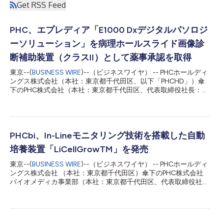
Get RSS Feed
PHC、エプレディア「E1000 Dxデジタルパソロジ
ーソリューション」を病理ホールスライド画像診
断補助装置（クラスII）として薬事承認を取得
東京--(
BUSINESS WIRE
)--（ビジネスワイヤ） -- PHCホールディ
ングス株式会社（本社：東京都千代田区、以下「PHCHD」）傘
下のPHC株式会社（本社：東京都千代田区、代表取締役社長：中
村 伸朗）は、エプレディア 「E1000 Dxジタルパソロジーソリュ
ーション」（以下「E1000 Dx」）について、日本国内における
管理医療機器（クラスⅡ）の製造販売承認を取得し、2026年4月
16日より販売開始しますのでお知らせいたします。 エプレディ
アは、「精密ながん診断を向上させる」理念のもと、がん診断の
PHCbi、In-Lineモニタリング技術を搭載した自動
初期段階における解剖病理学分野で業界をリードしてきました。
培養装置「LiCellGrowTM」を発売
昨今、がん罹患数増加に伴い、がん診断において重要な役割を果
たす病理検査室では作業工程の迅速化とコスト削減が求められて
東京--(
BUSINESS WIRE
)--（ビジネスワイヤ） -- PHCホールディ
います。日本においては病理医の不足に加え、地域による病理医
ングス株式会社 （本社：東京都千代田区）傘下のPHC株式会社
の偏在が課題となり、今後増加が見込まれる病理検体に対応する
バイオメディカ事業部（本社：東京都千代田区、代表取締役社
ためには、病理診断業務を支援するツールの導入が必要とされて
長：中村 伸朗、以下「PHCbi」）は、本日、細胞の連続的な代謝
います。 E1000 Dxは、検査室で既にお使いの検査機器やソフト
変化をリアルタイムに可視化し、測定結果に基づき自動で培養制
ウエアとの互換性を有するデジタルパソロジーソリューションで
御を行う自動培養装置「LiCellGrowTM（リセルグロー）(＊１)」
す。自動化...
を発売しましたので、お知らせいたします。なお、本装置は、