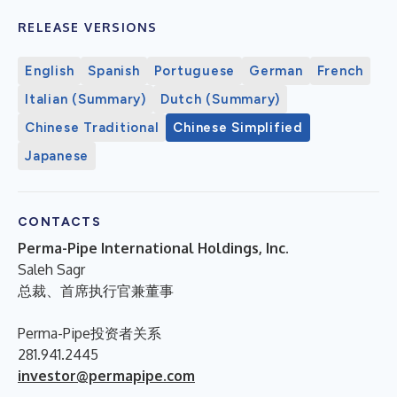
RELEASE VERSIONS
English
Spanish
Portuguese
German
French
Italian (Summary)
Dutch (Summary)
Chinese Traditional
Chinese Simplified
Japanese
CONTACTS
Perma-Pipe International Holdings, Inc.
Saleh Sagr
总裁、首席执行官兼董事
Perma-Pipe投资者关系
281.941.2445
investor@permapipe.com