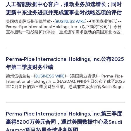
人工智能数据中心客户，推动业务加速增长；同时
更新中东业务进展并完成董事会对战略选项的评估
美国德克萨斯州伍德兰兹--(
BUSINESS WIRE
)--(美国商业资讯)--
Perma-Pipe International Holdings, Inc.（以下简称“公司”）今日
宣布启动一项战略扩张举措，重点进军需求强劲的美国东北地区，
以加速推动公司业务增长。公司正积极把握由人工智能（AI）驱动
的数据中心市场在美国及全球范围内快速扩张所带来的机遇，同时
持续强化其在关键基础设施解决方案领域的领先地位。 作为该增
长战略的重要组成部分，Perma-Pipe将优先推进相关投资，着力拓
展其在快速发展的人工智能数据中心领域的业务布局。此举充分体
Perma-Pipe International Holdings, Inc.公布2025
现公司对支持新一代技术基础设施的长期承诺，并进一步巩固其在
年第三季度财务业绩
全球能源、工业及基础设施市场中的领先地位。 美国东北地区扩
张 公司总裁兼首席执行官Saleh Sagr表示：“我们很高兴宣布在美
德州伍德兰兹--(
BUSINESS WIRE
)--(美国商业资讯)-- Perma-Pipe
国东北地区扩展业务版图，并计划建设一座新生产设施，预计将于
International Holdings, Inc. (NASDAQ: PPIH)今日公布了截至2025
2026年第二季度投入运营。该设施将重点服务于快速增长的人工
年10月31日的第三季度财务业绩。 总裁兼首席执行官Saleh Sagr
智能驱动数据中心市场，同时覆盖区域供热与制冷领域。此项战略
表示：“在截至2025年10月31日的三个月内，公司净销售额为6110
举措将有力支持公司的内生增长战略，并进一步巩固我们在全球技
万美元，较去年同期的4160万美元增长1950万美元，增幅达
术基础设施生态体系中的领先地位。未来...
46.9%。增长主要得益于中东和北美地区销售量的提升。毛利润为
2100万美元，较去年的1410万美元增加690万美元，反映出业务
活动的增加。销售、一般和行政费用从去年同期的730万美元增至
Perma-Pipe International Holdings, Inc.第三季度
830万美元，主要是由于薪资支出和专业服务费的上升，其中包含
赢得5200万美元合同，通过美国数据中心及Saudi
约50万美元与《萨班斯-奥克斯利法案》404条款合规相关的费
用，这笔费用与我们从小型报告公司过渡到加速申报公司有关。公
Aramco项目拓展全球业务版图