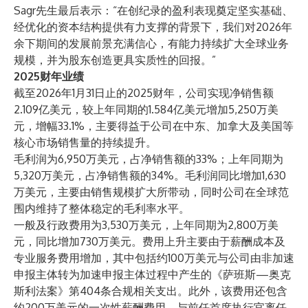
Sagr先生最后表示：“在创纪录的盈利表现奠定坚实基础、
经优化的资本结构提供有力支撑的背景下，我们对2026年
余下期间的发展前景充满信心，有能力持续扩大全球业务
规模，并为股东创造更具实质性的回报。”
2025财年业绩
截至2026年1月31日止的2025财年，公司实现净销售额
2.109亿美元，较上年同期的1.584亿美元增加5,250万美
元，增幅33.1%，主要得益于公司在中东、加拿大及美国等
核心市场销售量的持续提升。
毛利润为6,950万美元，占净销售额的33%；上年同期为
5,320万美元，占净销售额的34%。毛利润同比增加1,630
万美元，主要由销售规模扩大所带动，同时公司在全球范
围内维持了整体稳定的毛利率水平。
一般及行政费用为3,530万美元，上年同期为2,800万美
元，同比增加730万美元。费用上升主要由于薪酬成本及
专业服务费用增加，其中包括约100万美元与公司由非加速
申报主体转为加速申报主体过程中产生的《萨班斯—奥克
斯利法案》第404条合规相关支出。此外，该费用还包含
约200万美元的一次性薪酬费用，与前任首席执行官离任