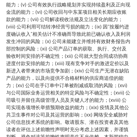
能力；(v) 公司有效执行战略规划并实现持续盈利及正向现
金流的能力；(vi) 公司收回与中东某项目相关长期应收账
款的能力；(vii) 公司解读税收法规及立法变化的能力；
(viii) 公司利用可结转净经营亏损的能力；(ix) 因“按履约进
度确认收入”相关估计不准确而导致此前已确认收入及利润
发生冲回的风险；(x) 公司未能建立并维持有效财务报告内
部控制的风险；(xi) 公司产品订单的获取、执行、交付及
验收时间安排的不确定性；(xii) 公司就大型合同成功协商
进度付款安排的能力；(xiii) 现有竞争对手的激进定价以及
新进入者带来的市场竞争加剧；(xiv) 公司生产无潜在缺陷
产品的能力，以及向提供不合格材料的供应商追偿的能
力；(xv) 公司在手订单中订单被削减或取消的风险；(xvi)
与公司国际业务运营相关的特定风险与不确定性；(xvii) 公
司吸引并留住高级管理人员及关键人才的能力；(xviii) 公
司实现各项增长举措预期收益的能力；(xix) 疫情及其他公
共卫生事件对公司及其运营的影响；(xx) 网络安全威胁对
公司信息技术系统的影响。敬请股东、潜在投资者及其他
读者在评估上述前瞻性声明时充分考虑上述因素，并谨慎
判断，避免对该等前瞻性声明产生不当依赖。本新闻稿中