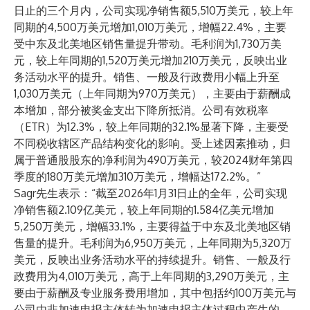
日止的三个月内，公司实现净销售额5,510万美元，较上年
同期的4,500万美元增加1,010万美元，增幅22.4%，主要
受中东及北美地区销售量提升带动。毛利润为1,730万美
元，较上年同期的1,520万美元增加210万美元，反映出业
务活动水平的提升。销售、一般及行政费用小幅上升至
1,030万美元（上年同期为970万美元），主要由于薪酬成
本增加，部分被奖金支出下降所抵消。公司有效税率
（ETR）为12.3%，较上年同期的32.1%显著下降，主要受
不同税收辖区产品结构变化的影响。受上述因素推动，归
属于普通股股东的净利润为490万美元，较2024财年第四
季度的180万美元增加310万美元，增幅达172.2%。”
Sagr先生表示：“截至2026年1月31日止的全年，公司实现
净销售额2.109亿美元，较上年同期的1.584亿美元增加
5,250万美元，增幅33.1%，主要得益于中东及北美地区销
售量的提升。毛利润为6,950万美元，上年同期为5,320万
美元，反映出业务活动水平的持续提升。销售、一般及行
政费用为4,010万美元，高于上年同期的3,290万美元，主
要由于薪酬及专业服务费用增加，其中包括约100万美元与
公司由非加速申报主体转为加速申报主体过程中产生的