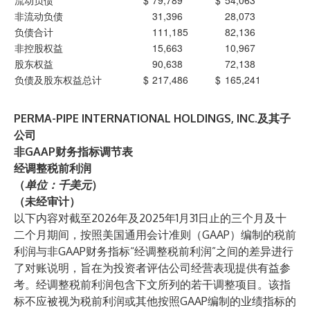
流动负债
$
79,789
$
54,063
非流动负债
31,396
28,073
负债合计
111,185
82,136
非控股权益
15,663
10,967
股东权益
90,638
72,138
负债及股东权益总计
$
217,486
$
165,241
PERMA-PIPE INTERNATIONAL HOLDINGS, INC.及其子
公司
非GAAP财务指标调节表
经调整税前利润
（
单位：千美元
）
（未经审计）
以下内容对截至2026年及2025年1月31日止的三个月及十
二个月期间，按照美国通用会计准则（GAAP）编制的税前
利润与非GAAP财务指标“经调整税前利润”之间的差异进行
了对账说明，旨在为投资者评估公司经营表现提供有益参
考。经调整税前利润包含下文所列的若干调整项目。该指
标不应被视为税前利润或其他按照GAAP编制的业绩指标的