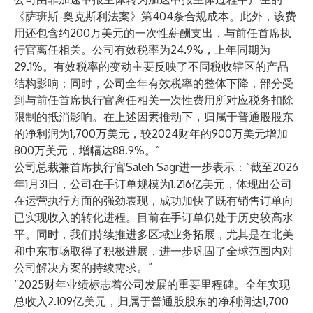
《萨班斯-奥克斯利法案》第404条合规成本。此外，该费
用还包含约200万美元的一次性薪酬支出，与前任首席执
行官离任相关。公司有效税率为24.9%，上年同期为
29.1%。有效税率的变动主要反映了不同税收辖区的产品
结构影响；同时，公司全年有效税率的整体下降，部分受
到与前任首席执行官离任相关一次性费用所对应税务扣除
限制的抵消影响。在上述因素推动下，归属于普通股股东
的净利润为1,700万美元，较2024财年的900万美元增加
800万美元，增幅达88.9%。”
公司总裁兼首席执行官Saleh Sagr进一步表示：“截至2026
年1月31日，公司在手订单规模为1.216亿美元，体现出公司
在运营执行方面的强劲表现，成功加快了既有销售订单向
已实现收入的转化进程。目前在手订单仍处于历史较高水
平。同时，我们持续推进多区域业务拓展，尤其是在北美
和中东市场取得了积极进展，进一步巩固了全球范围内对
公司解决方案的持续需求。”
“2025财年业绩标志着公司发展的重要里程碑。全年实现
总收入2.109亿美元，归属于普通股股东的净利润达1,700