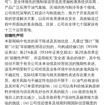
司”）是全球领先的预制保温管道及泄漏检测系统供应商，
产品广泛应用于油气集输、区域供热与制冷等多个领域。
公司依托深厚的工程设计与制造能力，致力于开发高效可
靠的管道解决方案，以应对各类液体在安全、高效输送过
程中所面临的复杂挑战。目前，公司在全球七个国家设有
十三个运营基地。
前瞻性声明
本新闻稿中包含的若干陈述及其他信息，凡通过“预计”“预
期”“计划”等前瞻性用语识别的，均构成经修订的《1933年
证券法》第27A条及《1934年证券交易法》第21E条所界定
的“前瞻性声明”，并适用相关“安全港”条款的保护，其中包
括但不限于有关公司未来业绩及经营状况的预期性表述。
该等声明受制于公司经营及业务环境中存在的多项风险与
不确定性，实际结果可能与相关前瞻性表述存在重大差
异。相关风险与不确定性包括但不限于：(i) 油气价格波动
及其对客户订单需求的影响；(ii) 公司以有利价格采购原材
料并维持与供应商良好合作关系的能力；(iii) 政府在相关
项目上的支出减少，以及非政府客户流动性及融资能力面
临的挑战；(iv) 公司偿还债务及续期到期国际信贷额度的