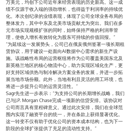
万美元，均创下公司近年来经营表现的历史新高。这一成
绩不仅源于收入端的强劲增长，也得益于利润率的持续优
化。本次创纪录的业绩表现，体现了公司全球业务布局的
整体发力，其中中东及北美市场贡献尤为突出。我们在多
元市场实现规模扩张的同时，始终保持严格的利润率管
理，使收入增长有效转化为股东可持续的价值回报。”
“为延续这一发展势头，公司已在俄亥俄州签署一项长期租
赁协议，用于建设一处面向AI数据中心需求的新生产设
施。该战略性布局的运营枢纽将作为公司覆盖美国东北及
新英格兰地区的核心物流中心，助力实现区域化生产，更
好支持区域供热与制冷解决方案业务的发展，并进一步拓
展当地市场份额。此外，当地有利且灵活的用工环境，也
将进一步提升公司的运营灵活性。”
Sagr先生进一步表示：“为支持公司的长期增长战略，我们
已与J.P. Morgan Chase完成一项新的信贷安排。该协议对
公司而言具有里程碑意义。通过此次安排，我们在全球范
围内实现了融资平台的统一，并在条款上获得显著优化。
这一转变不仅有助于优化公司的资本成本结构，也为下一
阶段的全球扩张提供了充足的流动性支持。”