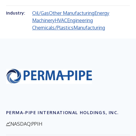
Oil/Gas
Other Manufacturing
Energy
Industry:
Machinery
HVAC
Engineering
Chemicals/Plastics
Manufacturing
PERMA-PIPE INTERNATIONAL HOLDINGS, INC.
NASDAQ:PPIH