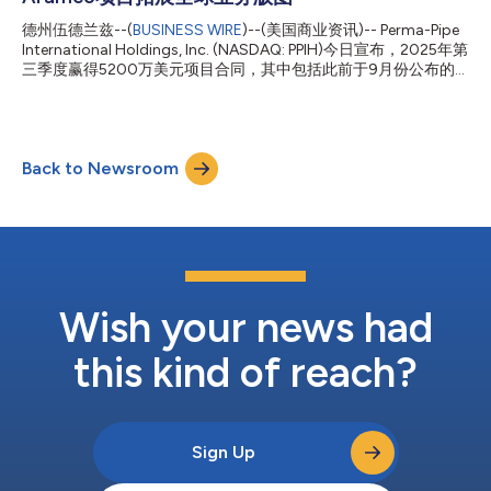
司的有效税率(“ETR”)为27%，低于去年同期的32%，这一变化反
德州伍德兰兹--(
BUSINESS WIRE
)--(美国商业资讯)-- Perma-Pipe
映了不同税务管辖区产品组合的影响。受上述因素推动，归属于普
International Holdings, Inc. (NASDAQ: PPIH)今日宣布，2025年第
通股的净收入为630万美元，较2024财年第三季度的250万美元
三季度赢得5200万美元项目合同，其中包括此前于9月份公布的
增长380万美元，增幅达152.0%。”...
3000万美元合同。新增的2200万美元合同涵盖美国大型数据中
心基础设施项目，以及将由公司近期获批的沙特阿拉伯达曼工厂执
行的Saudi Aramco相关项目。 北美高级副总裁Marc Huber表
示：“这些合同印证了关键任务基础设施领域的需求正加速增长，
Back to Newsroom
尤其是在数据中心行业。随着客户不断扩大业务规模，我们的团队
持续提供他们所期望的技术能力、响应速度和可靠性。” 中东和北
非地区高级副总裁Adham Sharkawi补充道：“沙特阿拉伯王国的业
务增长是Perma-Pipe的战略重点。此次获得Saudi Aramco的新合
同，表明我们在达曼地区的本地布局得到了加强，并巩固了我们致
力于提供本地化生产、先进制造和符合区域发展目标的本土价值的
承诺。” Perma-Pipe总裁兼首席执行官Saleh Sagr表示：“这些合同
的签订凸显了我们所...
Wish your news had
this kind of reach?
Sign Up