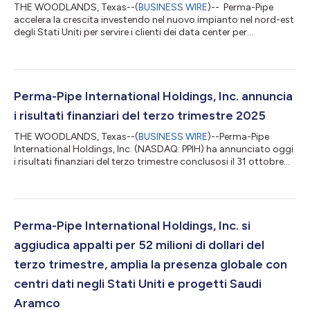
THE WOODLANDS, Texas--(
BUSINESS WIRE
)-- Perma-Pipe
accelera la crescita investendo nel nuovo impianto nel nord-est
degli Stati Uniti per servire i clienti dei data center per
l'intelligenza artificiale, offre un aggiornamento sulle operazioni
in Medio Oriente e conclude l'analisi del CdA delle alternative
strategiche Perma-Pipe International Holdings, Inc. (la
“Società”) oggi ha annunciato un'espansione strategica
incentrata sull'accelerazione della crescita attraverso l'ingresso
Perma-Pipe International Holdings, Inc. annuncia
nella regione...
i risultati finanziari del terzo trimestre 2025
THE WOODLANDS, Texas--(
BUSINESS WIRE
)--Perma-Pipe
International Holdings, Inc. (NASDAQ: PPIH) ha annunciato oggi
i risultati finanziari del terzo trimestre conclusosi il 31 ottobre
2025. “Per i tre mesi conclusisi il 31 ottobre 2025, le vendite
nette sono state pari a 61,1 milioni di dollari, un aumento di 19,5
milioni di dollari, pari al 46,9%, rispetto ai 41,6 milioni di dollari
nello stesso trimestre dell'anno precedente. A guidare la
crescita sono stati i maggiori volumi delle vendite sia n...
Perma-Pipe International Holdings, Inc. si
aggiudica appalti per 52 milioni di dollari del
terzo trimestre, amplia la presenza globale con
centri dati negli Stati Uniti e progetti Saudi
Aramco