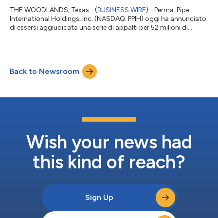
THE WOODLANDS, Texas--(
BUSINESS WIRE
)--Perma-Pipe
International Holdings, Inc. (NASDAQ: PPIH) oggi ha annunciato
di essersi aggiudicata una serie di appalti per 52 milioni di
dollari nel terzo trimestre 2025, compresi 30 milioni di dollari
già annunciati in settembre. Gli altri 22 milioni di dollari in nuovi
appalti comprendono infrastrutture di centri dati negli Stati
Uniti e in progetti associati a Saudi Aramco, da eseguirsi dalla
Back to Newsroom
struttura recentemente approvata della società di Dammam, in
A...
Wish your news had
this kind of reach?
Sign Up