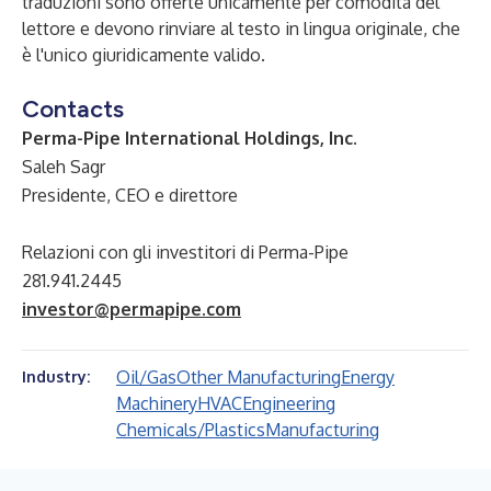
traduzioni sono offerte unicamente per comodità del
lettore e devono rinviare al testo in lingua originale, che
è l'unico giuridicamente valido.
Contacts
Perma-Pipe International Holdings, Inc.
Saleh Sagr
Presidente, CEO e direttore
Relazioni con gli investitori di Perma-Pipe
281.941.2445
investor@permapipe.com
Oil/Gas
Other Manufacturing
Energy
Industry:
Machinery
HVAC
Engineering
Chemicals/Plastics
Manufacturing