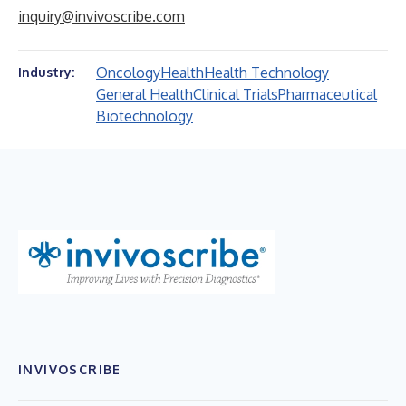
inquiry@invivoscribe.com
Oncology
Health
Health Technology
Industry:
General Health
Clinical Trials
Pharmaceutical
Biotechnology
INVIVOSCRIBE