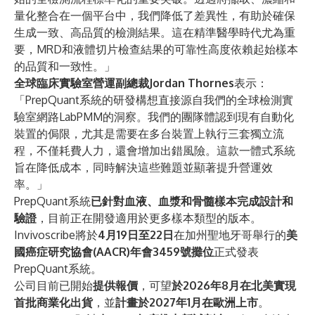
量化整合在一個平台中，我們降低了差異性，有助於確保
生成一致、高品質的檢測結果。這在精準醫學時代尤為重
要，MRD和液體切片檢查結果的可靠性高度依賴起始樣本
的品質和一致性。」
全球臨床實驗室營運副總裁Jordan Thornes
表示：
「PrepQuant系統的研發構想直接源自我們的全球檢測實
驗室網路LabPMM的洞察。我們的團隊體認到現有自動化
裝置的侷限，尤其是需要在多台裝置上執行三套獨立流
程，不僅耗費人力，還會增加出錯風險。這款一體式系統
旨在降低成本，同時解決這些難題並顯著提升營運效
率。」
PrepQuant系統
已針對血液、血漿和骨髓樣本完成設計和
驗證
，目前正在開發適用於更多樣本類型的版本。
Invivoscribe將於
4月19日至22日
在加州聖地牙哥舉行的
美
國癌症研究協會(AACR)年會3459號攤位
正式發表
PrepQuant系統。
公司目前已開始
提供報價
，可望
於2026年8月在北美實現
首批商業化出貨
，並
計畫於2027年1月在歐洲上市
。