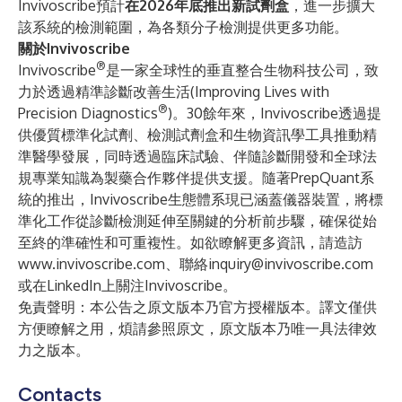
Invivoscribe預計
在2026年底推出新試劑盒
，進一步擴大
該系統的檢測範圍，為各類分子檢測提供更多功能。
關於Invivoscribe
®
Invivoscribe
是一家全球性的垂直整合生物科技公司，致
力於透過精準診斷改善生活(Improving Lives with
®
Precision Diagnostics
)。30餘年來，Invivoscribe透過提
供優質標準化試劑、檢測試劑盒和生物資訊學工具推動精
準醫學發展，同時透過臨床試驗、伴隨診斷開發和全球法
規專業知識為製藥合作夥伴提供支援。隨著PrepQuant系
統的推出，Invivoscribe生態體系現已涵蓋儀器裝置，將標
準化工作從診斷檢測延伸至關鍵的分析前步驟，確保從始
至終的準確性和可重複性。如欲瞭解更多資訊，請造訪
www.invivoscribe.com
、聯絡
inquiry@invivoscribe.com
或在LinkedIn上關注Invivoscribe。
免責聲明：本公告之原文版本乃官方授權版本。譯文僅供
方便瞭解之用，煩請參照原文，原文版本乃唯一具法律效
力之版本。
Contacts