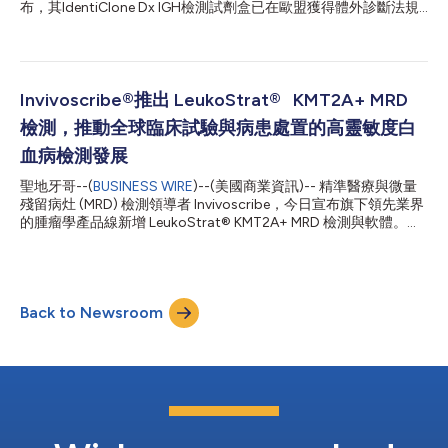
得FDA核准用於治療攜帶KMT2A易位的復發或難治性急性白血病的
布，其IdentiClone Dx IGH檢測試劑盒已在歐盟獲得體外診斷法規
Menin抑制劑，確立了這一新興藥物類別的臨床價值。7隨著Menin
(IVDR) 2017/746 C類認證。這款獲得IVDR認證的試劑盒可望於
抑制劑計畫向一線治療和聯合療法研究推進，臨床日益需要高靈...
2026年4月初正式上市銷售。 IVDR取代了原有的體外診斷指令
(IVDD)，對臨床證據、效能評估、可追溯性和上市後監督提出了嚴
格得多的要求。根據IVDR規定，體外診斷裝置按風險等級從A類
（最低風險）到D類（最高風險）劃分。C類裝置（如IdentiClone
Invivoscribe®推出 LeukoStrat® KMT2A+ MRD
Dx IGH）屬於高風險檢測產品，在疾病診斷和病患管理中扮演關鍵
檢測，推動全球臨床試驗與病患處置的高靈敏度白
角色。 歐盟指定公告機構BSI（荷蘭）在依據IVDR展開獨立合格評
定後，為IdentiClone Dx IGH檢測試劑盒頒發了CE認證。此次獲准
血病檢測發展
代表Invivoscribe第二次成功獲得IVDR認證，彰顯了公司成熟的法
聖地牙哥--(
BUSINESS WIRE
)--(美國商業資訊)-- 精準醫療與微量
規專業能力，以及對品質、法規遵循和病患安全的長期承諾。
殘留病灶 (MRD) 檢測領導者 Invivoscribe，今日宣布旗下領先業界
Invivoscribe全球法規、品質和臨床事務副總裁Jason Gerhold表
的腫瘤學產品線新增 LeukoStrat® KMT2A+ MRD 檢測與軟體。這
示：「Iden...
項檢測採用數位 PCR (dPCR) 技術，能針對急性骨髓性白血病
(AML) 受試者進行KMT2A基因重排篩檢，並執行精確的後續 MRD
追蹤監測。目前這套定量檢測已以獨立試劑組形式販售，供全球客
戶用於臨床試驗研究；各地 LabPMM®實驗室也即將推出此項檢測
Back to Newsroom
服務。 本檢測可偵測 AML 相關的關鍵KMT2A重排，這些重排佔了
AML 中絕大多數的KMT2A融合伴侶1亦為 Menin 抑制劑臨床開發計
畫最主要的鎖定目標。今年稍晚，本檢測將進一步升級，納入四種
常見於急性淋巴性白血病 (ALL) 的KMT2A 基因重排，擴大在各類
白血病的應用範疇。 LeukoStratKMT2A+ MRD 檢測能精確辨識並
定量驅動KMT2A易位型急性白血病的常見基因重排， 為轉譯研究
人員與生物製藥夥伴提供評估 MRD 及治療反應的利器。本檢測靈
敏度可達 0.005%...