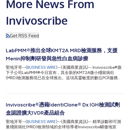
More News From
Invivoscribe
Get RSS Feed
LabPMM®推出全球KMT2A MRD檢測服務，支援
Menin抑制劑研發與急性白血病診療
聖地牙哥--(
BUSINESS WIRE
)--(美國商業資訊)-- Invivoscribe®旗
下子公司LabPMM®今日宣布，其全新的KMT2A微小殘留病灶
(MRD)檢測服務現已在全球推出。這項高靈敏度的數位PCR服務透
過LabPMM的全球實驗室網路向醫療保健提供者、臨床研究人員和
生物製藥合作夥伴開放，其中經過CAP/CLIA認證的檢測服務將在
美國地區提供。該服務旨在滿足對於急性白血病精準分子監測與日
俱增的需求。1,2,3 KMT2A重排(KMT2A r)是急性髓系白血病(AML)
和急性淋巴細胞白血病(ALL)中的致癌驅動因素。4這類重排存在於
Invivoscribe®憑藉IdentiClone® Dx IGH檢測試劑
約80%的嬰兒白血病病例以及5-15%的兒童和成人白血病病例中。
盒認證擴大IVDR產品組合
5攜帶KMT2A重排的白血病通常與化療抗藥、高復發率和較差的臨
床預後相關。5 Menin抑制劑的出現正在改變AML和ALL病患的治療
聖地牙哥--(
BUSINESS WIRE
)--(美國商業資訊)-- 精準診斷和可測
格局，特別是對於攜帶KMT2A重排和NPM1突變的病患。6首款獲
量殘留病灶(MRD)檢測領域的全球領導者Invivoscribe驕傲地宣