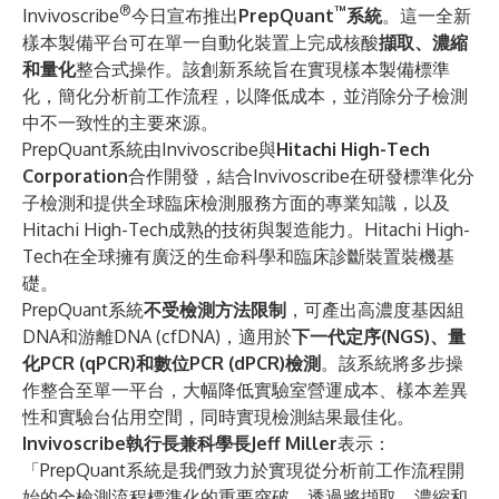
®
™
Invivoscribe
今日宣布推出
PrepQuant
系統
。這一全新
樣本製備平台可在單一自動化裝置上完成核酸
擷取、濃縮
和量化
整合式操作。該創新系統旨在實現樣本製備標準
化，簡化分析前工作流程，以降低成本，並消除分子檢測
中不一致性的主要來源。
PrepQuant系統由Invivoscribe與
Hitachi High-Tech
Corporation
合作開發，結合Invivoscribe在研發標準化分
子檢測和提供全球臨床檢測服務方面的專業知識，以及
Hitachi High-Tech成熟的技術與製造能力。Hitachi High-
Tech在全球擁有廣泛的生命科學和臨床診斷裝置裝機基
礎。
PrepQuant系統
不受檢測方法限制
，可產出高濃度基因組
DNA和游離DNA (cfDNA)，適用於
下一代定序(NGS)、量
化PCR (qPCR)和數位PCR (dPCR)檢測
。該系統將多步操
作整合至單一平台，大幅降低實驗室營運成本、樣本差異
性和實驗台佔用空間，同時實現檢測結果最佳化。
Invivoscribe執行長兼科學長Jeff Miller
表示：
「PrepQuant系統是我們致力於實現從分析前工作流程開
始的全檢測流程標準化的重要突破。透過將擷取、濃縮和