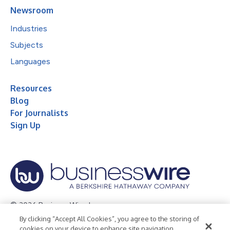
Newsroom
Industries
Subjects
Languages
Resources
Blog
For Journalists
Sign Up
© 2026 Business Wire, Inc.
By clicking “Accept All Cookies”, you agree to the storing of
Privacy Policy
Cookie Policy
Accessibility Statement
cookies on your device to enhance site navigation,