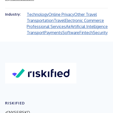
Technology
Online Privacy
Other Travel
Industry:
Transportation
Travel
Electronic Commerce
Professional Services
Air
Artificial Intelligence
Transport
Payments
Software
Fintech
Security
RISKIFIED
NYSE:RSKD