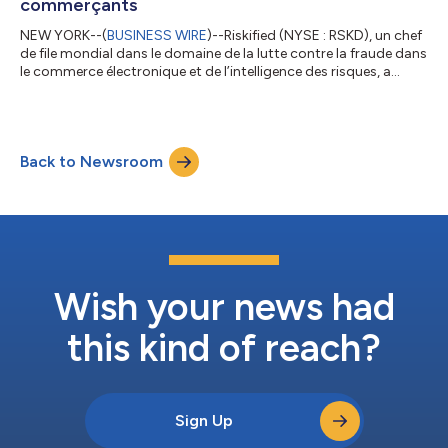
commerçants
NEW YORK--(
BUSINESS WIRE
)--Riskified (NYSE : RSKD), un chef
de file mondial dans le domaine de la lutte contre la fraude dans
le commerce électronique et de l’intelligence des risques, a
publié aujourd’hui les résultats d’une enquête mondiale menée
en amont de la saison touristique estivale 2026. Cette enquête
porte sur les comportements des consommateurs en matière
de voyages, sur leurs expériences de réservation et sur le degré
Back to Newsroom
de confiance qu’ils accordent aux outils numériques de voyage
ali...
Wish your news had
this kind of reach?
Sign Up