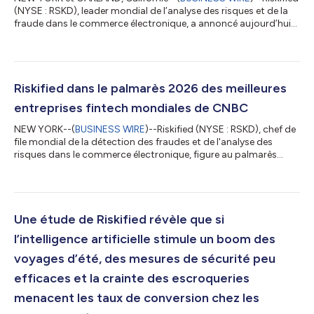
(NYSE : RSKD), leader mondial de l’analyse des risques et de la
fraude dans le commerce électronique, a annoncé aujourd’hui
un partenariat avec Marqeta (NASDAQ : MQ), la plateforme
mondiale moderne d’émission de cartes, afin de permettre aux
émetteurs de cartes utilisant la plateforme de Marqeta
d’accéder aux informations de Riskified sur les risques liés à la
préautorisation. Cette intégration aide les émetteurs à prendre
Riskified dans le palmarès 2026 des meilleures
des décision...
entreprises fintech mondiales de CNBC
NEW YORK--(
BUSINESS WIRE
)--Riskified (NYSE : RSKD), chef de
file mondial de la détection des fraudes et de l'analyse des
risques dans le commerce électronique, figure au palmarès
2026 des meilleures entreprises fintech au monde établi par
CNBC, dans la catégorie Paiements. Ce palmarès, qui en est à sa
quatrième édition, est réalisé par CNBC en partenariat avec
Statista Inc., société internationale de statistiques et de
classement sectoriel. Il a été publié le 22 juillet 2026 et peut se
Une étude de Riskified révèle que si
consulte...
l’intelligence artificielle stimule un boom des
voyages d’été, des mesures de sécurité peu
efficaces et la crainte des escroqueries
menacent les taux de conversion chez les