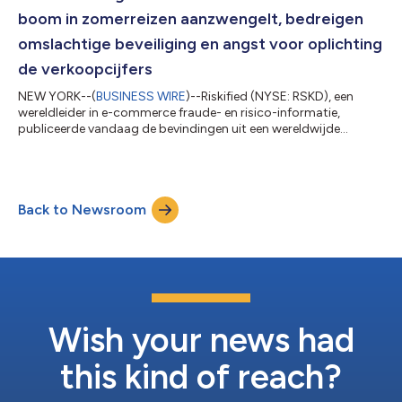
is de tweede k...
boom in zomerreizen aanzwengelt, bedreigen
omslachtige beveiliging en angst voor oplichting
de verkoopcijfers
NEW YORK--(
BUSINESS WIRE
)--Riskified (NYSE: RSKD), een
wereldleider in e-commerce fraude- en risico-informatie,
publiceerde vandaag de bevindingen uit een wereldwijde
enquête gevoerd in aanloop op het reisseizoen van de zomer
van 2026, waarin het reisgedrag, de boekingservaringen en het
vertrouwen van de consument in digitale en door AI
aangestuurde reistools werden verkend. De enquête, gevoerd
Back to Newsroom
onder meer dan 4.000 consumenten in de Verenigde Staten,
het Verenigd Koninkrijk, China, Japan, Mexic...
Wish your news had
this kind of reach?