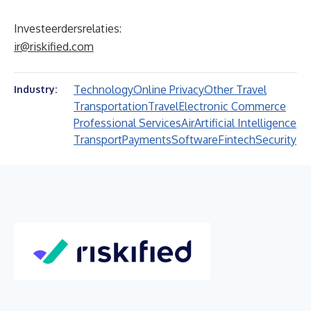
Investeerdersrelaties:
ir@riskified.com
Technology
Online Privacy
Other Travel
Industry:
Transportation
Travel
Electronic Commerce
Professional Services
Air
Artificial Intelligence
Transport
Payments
Software
Fintech
Security