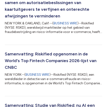
samen om autorisatiebeslissingen van
kaartuitgevers te verfijnen en onterechte
afwijzingen te verminderen
NEW YORK & OAKLAND, Calif.--(
BUSINESS WIRE
)--Riskified
(NYSE: RSKD), wereldwijd marktleider op het gebied van
fraudebestrijding en risico-informatie voor e-commerce, heeft
vandaag een samenwerking aangekondigd met Marqeta
(NASDAQ: MQ), het wereldwijde moderne platform voor
kaartuitgifte. Hiermee krijgen kaartuitgevers op het platform
van Marqeta toegang tot de risico-informatie van Riskified vóór
de autorisatiefase. De integratie helpt uitgevers om
Samenvatting: Riskified opgenomen in de
nauwkeurigere autorisatiebeslissingen te nemen...
World's Top Fintech Companies 2026-lijst van
CNBC
NEW YORK--(
BUSINESS WIRE
)--Riskified (NYSE: RSKD), een
wereldleider in detectie van e-commercefraude en risico-
informatie, is opgenomen in de World's Top Fintech Companies
2026-lijst van CNBC, in de categorie Payments. De lijst, die nu
aan zijn vierde editie toe is, wordt door CNBC opgesteld in
samenwerking met Statista Inc., het internationale bedrijf voor
statistieken en industrierangschikking. De lijst werd op 22 juli
2026 bekendgemaakt en is beschikbaar op CNBC's website. Dit
Samenvatting: Studie van Riskified: nu AI een