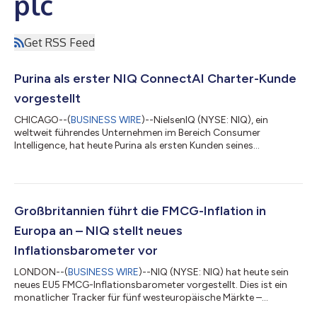
plc
Get RSS Feed
Purina als erster NIQ ConnectAI Charter-Kunde
vorgestellt
CHICAGO--(
BUSINESS WIRE
)--NielsenIQ (NYSE: NIQ), ein
weltweit führendes Unternehmen im Bereich Consumer
Intelligence, hat heute Purina als ersten Kunden seines
ConnectAI Charter-Programms öffentlich vorgestellt. NIQ hat
das Programm gemeinsam mit fünf weltweit tätigen
Unternehmen aus den Bereichen Körperpflege, Tierpflege,
Kosmetik und Getränke gestartet. Mit dem Fortschreiten der
Projekte sollen weitere Kunden vorgestellt und Fallstudien
Großbritannien führt die FMCG-Inflation in
veröffentlicht werden. Im Rahmen von ConnectAI arbeiten...
Europa an – NIQ stellt neues
Inflationsbarometer vor
LONDON--(
BUSINESS WIRE
)--NIQ (NYSE: NIQ) hat heute sein
neues EU5 FMCG-Inflationsbarometer vorgestellt. Dies ist ein
monatlicher Tracker für fünf westeuropäische Märkte –
Frankreich, Großbritannien, Deutschland, Italien und Spanien. Er