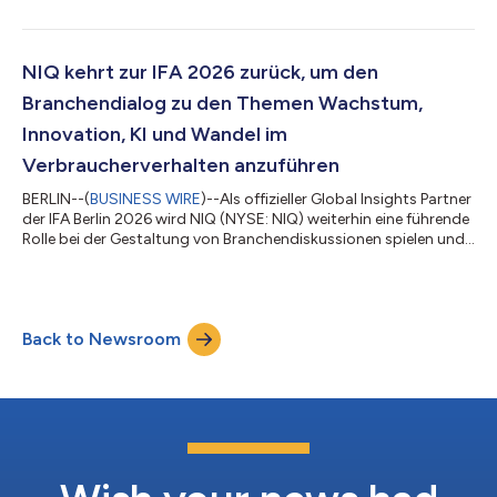
soll Einzelhändlern, Herstellern und den Medien dabei helfen, zu
verstehen, wie sich die Inflation auf den größten
Lebensmittelmärkten Europas entwickelt und wie die
Verbraucher darauf reagieren. Die erste Ausgabe des
NIQ kehrt zur IFA 2026 zurück, um den
Barometers zeigt, dass die Inflation im europ...
Branchendialog zu den Themen Wachstum,
Innovation, KI und Wandel im
Verbraucherverhalten anzuführen
BERLIN--(
BUSINESS WIRE
)--Als offizieller Global Insights Partner
der IFA Berlin 2026 wird NIQ (NYSE: NIQ) weiterhin eine führende
Rolle bei der Gestaltung von Branchendiskussionen spielen und
Daten, KI-gestützte Erkenntnisse sowie menschliche Einsichten
zusammenführen, um die Kräfte zu beleuchten, die Wachstum,
Innovation und Verbraucherverhalten neu gestalten. Durch
Keynotes von Führungskräften, Podiumsdiskussionen, exklusive
Back to Newsroom
Marktinformationen und strategische Kundenkontakte
(einschließlich d...