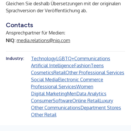
Gleichen Sie deshalb Übersetzungen mit der originalen
Sprachversion der Veröffentlichung ab.
Contacts
Ansprechpartner für Medien:
NIQ:
media.relations@niq.com
Technology
LGBTQ+
Communications
Industry:
Artificial Intelligence
Fashion
Teens
Cosmetics
Retail
Other Professional Services
Social Media
Electronic Commerce
Professional Services
Women
Digital Marketing
Men
Data Analytics
Consumer
Software
Online Retail
Luxury
Other Communications
Department Stores
Other Retail