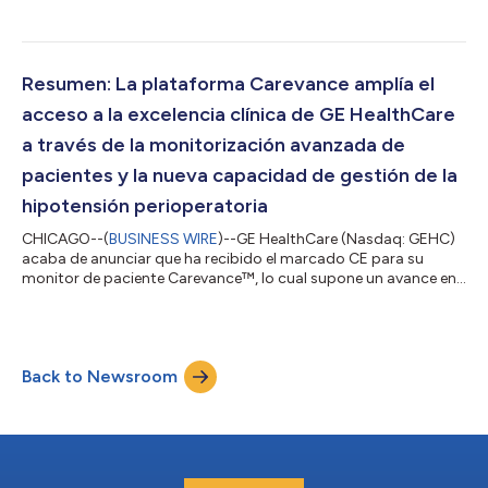
marco del programa de Indonesia “Fortalecimiento de la Red
Nacional de Derivación de Salud” (SIHREN, por sus siglas en
inglés), con el objetivo de brindar atención equitativa y de alta
calidad a más de 280 millones de indonesios. Como parte de
un contrato plurianual adjudicado mediante licitación
Resumen: La plataforma Carevance amplía el
competitiva, GE HealthCare prove...
acceso a la excelencia clínica de GE HealthCare
a través de la monitorización avanzada de
pacientes y la nueva capacidad de gestión de la
hipotensión perioperatoria
CHICAGO--(
BUSINESS WIRE
)--GE HealthCare (Nasdaq: GEHC)
acaba de anunciar que ha recibido el marcado CE para su
monitor de paciente Carevance™, lo cual supone un avance en
la atención accesible y fiable para más clientes, empezando por
los europeos. El comunicado en el idioma original es la versión
oficial y autorizada del mismo. Esta traducción es solamente
un medio de ayuda y deberá ser comparada con el texto en
Back to Newsroom
idioma original, que es la única versión del texto que tendrá
validez legal....