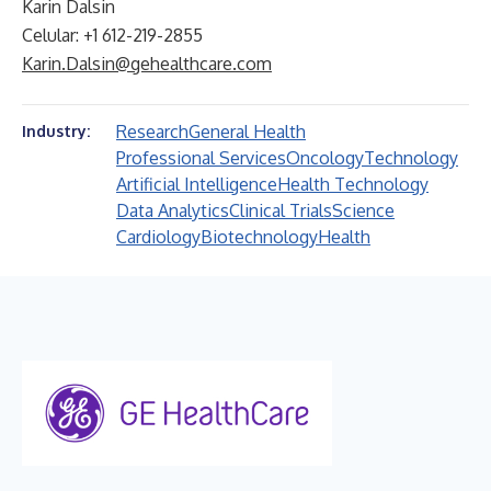
Karin Dalsin
Celular: +1 612-219-2855
Karin.Dalsin@gehealthcare.com
Research
General Health
Industry:
Professional Services
Oncology
Technology
Artificial Intelligence
Health Technology
Data Analytics
Clinical Trials
Science
Cardiology
Biotechnology
Health