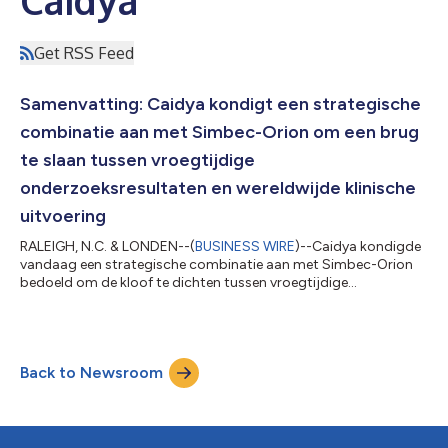
Get RSS Feed
Samenvatting: Caidya kondigt een strategische
combinatie aan met Simbec-Orion om een brug
te slaan tussen vroegtijdige
onderzoeksresultaten en wereldwijde klinische
uitvoering
RALEIGH, N.C. & LONDEN--(
BUSINESS WIRE
)--Caidya kondigde
vandaag een strategische combinatie aan met Simbec-Orion
bedoeld om de kloof te dichten tussen vroegtijdige
onderzoeksresultaten en wereldwijde klinische uitvoering. De
combinatie van Caidya en Simbec-Orion creëert een
gedifferentieerd gespecialiseerd klinisch CRO-platform dat
programma's mogelijk maakt om op schaal te komen, waarbij
Back to Newsroom
focus, snelheid en verantwoordelijkheid behouden blijven. Deze
strategische combinatie brengt complementai...