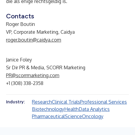
die als enige rechtsgeldig is.
Contacts
Roger Boutin
VP, Corporate Marketing, Caidya
roger.boutin@caidya.com
Janice Foley
Sr Dir PR & Media, SCORR Marketing
PR@scorrmarketing.com
+1 (308) 338-2358
Research
Clinical Trials
Professional Services
Industry:
Biotechnology
Health
Data Analytics
Pharmaceutical
Science
Oncology