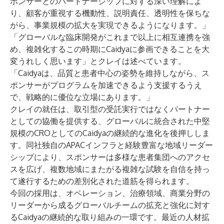
ポンサーとのパートナーシップに対する深い理解によ
り、顧客が重視する機動性、説明責任、透明性を保ちな
がら、事業規模の拡大を実現できるようになります。」
「グローバルな臨床開発がこれまで以上に相互連携を強
め、複雑化するこの時期にCaidyaに参画できることを大
変うれしく思います」とクレイは述べています。
「Caidyaは、品質と患者中心の姿勢を維持しながら、ス
ポンサーがプログラムを加速できるよう支援するうえ
で、戦略的に優位な立場にあります。」
クレイの就任は、取引型の受託実行ではなくパートナー
としての協働を提供する、グローバルに統合された中堅
規模のCROとしてのCaidyaの継続的な進化を後押ししま
す。同社独自のAPACインフラと経験豊富な地域リーダー
シップにより、スポンサーは多様な患者集団へのアクセ
スを広げ、複数地域にまたがる複雑な試験を自信を持っ
て遂行するための差別化された道筋を得られます。
今回の採用は、オペレーション、治療領域、商業分野の
リーダーから成るグローバルチームの拡充と強化に対す
るCaidyaの継続的な取り組みの一環です。最近の人材拡