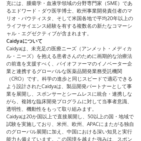
充には、腫瘍学・血液学領域の分野専門家（SME）であ
る
エドワード・ダウ医学博士
、欧州事業開発責任者の
マ
リオ・バウティスタ、
そして米国各地で平均20年以上の
ライフサイエンス経験を有する複数名の新たなコマーシ
ャル・エグゼクティブが含まれます。
Caidyaについて
Caidya
は、未充足の医療ニーズ（アンメット・メディカ
ル・ニーズ）を抱える患者さんのために画期的な治療法
の前進を支援すべく、バイオファーマのイノベーター企
業と連携するグローバルな医薬品開発業務受託機関
（CRO）です。科学の進歩と同じスピードで適応できる
よう設計されたCaidyaは、製品開発パートナーとして事
業を展開し、スポンサーとシームレスに統合・連携しな
がら、複雑な臨床開発プログラムに対して当事者意識、
透明性、機動性をもって取り組みます。
Caidyaは20か国以上で直接展開し、50以上の国・地域で
試験を実施しており、米州、欧州、APACにまたがる独自
のグローバル展開に加え、中国における深い知見と実行
能力も備えています。この国境を越えた強みは、スポン