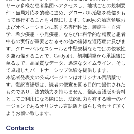
サーが多様な患者集団へアクセスし、地域ごとの規制要
件・当局対応を的確に進め、グローバル治験を確信をも
って遂行することを可能にします。Caidyaの治療領域お
よびオペレーションに関する専門性は、腫瘍学・血液
学、希少疾患・小児疾患、ならびに科学的な精度と患者
中心の実行が重要となるその他の複雑な適応症に及びま
す。グローバルなスケールと中堅規模ならではの俊敏性
を兼ね備えることで、Caidyaは、初期開発から承認後に
至るまで、高品質なデータ、迅速なタイムライン、そし
て卓越したパートナーシップ体験を提供します。
本記者発表文の公式バージョンはオリジナル言語版で
す。翻訳言語版は、読者の便宜を図る目的で提供された
ものであり、法的効力を持ちません。翻訳言語版を資料
としてご利用になる際には、法的効力を有する唯一のバ
ージョンであるオリジナル言語版と照らし合わせて頂く
ようお願い致します。
Contacts