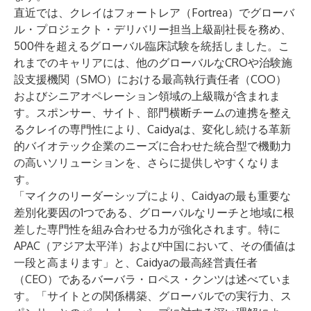
直近では、クレイはフォートレア（Fortrea）でグローバ
ル・プロジェクト・デリバリー担当上級副社長を務め、
500件を超えるグローバル臨床試験を統括しました。こ
れまでのキャリアには、他のグローバルなCROや治験施
設支援機関（SMO）における最高執行責任者（COO）
およびシニアオペレーション領域の上級職が含まれま
す。スポンサー、サイト、部門横断チームの連携を整え
るクレイの専門性により、Caidyaは、変化し続ける革新
的バイオテック企業のニーズに合わせた統合型で機動力
の高いソリューションを、さらに提供しやすくなりま
す。
「マイクのリーダーシップにより、Caidyaの最も重要な
差別化要因の1つである、グローバルなリーチと地域に根
差した専門性を組み合わせる力が強化されます。特に
APAC（アジア太平洋）および中国において、その価値は
一段と高まります」と、Caidyaの最高経営責任者
（CEO）である
バーバラ・ロペス・クンツ
は述べていま
す。「サイトとの関係構築、グローバルでの実行力、ス