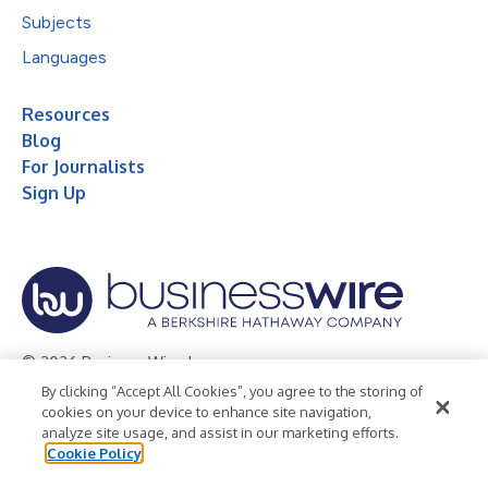
Subjects
Languages
Resources
Blog
For Journalists
Sign Up
© 2026 Business Wire, Inc.
By clicking “Accept All Cookies”, you agree to the storing of
Privacy Policy
Cookie Policy
Accessibility Statement
cookies on your device to enhance site navigation,
analyze site usage, and assist in our marketing efforts.
Terms of Use
Legal
Cookie Policy