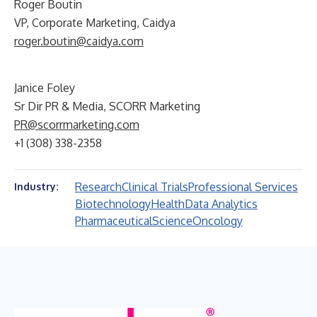
Roger Boutin
VP, Corporate Marketing, Caidya
roger.boutin@caidya.com
Janice Foley
Sr Dir PR & Media, SCORR Marketing
PR@scorrmarketing.com
+1 (308) 338-2358
Research
Clinical Trials
Professional Services
Industry:
Biotechnology
Health
Data Analytics
Pharmaceutical
Science
Oncology