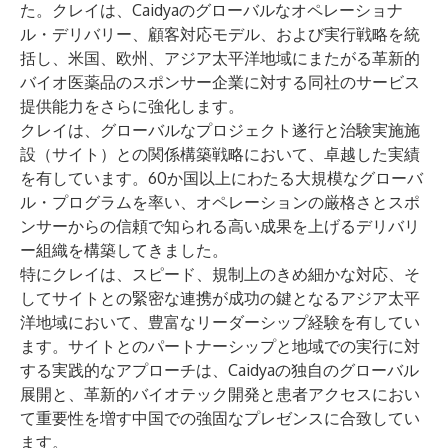
た。クレイは、Caidyaのグローバルなオペレーショナ
ル・デリバリー、顧客対応モデル、および実行戦略を統
括し、米国、欧州、アジア太平洋地域にまたがる革新的
バイオ医薬品のスポンサー企業に対する同社のサービス
提供能力をさらに強化します。
クレイは、グローバルなプロジェクト遂行と治験実施施
設（サイト）との関係構築戦略において、卓越した実績
を有しています。60か国以上にわたる大規模なグローバ
ル・プログラムを率い、オペレーションの厳格さとスポ
ンサーからの信頼で知られる高い成果を上げるデリバリ
ー組織を構築してきました。
特にクレイは、スピード、規制上のきめ細かな対応、そ
してサイトとの緊密な連携が成功の鍵となるアジア太平
洋地域において、豊富なリーダーシップ経験を有してい
ます。サイトとのパートナーシップと地域での実行に対
する実践的なアプローチは、Caidyaの独自のグローバル
展開と、革新的バイオテック開発と患者アクセスにおい
て重要性を増す中国での強固なプレゼンスに合致してい
ます。