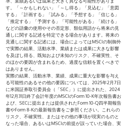
準、業績あるいは成果と大きく異なる可能性がありま
す。「～かもしれない」「～し得る」「見込む」「意図
する」「計画する」「試みる」「予想する」「信じる」
「推定する」「予測する」「可能性がある」「続ける」
などの語彙の使用やその否定形、類似用語から将来の見
通しに関する記述を特定できる場合があります。将来の
見通しに関する記述には、場合によってはMSCIの制御外
で実際の結果、活動水準、業績または成果に大きな影響
を及ぼし得る、既知および未知のリスク、不確実性、そ
のほかの要因が含まれるため、過度な信頼を置くべきで
はありません。
実際の結果、活動水準、業績、成果に重大な影響を与え
る可能性のあるその他の要因については、2025年2月7日
に米国証券取引委員会（「SEC」）に提出された、2024
年12月31日終了会計年度のMSCIのForm 10-K年次報告書お
よび、SECに提出または提供されたForm 10-Q四半期報告
書やForm 8-Kの最新報告書をご参照ください。これらの
リスク、不確実性、またはその他の事項が現実のものと
なった場合、あるいはMSCIの前提が誤っていた場合、実