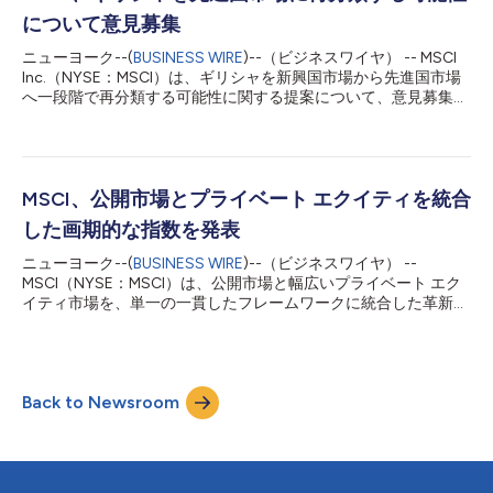
ない場合には、これらの市場に対する適切な処置について今後も
について意見募集
協議が行われる可能性があることに留意 バングラデシュにおけ
る下限価格（フロアプライス）の解除を認識する一方、フロアプ
ニューヨーク--(
BUSINESS WIRE
)--（ビジネスワイヤ） -- MSCI
ライスが再度導入された場合には、フロンティア市場からスタン
Inc.（NYSE：MSCI）は、ギリシャを新興国市場から先進国市場
ドアロン市場への再分類に関する協議が行われる可能性があるこ
へ一段階で再分類する可能性に関する提案について、意見募集を
とに留意 国際機関投資家による韓国株式市場へのアクセシビリ
開始したことを発表しました。2026年8月の指数レビューでの実
ティ向上を目的とした措置の実施状況について、モニタリングを
施を予定しています。 MSCIは2025年市場分類見直しの一環とし
継続 2027年5月の指数レビューにおいて、ギリシャが新...
て、ギリシャ市場が欧州の先進国市場で一般的に見られる市場ア
クセシビリティ基準と照らして整合に向けて進展したこと、なら
びにギリシャが先進国市場における経済発展基準を満たしている
MSCI、公開市場とプライベート エクイティを統合
ことを認めました。しかし当時、ギリシャは「規模と流動性の持
した画期的な指数を発表
続性要件」を満たしていませんでした。同要件は、上方再分類を
検討するため、直近8回の指数レビューの各回において、
ニューヨーク--(
BUSINESS WIRE
)--（ビジネスワイヤ） --
Developed Market Standard Indexの基準を満たす企業数が最低5
MSCI（NYSE：MSCI）は、公開市場と幅広いプライベート エク
社以上であることを求める持続性ルールです。 MSCIは、先進国
イティ市場を、単一の一貫したフレームワークに統合した革新的
市場に分類される欧州各国を、指数の構築および維持の目的上、
な日次インデックスであるMSCI All Country Public + Private
単一のエンティティとして取り扱っています。これは、市場イン
Equity Index（MSCIオールカントリー・パブリック＋プライベー
フラの調和、規制の整合、国境を越えたアクセシビリ...
ト・エクイティ・インデックス）を発表しました。これは、投資
家が株式エクスポージャー全体を評価し、ポートフォリオ全体の
Back to Newsroom
パフォーマンスを測定する方法に大きな変化をもたらします。
プライベート市場の投資ポートフォリオへの統合が進むにつれ、
プライベート エクイティはポートフォリオ全体のアロケーショ
ンの中核を成すようになり、分散投資、長期的なリターンの可能
性、そして公開市場では捉えきれない経済セグメントへのエクス