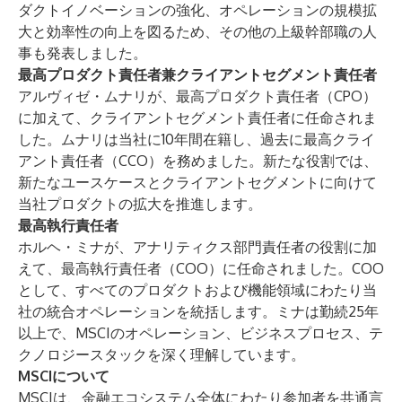
ダクトイノベーションの強化、オペレーションの規模拡
大と効率性の向上を図るため、その他の上級幹部職の人
事も発表しました。
最高プロダクト責任者兼クライアントセグメント責任者
アルヴィゼ・ムナリが、最高プロダクト責任者（CPO）
に加えて、クライアントセグメント責任者に任命されま
した。ムナリは当社に10年間在籍し、過去に最高クライ
アント責任者（CCO）を務めました。新たな役割では、
新たなユースケースとクライアントセグメントに向けて
当社プロダクトの拡大を推進します。
最高執行責任者
ホルヘ・ミナが、アナリティクス部門責任者の役割に加
えて、最高執行責任者（COO）に任命されました。COO
として、すべてのプロダクトおよび機能領域にわたり当
社の統合オペレーションを統括します。ミナは勤続25年
以上で、MSCIのオペレーション、ビジネスプロセス、テ
クノロジースタックを深く理解しています。
MSCIについて
MSCIは、金融エコシステム全体にわたり参加者を共通言