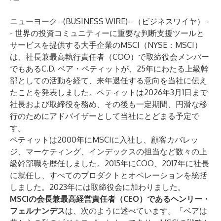
ニューヨーク--(
BUSINESS WIRE
)--
（ビジネスワイヤ） -
- 世界の投資コミュニティーに重要な判断支援ツールと
サービスを提供する大手企業のMSCI（NYSE：MSCI）
は、社長兼最高執行責任者（COO）で取締役会メンバー
でもあるC.D. ベア・ペティットが、25年にわたる上級幹
部としての活動を経て、来年退任する意向を当社に伝え
たことを発表しました。ペティットは2026年3月1日まで
社長および取締役を務め、その後も一定期間、円滑な移
行のためにアドバイザーとして当社にとどまる予定で
す。
ペティットは2000年にMSCIに入社し、顧客カバレッ
ジ、マーケティング、インデックスの担当など数々の上
級幹部職を歴任しました。2015年にCOO、2017年に社長
に就任し、すべてのプロダクトとオペレーションを統括
しました。2023年には取締役会に加わりました。
MSCIの会長兼最高経営責任者（CEO）であるヘンリー・
フェルナンデス
は、次のように述べています。「ベアは