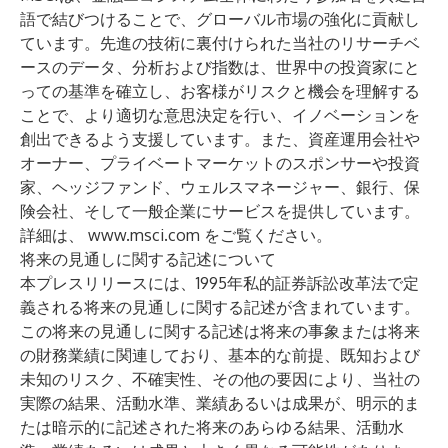
語で結びつけることで、グローバル市場の強化に貢献し
ています。先進の技術に裏付けられた当社のリサーチベ
ースのデータ、分析および指数は、世界中の投資家にと
っての基準を確立し、お客様がリスクと機会を理解する
ことで、より適切な意思決定を行い、イノベーションを
創出できるよう支援しています。また、資産運用会社や
オーナー、プライベートマーケットのスポンサーや投資
家、ヘッジファンド、ウェルスマネージャー、銀行、保
険会社、そして一般企業にサービスを提供しています。
詳細は、
www.msci.com
をご覧ください。
将来の見通しに関する記述について
本プレスリリースには、1995年私的証券訴訟改革法で定
義される将来の見通しに関する記述が含まれています。
この将来の見通しに関する記述は将来の事象または将来
の財務業績に関連しており、基本的な前提、既知および
未知のリスク、不確実性、その他の要因により、当社の
実際の結果、活動水準、業績あるいは成果が、明示的ま
たは暗示的に記述された将来のあらゆる結果、活動水