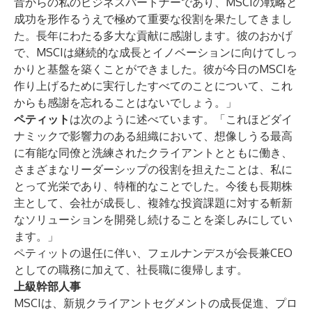
昔からの私のビジネスパートナーであり、MSCIの戦略と
成功を形作るうえで極めて重要な役割を果たしてきまし
た。長年にわたる多大な貢献に感謝します。彼のおかげ
で、MSCIは継続的な成長とイノベーションに向けてしっ
かりと基盤を築くことができました。彼が今日のMSCIを
作り上げるために実行したすべてのことについて、これ
からも感謝を忘れることはないでしょう。」
ペティット
は次のように述べています。「これほどダイ
ナミックで影響力のある組織において、想像しうる最高
に有能な同僚と洗練されたクライアントとともに働き、
さまざまなリーダーシップの役割を担えたことは、私に
とって光栄であり、特権的なことでした。今後も長期株
主として、会社が成長し、複雑な投資課題に対する斬新
なソリューションを開発し続けることを楽しみにしてい
ます。」
ペティットの退任に伴い、フェルナンデスが会長兼CEO
としての職務に加えて、社長職に復帰します。
上級幹部人事
MSCIは、新規クライアントセグメントの成長促進、プロ