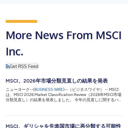
More News From MSCI
Inc.
Get RSS Feed
MSCI、2026年市場分類見直しの結果を発表
ニューヨーク--(
BUSINESS WIRE
)--（ビジネスワイヤ） -- MSCI
は、MSCI 2026 Market Classification Review（2026年MSCI市場
分類見直し）の結果を発表しました。 今年の見直しに関するハ
イライトは以下の通りです。 ブルガリアの市場分類をスタンド
アロン市場からフロンティア市場に再分類 インドネシアおよび
トルコの株式市場における株主の透明性および協調的な取引に関
する懸念について評価を表明。両市場がこれらの問題に対処する
ために発表した措置を認識しつつ、十分信頼に足る進展が見られ
MSCI、ギリシャを先進国市場に再分類する可能性