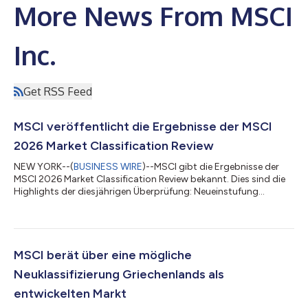
More News From MSCI
Inc.
Get RSS Feed
MSCI veröffentlicht die Ergebnisse der MSCI
2026 Market Classification Review
NEW YORK--(
BUSINESS WIRE
)--MSCI gibt die Ergebnisse der
MSCI 2026 Market Classification Review bekannt. Dies sind die
Highlights der diesjährigen Überprüfung: Neueinstufung
Bulgariens vom Status „eigenständiger Markt" in den Status
„Frontier-Markt" Es wurden die Transparenz für Aktionäre und
die Bedenken hinsichtlich koordinierten Handels auf den
indonesischen und türkischen Aktienmärkten bewertet. Dabei
wurden die von beiden Märkten angekündigten Maßnahmen zur
MSCI berät über eine mögliche
Behebung dieser Probleme berücksi...
Neuklassifizierung Griechenlands als
entwickelten Markt