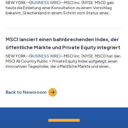
NEW YORK--(
BUSINESS WIRE
)--MSCI Inc. (NYSE: MSCI) gab
heute die Einleitung einer Konsultation zu einem Vorschlag
bekannt, Griechenland in einem Schritt vom Status eines
Schwellenmarktes in den Status eines entwickelten Marktes
umzuwandeln, wobei die Umsetzung für die Indexüberprüfung
im August 2026 vorgesehen ist. Im Rahmen der MSCI 2025
Market Classification Review hat MSCI anerkannt, dass der
griechische Markt Fortschritte bei der Angleichung an die in den
MSCI lanciert einen bahnbrechenden Index, der
entwickelten Märkten Europas übliche...
öffentliche Märkte und Private Equity integriert
NEW YORK--(
BUSINESS WIRE
)--MSCI Inc. (NYSE: MSCI) hat den
MSCI All Country Public + Private Equity Index aufgelegt, einen
innovativen Tagesindex, der öffentliche Märkte und einen
umfassenden Überblick über Private Equity in einem einzigen,
kohärenten Framework kombiniert. Die Einführung dieses
Indexes stellt eine bedeutende Veränderung in der Art und Weise
dar, wie Anleger ihre gesamten Aktienpositionen bewerten und
Back to Newsroom
die Performance ihres Portfolios messen können. Private Märkte
werden zunehmend...