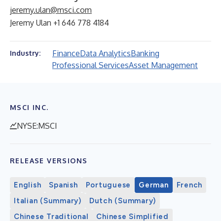
jeremy.ulan@msci.com
Jeremy Ulan +1 646 778 4184
Finance
Data Analytics
Banking
Industry:
Professional Services
Asset Management
MSCI INC.
NYSE:MSCI
RELEASE VERSIONS
English
Spanish
Portuguese
German
French
Italian (Summary)
Dutch (Summary)
Chinese Traditional
Chinese Simplified