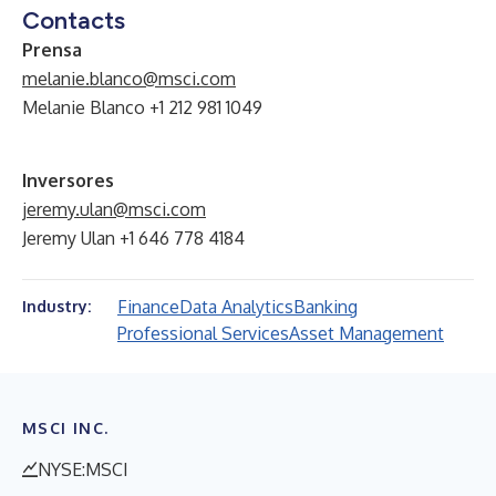
Contacts
Prensa
melanie.blanco@msci.com
Melanie Blanco +1 212 981 1049
Inversores
jeremy.ulan@msci.com
Jeremy Ulan +1 646 778 4184
Finance
Data Analytics
Banking
Industry:
Professional Services
Asset Management
MSCI INC.
NYSE:MSCI