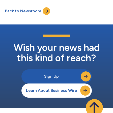
que los inversores pueden evaluar las exposiciones totales de
capital y medir el rendimiento en toda su cartera. En un
Back to Newsroom
contexto donde los mercados privados se integran cada vez
más en carteras de inve...
Wish your news had
this kind of reach?
Sign Up
Learn About Business Wire