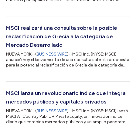
destacan: La reclasificación de Bulgaria de mercado
independiente (Standalone Market) a mercado fronterizo
(Frontier Market) La evaluación de cuestiones relacionadas con
la transparencia accionaria y posibles prácticas de
negociación coordinada en los mercados bursátiles de
MSCI realizará una consulta sobre la posible
Indonesia y Turquía, junto con las medidas anuncia...
reclasificación de Grecia a la categoría de
Mercado Desarrollado
NUEVA YORK--(
BUSINESS WIRE
)--MSCI Inc. (NYSE: MSCI)
anunció hoy el lanzamiento de una consulta sobre la propuesta
para la potencial reclasificación de Grecia de la categoría de
Mercado Emergente a la de Mercado Desarrollado en un paso,
con la implementación planificada para la revisión del índice de
agosto de 2026. Como parte de su revisión de clasificación de
mercados 2025, MSCI reconoció que el mercado griego
mostró avances al alinearse con los estándares de
MSCI lanza un revolucionario índice que integra
accesibilidad que generalmente se...
mercados públicos y capitales privados
NUEVA YORK--(
BUSINESS WIRE
)--MSCI Inc. (NYSE: MSCI) lanzó
MSCI All Country Public + Private Equity, un innovador índice
diario que combina mercados públicos y un amplio panorama
de capitales privados en un marco unificado y coherente. Este
lanzamiento representa un cambio importante en la forma en