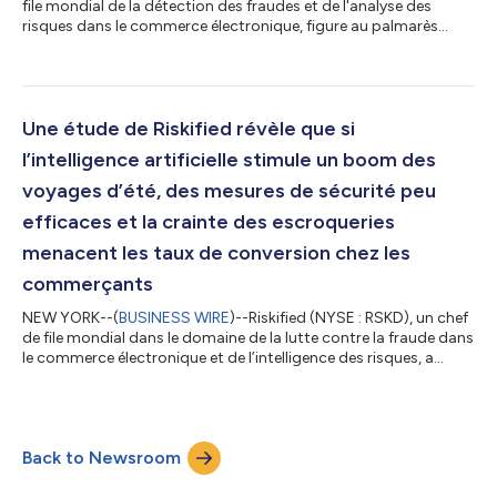
file mondial de la détection des fraudes et de l'analyse des
risques dans le commerce électronique, figure au palmarès
2026 des meilleures entreprises fintech au monde établi par
CNBC, dans la catégorie Paiements. Ce palmarès, qui en est à sa
quatrième édition, est réalisé par CNBC en partenariat avec
Statista Inc., société internationale de statistiques et de
classement sectoriel. Il a été publié le 22 juillet 2026 et peut se
Une étude de Riskified révèle que si
consulte...
l’intelligence artificielle stimule un boom des
voyages d’été, des mesures de sécurité peu
efficaces et la crainte des escroqueries
menacent les taux de conversion chez les
commerçants
NEW YORK--(
BUSINESS WIRE
)--Riskified (NYSE : RSKD), un chef
de file mondial dans le domaine de la lutte contre la fraude dans
le commerce électronique et de l’intelligence des risques, a
publié aujourd’hui les résultats d’une enquête mondiale menée
en amont de la saison touristique estivale 2026. Cette enquête
porte sur les comportements des consommateurs en matière
de voyages, sur leurs expériences de réservation et sur le degré
Back to Newsroom
de confiance qu’ils accordent aux outils numériques de voyage
ali...