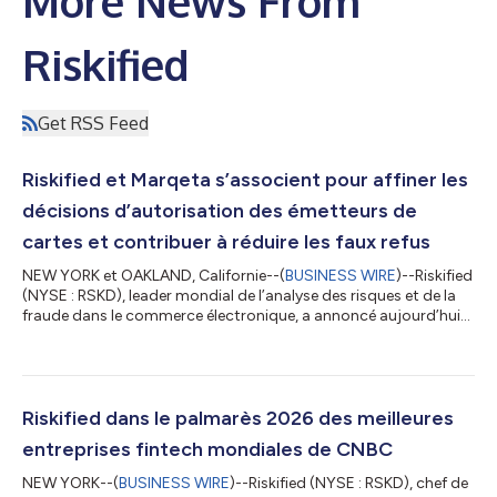
More News From
Riskified
Get RSS Feed
Riskified et Marqeta s’associent pour affiner les
décisions d’autorisation des émetteurs de
cartes et contribuer à réduire les faux refus
NEW YORK et OAKLAND, Californie--(
BUSINESS WIRE
)--Riskified
(NYSE : RSKD), leader mondial de l’analyse des risques et de la
fraude dans le commerce électronique, a annoncé aujourd’hui
un partenariat avec Marqeta (NASDAQ : MQ), la plateforme
mondiale moderne d’émission de cartes, afin de permettre aux
émetteurs de cartes utilisant la plateforme de Marqeta
d’accéder aux informations de Riskified sur les risques liés à la
préautorisation. Cette intégration aide les émetteurs à prendre
Riskified dans le palmarès 2026 des meilleures
des décision...
entreprises fintech mondiales de CNBC
NEW YORK--(
BUSINESS WIRE
)--Riskified (NYSE : RSKD), chef de