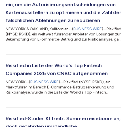
ein, um die Autorisierungsentscheidungen von
Kartenausstellern zu optimieren und die Zahl der
fälschlichen Ablehnungen zu reduzieren
NEW YORK & OAKLAND, Kalifornien--(
BUSINESS WIRE
)--Riskified
(NYSE: RSKD), ein weltweit führender Anbieter von Lösungen zur
Bekämpfung von E-ommerce-Betrug und zur Risikoanalyse, gab
heute eine Partnerschaft mit Marqeta (NASDAQ: MQ), der
globalen Plattform für moderne Kartenausgabe, bekannt, um
Kartenausstellern auf der Marqeta-Plattform Zugang zu den
Risikoanalysen von Riskified im Bereich der Vorabautorisierung
zu ermöglichen. Die Integration hilft Emittenten dabei, genauere
Riskified in Liste der World's Top Fintech
Autorisierungsents...
Companies 2026 von CNBC aufgenommen
NEW YORK--(
BUSINESS WIRE
)--Riskified (NYSE: RSKD), ein
Marktführer im Bereich E-Commerce-Betrugserkennung und
Risikoanalyse, wurde in die Liste der World's Top Fintech
Companies 2026 von CNBC in der Kategorie „Zahlungen“
aufgenommen. Die Liste, die mittlerweile zum vierten Mal
veröffentlicht wird, wird von CNBC in Zusammenarbeit mit
Statista Inc., der globalen Statistik- und Branchenranking-
Firma, erstellt. Sie wurde am 22. Juli 2026 bekanntgegeben und
Riskified-Studie: KI treibt Sommerreiseboom an,
ist auf der Website von CNBC einsehbar. Ri...
doch gefährden umständliche