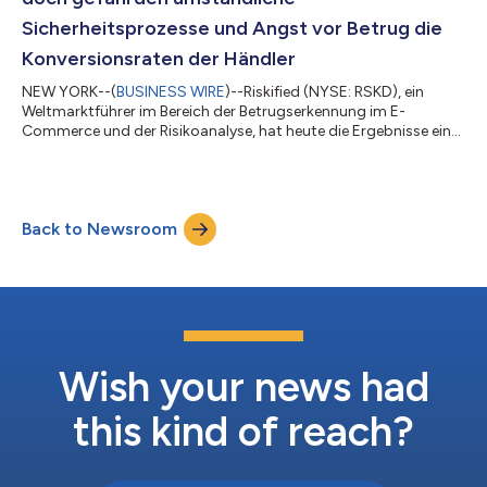
Sicherheitsprozesse und Angst vor Betrug die
Konversionsraten der Händler
NEW YORK--(
BUSINESS WIRE
)--Riskified (NYSE: RSKD), ein
Weltmarktführer im Bereich der Betrugserkennung im E-
Commerce und der Risikoanalyse, hat heute die Ergebnisse einer
weltweiten Umfrage veröffentlicht, die im Vorfeld der
Sommerreisezeit 2026 durchgeführt wurde und sich mit dem
Reiseverhalten der Verbraucher, ihren Buchungserfahrungen
sowie ihrem Vertrauen in digitale und KI-gestützte Reisetools
Back to Newsroom
befasste. Die unter mehr als 4.000 Verbrauchern in den USA, im
Vereinigten Königreich, in China,...
Wish your news had
this kind of reach?