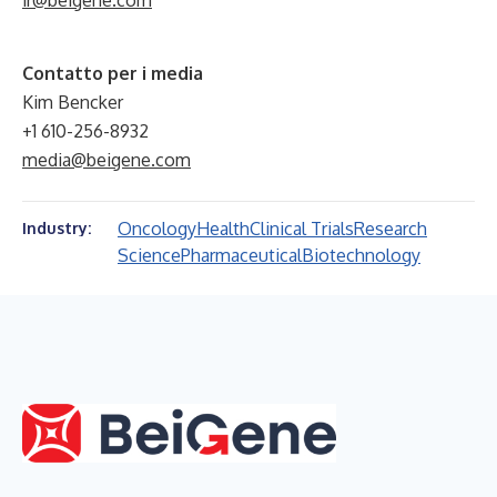
ir@beigene.com
Contatto per i media
Kim Bencker
+1 610-256-8932
media@beigene.com
Oncology
Health
Clinical Trials
Research
Industry:
Science
Pharmaceutical
Biotechnology