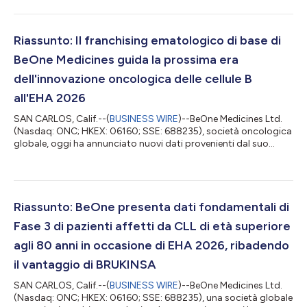
NCT04002297) volto a valutare l'inibitore fondamentale della
tirosin-chinasi di Bruton (BTK) BRUKINSA® (zanubrutinib) in
combinazione con rituximab rispetto a bendamustine più
rituximab (BR) nei pazienti adulti affetti da linfoma delle cellule
Riassunto: Il franchising ematologico di base di
mantellari (MCL) non preceden...
BeOne Medicines guida la prossima era
dell'innovazione oncologica delle cellule B
all'EHA 2026
SAN CARLOS, Calif.--(
BUSINESS WIRE
)--BeOne Medicines Ltd.
(Nasdaq: ONC; HKEX: 06160; SSE: 688235), società oncologica
globale, oggi ha annunciato nuovi dati provenienti dal suo
franchising ematologico di base al Congresso 2026 della
European Hematology Association (EHA) a Stoccolma. I
risultati aggiornati di tacabrutideg (BGB-16673), un potenziale
degradatore della tirosina chinasi di Bruton (BTK) best-in-class,
ha dimostrato di dare risposte durature nella leucemia linfatica
Riassunto: BeOne presenta dati fondamentali di
cronica/linfoma li...
Fase 3 di pazienti affetti da CLL di età superiore
agli 80 anni in occasione di EHA 2026, ribadendo
il vantaggio di BRUKINSA
SAN CARLOS, Calif.--(
BUSINESS WIRE
)--BeOne Medicines Ltd.
(Nasdaq: ONC; HKEX: 06160; SSE: 688235), una società globale