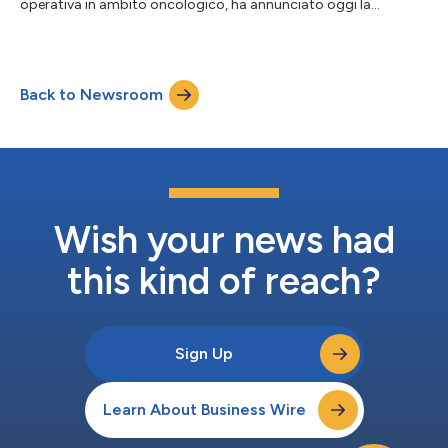
operativa in ambito oncologico, ha annunciato oggi la
presentazione di un vasto dataset di Fase 3 in pazienti affetti da
leucemia linfocitica cronica o linfoma linfocitario a piccole
cellule (CLL/SLL) di età pari o superiore agli 80 anni, da cui è
emerso un beneficio duraturo con BRUKINSA dopo quasi 6,5
Back to Newsroom
anni di follow-up, che ribadisce il suo ruolo di inibitore
fondamentale del...
Wish your news had
this kind of reach?
Sign Up
Learn About Business Wire