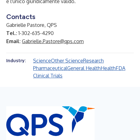
è l'unico giuridicamente valido.
Contacts
Gabrielle Pastore, QPS
Tel.:
1-302-635-4290
Email:
Gabrielle.Pastore@qps.com
Science
Other Science
Research
Industry:
Pharmaceutical
General Health
Health
FDA
Clinical Trials