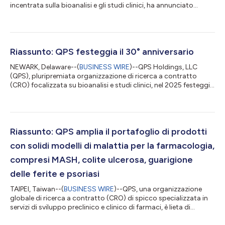
incentrata sulla bioanalisi e gli studi clinici, ha annunciato
l'implementazione riuscita di Oracle Argus, un prestigioso
sistema di farmacovigilanza progettato per supportare la
gestione completa dei casi di sicurezza per i trial clinici.
L'adozione della piattaforma per la sicurezza dei farmaci Oracle
Argus sottolinea l'impegno di QPS a promuovere la sicurezza
Riassunto: QPS festeggia il 30° anniversario
del paziente, la con...
NEWARK, Delaware--(
BUSINESS WIRE
)--QPS Holdings, LLC
(QPS), pluripremiata organizzazione di ricerca a contratto
(CRO) focalizzata su bioanalisi e studi clinici, nel 2025 festeggia
il suo 30° anno di attività. Fondata nel 1995 dal Dr. Benjamin
Chien per la fornitura di servizi di cromatografia liquida
bioanalitica-spettrometria di massa tandem (LC-MS/MS) di
qualità elevata e a contratto, ora QPS è famosa come leader
globale nella ricerca a contratto. In questi ultimi trent'anni
Riassunto: QPS amplia il portafoglio di prodotti
l'azienda si è tr...
con solidi modelli di malattia per la farmacologia,
compresi MASH, colite ulcerosa, guarigione
delle ferite e psoriasi
TAIPEI, Taiwan--(
BUSINESS WIRE
)--QPS, una organizzazione
globale di ricerca a contratto (CRO) di spicco specializzata in
servizi di sviluppo preclinico e clinico di farmaci, è lieta di
annunciare l'espansione del suo portafoglio di modelli di