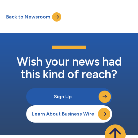
malattia per la farmacologia per includere modelli altamente
rilevanti e sofisticati per la steatoepatite associata a
disfunzione metabolica (MASH), la colite ulcerosa (UC), la
Back to Newsroom
guarigione delle ferite e la psoriasi. Questi nuovi modelli di
malattia offrono...
Wish your news had
this kind of reach?
Sign Up
Learn About Business Wire