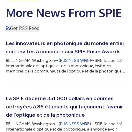
More News From SPIE
Get RSS Feed
Les innovateurs en photonique du monde entier
sont invités à concourir aux SPIE Prism Awards
BELLINGHAM, Washington--(
BUSINESS WIRE
)--SPIE, la société
internationale de l’optique et de la photonique, invite les
membres de la communauté de l’optique et de la photonique à
poser leur candidature aux SPIE Prism Awards de cette année,
qui récompensent de nouveaux produits exceptionnels qui
révolutionnent le marché. Les lauréats seront annoncés lors de
la cérémonie de remise des prix le 3 février 2027 au SPIE
Photonics West à San Francisco, en Californie. Surnommés les «
La SPIE décerne 351 000 dollars en bourses
Oscars de la photoni...
octroyées à 85 étudiants qui façonnent l’avenir
de l’optique et de la photonique
BELLINGHAM, Washington--(
BUSINESS WIRE
)--SPIE, la société
internationale d'optique et de photonique, a annoncé avoir