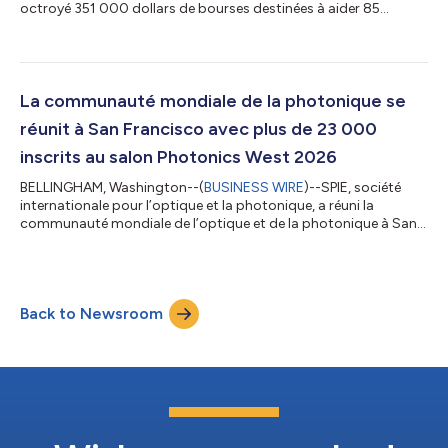
octroyé 351 000 dollars de bourses destinées à aider 85
étudiants membres de la SPIE, qui se consacrent à l'optique, la
photonique ou un domaine connexe. Les bourses varient de 3
000 à 11 000 dollars et les lauréats sont sélectionnés parmi
une liste de candidats par le comité des bourses SPIE. « Je suis
profondément attachée à l’inclusion en faveur des femmes et
La communauté mondiale de la photonique se
d'autres groupes...
réunit à San Francisco avec plus de 23 000
inscrits au salon Photonics West 2026
BELLINGHAM, Washington--(
BUSINESS WIRE
)--SPIE, société
internationale pour l’optique et la photonique, a réuni la
communauté mondiale de l’optique et de la photonique à San
Francisco, en Californie, pour une nouvelle édition réussie et
animée du Photonics West. Avec plus de 23 000 inscrits, la
conférence et l’exposition annuelles ont rassemblé des
participants de 40 pays, mettant en avant l’esprit
Back to Newsroom
transnational et collaboratif de cette industrie interdisciplinaire.
Cet événement dynamique s’est...