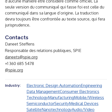
d’aucune manière être considéré comme officiel. La
seule version du communiqué qui fasse foi est celle du
communiqué dans sa langue d’origine. La traduction
devra toujours être confrontée au texte source, qui fera
jurisprudence.
Contacts
Daneet Steffens
Responsable des relations publiques, SPIE
daneets@spie.org
+1 360 685 5478
@spie.org
Electronic Design Automation
Engineering
Industry:
Data Management
Consumer Electronics
Technology
Manufacturing
Mobile/Wireless
Semiconductor
Security
Medical Devices
Satellite
Nanotechnology
Audio/Video