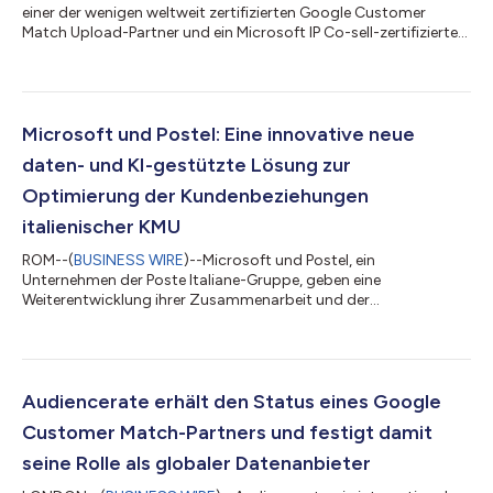
einer der wenigen weltweit zertifizierten Google Customer
Match Upload-Partner und ein Microsoft IP Co-sell-zertifizierter
Partner mit MACC-Berechtigung, gab heute die Ernennung von
Riccardo Fabbri zum Chief Technology Officer bekannt. Die
Ernennung markiert eine Phase doppelter Expansion: die
Audiencerate–Postel–Microsoft-Plattform für italienische KMU
und die mit Google DV360 integrierte Datenplattform für
Microsoft und Postel: Eine innovative neue
Agenturen und Datenanbieter – beid...
daten- und KI-gestützte Lösung zur
Optimierung der Kundenbeziehungen
italienischer KMU
ROM--(
BUSINESS WIRE
)--Microsoft und Postel, ein
Unternehmen der Poste Italiane-Gruppe, geben eine
Weiterentwicklung ihrer Zusammenarbeit und der
unterzeichneten Vereinbarungen zur Digitalisierung italienischer
Unternehmen bekannt und begrüßen Audiencerate als
Technologiepartner im Bereich Daten sowie Direkt- und
Digitalmarketing. Die Vereinbarung sieht die Bereitstellung einer
integrierten Plattform vor, die die Omnichannel-
Audiencerate erhält den Status eines Google
Kommunikationsfähigkeiten von Postel im physischen und
Customer Match-Partners und festigt damit
digitalen Bereic...
seine Rolle als globaler Datenanbieter