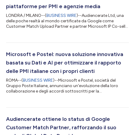
piattaforme per PMI e agenzie media
LONDRA / MILANO--(
BUSINESS WIRE
)--Audiencerate Ltd, una
delle poche realtà al mondo certificate da Google come
Customer Match Upload Partner e partner Microsoft IP Co-sell
con eligibilità MACC, annuncia Riccardo Fabbri come Chief
Technology Officer. La nomina apre una fase di duplice
espansione: la piattaforma Audiencerate–Postel–Microsoft per
le PMI italiane, e la piattaforma Dati integrata a Google DV360
per Agenzie e Data Provider, entrambe in evoluzione verso un
Microsoft e Postel: nuova soluzione innovativa
modello che utilizza in modo...
basata su Dati e AI per ottimizzare il rapporto
delle PMI italiane con i propri clienti
ROMA--(
BUSINESS WIRE
)--Microsoft e Postel, società del
Gruppo Poste Italiane, annunciano un'evoluzione della loro
collaborazione e degli accordi sottoscritti per la
digitalizzazione delle imprese italiane, con l'ingresso di
Audiencerate come partner tecnologico in ambito Dati e Direct
& Digital MKTG. L'accordo prevede la distribuzione di una
piattaforma integrata che combina la comunicazione
omnicanale fisico digitale di Postel con le funzionalità di data
Audiencerate ottiene lo status di Google
intelligence di Audiencerate e le s...
Customer Match Partner, rafforzando il suo