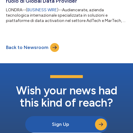
ruolo di Global Data Provider
LONDRA--(
BUSINESS WIRE
)--Audiencerate, azienda
tecnologica internazionale specializzata in soluzioni e
piattaforme di data activation nel settore AdTech e MarTech, è
stata ufficialmente riconosciuta da Google come Customer
Match Upload Partner. Questa certificazione è concessa solo a
un numero ristretto di operatori globali
(https://support.google.com/google-ads/answer/7361372?
Back to Newsroom
hl=en) autorizzati a gestire e caricare dati di first-party
all’interno dell’ecosistema Google Ads e DV360. L’azienda r...
Wish your news had
this kind of reach?
Sign Up