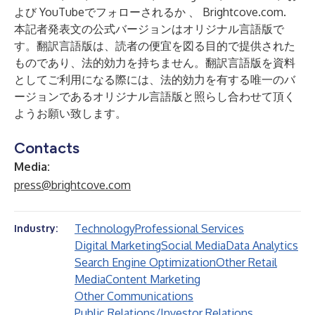
よび
YouTubeでフォローされるか
、
Brightcove.com
.
本記者発表文の公式バージョンはオリジナル言語版で
す。翻訳言語版は、読者の便宜を図る目的で提供された
ものであり、法的効力を持ちません。翻訳言語版を資料
としてご利用になる際には、法的効力を有する唯一のバ
ージョンであるオリジナル言語版と照らし合わせて頂く
ようお願い致します。
Contacts
Media:
press@brightcove.com
Technology
Professional Services
Industry:
Digital Marketing
Social Media
Data Analytics
Search Engine Optimization
Other Retail
Media
Content Marketing
Other Communications
Public Relations/Investor Relations