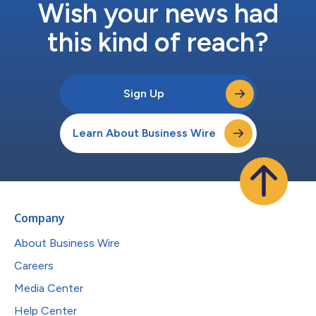
Wish your news had
OTTソリューションは、40%低いエントリ...
this kind of reach?
Sign Up
Learn About Business Wire
Company
About Business Wire
Careers
Media Center
Help Center