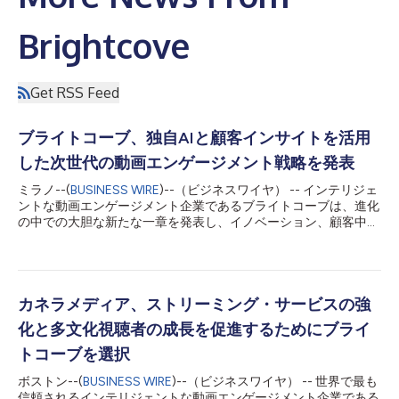
Brightcove
Get RSS Feed
ブライトコーブ、独自AIと顧客インサイトを活用
した次世代の動画エンゲージメント戦略を発表
ミラノ--(
BUSINESS WIRE
)--（ビジネスワイヤ） -- インテリジェ
ントな動画エンゲージメント企業であるブライトコーブは、進化
の中での大胆な新たな一章を発表し、イノベーション、顧客中心
主義、そして有意義なデジタル体験への新たな取り組みを表明し
ました。新たなオーナーであるベンディング・スプーンズの支援
を受け、強力な独自AIテクノロジーを統合したブライトコーブ
は、メディアおよびエンタープライズの顧客の高まるニーズに応
えるべく、プラットフォームを一新しています。 これは、ブラ
カネラメディア、ストリーミング・サービスの強
イトコーブが製品開発に取り組む姿勢における戦略的な進化であ
化と多文化視聴者の成長を促進するためにブライ
り、最先端のイノベーションとユーザー体験の品質に絶え間なく
注力する姿勢のバランスを重視しています。同社は、自社で開発
トコーブを選択
した新しいAI搭載機能、強化された収益化ツール、より直感的な
ボストン--(
BUSINESS WIRE
)--（ビジネスワイヤ） -- 世界で最も
ユーザー体験など、顧客にとって最も重要な分野に投資を進めて
信頼されるインテリジェントな動画エンゲージメント企業である
います。 ブライトコーブの新たな方向性は、業界や地域、ユー