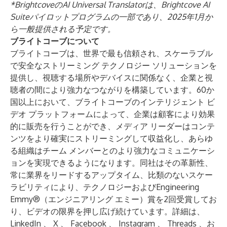
*BrightcoveのAI Universal Translatorは、Brightcove AI
Suiteパイロットプログラムの一部であり、2025年1月か
ら一般提供される予定です。
ブライトコーブについて
ブライトコーブは、世界で最も信頼され、スケーラブル
で安全なストリーミング テクノロジー ソリューションを
提供し、視聴する場所やデバイスに関係なく、企業と視
聴者の間により強力なつながりを構築しています。60か
国以上において、ブライトコーブのインテリジェント ビ
デオ プラットフォームによって、企業は顧客により効果
的に販売を行うことができ、メディア リーダーはコンテ
ンツをより確実にストリーミングして収益化し、あらゆ
る組織はチーム メンバーとのより強力なコミュニケーシ
ョンを実現できるようになります。同社はその革新性、
常に業界をリードするアップタイム、比類のないスケー
ラビリティにより、テクノロジーおよびEngineering
Emmy®（エンジニアリング エミー）賞を2回受賞してお
り、ビデオの限界を押し広げ続けています。詳細は、
LinkedIn
、
X
、
Facebook
、
Instagram
、
Threads
、お