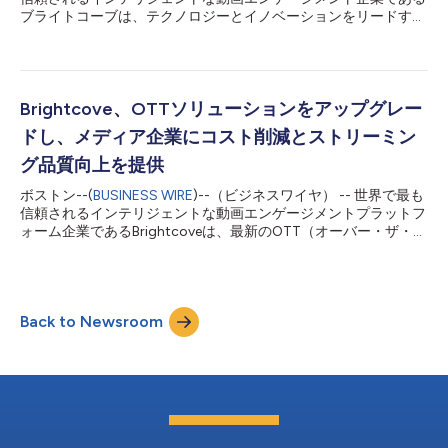
ブライトコーブは、テクノロジーとイノベーションをリードする
スケースを超えた50以上の顧客との広範な協力の成果です。こ
多文化メディア企業であるカネラメディアが、ストリーミングサ
れらの対話を通じて、現代の動画チームの進化するニーズに対応
ービスを強化していくために、ブライトコーブとのパートナーシ
し、測定可能なビジネス成果をもたらす製品戦略...
ップを拡大することを発表しました。カネラメディアは、エミー
賞を受賞したブライトコーブの動画テクノロジーを通じて、スト
リーミング機能の強化、サービスの拡張、視聴者とのエンゲージ
Brightcove、OTTソリューションをアップグレー
メントの深化を図り、成長を促進していきます。 6000万人以上
ドし、メディア企業にコスト削減とストリーミン
のユーザを持つカネラメディアは、米国のヒスパニック系視聴者
に良質のコンテンツを配信しています。同社は3万5000時間以
グ品質向上を提供
上のコンテンツを保有し、AVODプラットフォームである
ボストン--(
BUSINESS WIRE
)--（ビジネスワイヤ） -- 世界で最も
Canela.TVを通じて多文化視聴者に文化的に関連性の高いコンテ
信頼されるインテリジェントな動画エンゲージメントプラットフ
ンツを提供するメディアのリーダーとしての地位を確立してきま
ォーム企業であるBrightcoveは、最新のOTT（オーバー・ザ・ト
したが、ターゲットをさらに拡大するために、ブライトコーブを
ップ）サービスのアップデートとして、強化されたBrightcove
選択しました。 「ブライトコーブはこの分野のリーダーであ
OTTソリューションを発表しました。ノーコードSaaSプラット
り、両社の関係を拡大することは自然な選...
フォームであるApplicasterとのコラボレーションにより、
Brightcoveの新たなOTT機能は、メディア企業、ストリーマー、
Back to Newsroom
スポーツリーグ、ブランドがコンテンツを収益化し、視聴者やサ
ブスクライバーを拡大し、ビジネスをスケールしやすく、かつコ
スト効率良く実現することを可能にします。 刷新された
Brightcove OTTソリューションは、成長に応じた柔軟なアプリ
体験を提供し、あらゆる規模のOTTサービスが迅速に立ち上げら
れるように設計されています。加速されたデザイン、オンボーデ
ィング、ローンチプロセスにより、Brightcove OTTはストリー
マーにとって最も迅速な収益化を実現します。さらに、新しい