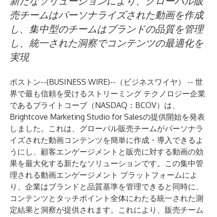
新たなソリューションにより、グローバル販
売チームはパーソナライズされた動画を作成
し、集中型のチームはブランドの品質を管理
し、統一された洞察でコンテンツの最適化を
実現
ボストン--(
BUSINESS WIRE
)--
（ビジネスワイヤ） -- 世
界で最も信頼を受けるストリーミング テクノロジー企業
であるブライトコーブ（NASDAQ：BCOV）は、
Brightcove Marketing Studio for Sales
の提供開始を発表
しました。これは、グローバル販売チームがパーソナラ
イズされた動画コンテンツを簡単に作成・導入できるよ
うにし、顧客エンゲージメントと販売に対する動画の効
果を最大化する新たなソリューションです。この集中管
理される動画エンゲージメント プラットフォームによ
り、企業はブランドと品質基準を管理できると同時に、
コンテンツとタッチポイント全体にわたる統一された測
定結果と洞察が提供されます。これにより、販売チーム