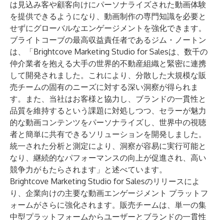
は見込み客や顧客向けにパーソナライズされた動画体験
を提供できるようになり、動画制作の専門知識を必要と
せずにグローバルなエンゲージメントを強化できます。
ブライトコーブの最高収益責任者であるジム・ノートン
は、「Brightcove Marketing Studio for Salesは、数千の
仲介業者を抱える大手の世界的不動産組織と緊密に連携
して開発されました。これにより、分散した大規模な販
売チームの固有のニーズに対する深い洞察が得られま
す。また、当社はお客様と協力し、ブランドの一貫性と
品質を維持するという課題に対処しつつ、セラーが魅力
的な動画コンテンツをパーソナライズし、世界中の視聴
者と簡単に共有できるソリューションを開発しました。
統一された分析と測定により、洞察が容易に実行可能と
なり、継続的なパフォーマンスの向上が促進され、高い
競争力がもたらされます」と述べています。
Brightcove Marketing Studio for Salesのリリースによ
り、企業向けの主要な動画エンゲージメント プラットフ
ォームがさらに強化されます。販売チームは、単一の集
中型プラットフォームからユーザーとブランドの一貫性