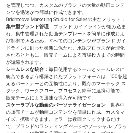
を管理しつつ、カスタムのブランドの大量の動画コンテ
ンツを迅速かつ簡単に作成できます。
Brightcove Marketing Studio for Salesの主なメリット：
集中型ブランド管理
：ブランド ガイドラインが組み込ま
れ、集中管理された動画テンプレートを簡単に作成およ
び制御できるため、すべてのコンテンツがブランド ガイ
ドラインに則った状態に保たれ、承認プロセスが合理化
されるとともに、販売チームによる市場投入までの時間
が短縮されます。
シームレスな統合
：毎日使用するツールとシームレスに
統合できるよう構築されたプラットフォームは、100を超
えるパートナーとの互換性により、既存のマーテック ス
タック、ワークフロー、プロセスと簡単に連携可能で、
販売チームによる迅速な導入が可能です。
スケーラブルな動画のパーソナライゼーション
：世界中
の販売チームが動画コンテンツを簡単に作成、カスタマ
イズ、拡張できます。セラーは数回クリックするだけ
で、ブランドのランディング ページやソーシャル プラッ