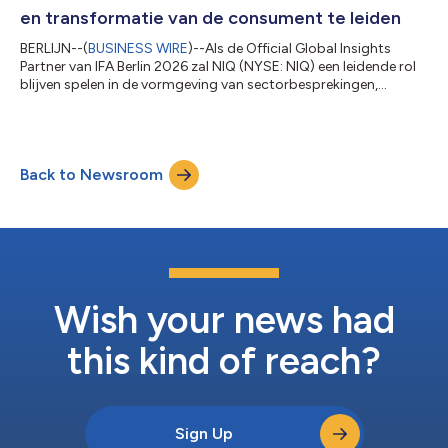
en transformatie van de consument te leiden
BERLIJN--(
BUSINESS WIRE
)--Als de Official Global Insights
Partner van IFA Berlin 2026 zal NIQ (NYSE: NIQ) een leidende rol
blijven spelen in de vormgeving van sectorbesprekingen,
waarbij data, informatie aangestuurd door AI en menselijk
inzicht worden samengebracht om de krachten te belichten die
groei, innovatie en consumentengedrag hervormen. Aan de
hand van toespraken van executives, panelbesprekingen,
Back to Newsroom
exclusieve marktinformatie en strategische klantengagementen
(waaronder deelname aan de IF...
Wish your news had
this kind of reach?
Sign Up