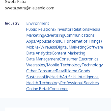
Sweta Patra
sweta.patra@nielseniq.com
Environment
Industry:
Public Relations/Investor Relations
Media
Marketing
Advertising
Communications
Apps/Applications
IOT (Internet of Things)
Mobile/Wireless
Digital Marketing
Software
Data Analytics
Content Marketing
Data Management
Consumer Electronics
Wearables/Mobile Technology
Technology
Other Consumer
Retail
Home Goods
Sustainability
Health
Artificial Intelligence
Health Technology
Professional Services
Online Retail
Consumer