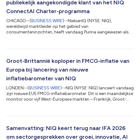
publiekelijk aangekondigde klant van het NIQ
ConnectAI Charter-programma
CHICAGO--(
BUSINESS WIRE
)--NielsenIQ (NYSE: NIQ),
wereldwijd marktleider op het gebied van
consumenteninzichten, heeft vandaag Purina aangewezen als
de eerste klant die publiekelijk wordt aangekondigd binnen het
ConnectAI Charter-programma. Deze aankondiging volgt op
de lancering van het programma door NIQ in samenwerking
met vijf wereldwijde organisaties uit de sectoren persoonlijke
verzorging, huisdierverzorging, beauty en dranken; naarmate de
Groot-Brittannië koploper in FMCG-inflatie van
samenwerking vordert, worden meer aankondigingen v...
Europa bij lancering van nieuwe
inflatiebarometer van NIQ
LONDEN--(
BUSINESS WIRE
)--NIQ (NYSE: NIQ) lanceert vandaag
zijn nieuwe EU5 FMCG-inflatiebarometer. Dit is een maandelijkse
monitor voor vijf West-Europese markten – Frankrijk, Groot-
Brittannië, Duitsland, Italië en Spanje – die bedoeld is om
retailers, fabrikanten en de media inzicht te geven in de
inflatieontwikkeling op de grootste Europese markten voor
dagelijkse boodschappen en de reactie van consumenten
daarop. Uit de eerste editie van de barometer blijkt dat de
Samenvatting: NIQ keert terug naar IFA 2026
inflatie in de Europese FMCG...
om sectorgesprekken over groei, innovatie, AI