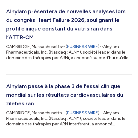
morbidité élevée Alnylam Pharmaceuticals, Inc. (Nasdaq : ALNY),
la société leader dans le domaine des thérapies par ARNi, a
Alnylam présentera de nouvelles analyses lors
annoncé aujourd’hui de nouvelles anal...
du congrès Heart Failure 2026, soulignant le
profil clinique constant du vutrisiran dans
l’ATTR-CM
CAMBRIDGE, Massachusetts--(
BUSINESS WIRE
)--Alnylam
Pharmaceuticals, Inc. (Nasdaq : ALNY), société leader dans le
domaine des thérapies par ARNi, a annoncé aujourd’hui qu’elle
présentera de nouvelles analyses de données concernant le
vutrisiran chez des patients atteints de cardiomyopathie liée à
l’amylose à transthyrétine de type sauvage ou héréditaire
(ATTR-CM) lors du congrès Heart Failure 2026, un congrès
scientifique de la Société européenne de cardiologie qui se
Alnylam passe à la phase 3 de l’essai clinique
tiendra du 9 au 12 mai 2026...
mondial sur les résultats cardiovasculaires du
zilebesiran
CAMBRIDGE, Massachusetts--(
BUSINESS WIRE
)--Alnylam
Pharmaceuticals, Inc. (Nasdaq : ALNY), société leader dans le
domaine des thérapies par ARN interférent, a annoncé
aujourd’hui son intention de lancer un essai clinique de phase 3
sur les résultats cardiovasculaires (CVOT) afin d’évaluer le