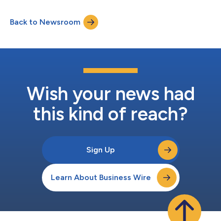
potentiel du zilebesiran à réduire le risque d’événements
cardiovasculaires indésirables majeurs. Cette décision s’appuie
Back to Newsroom
sur les résultats du programme complet de phase 2 KARDIA, y
compris les résultats de...
Wish your news had
this kind of reach?
Sign Up
Learn About Business Wire