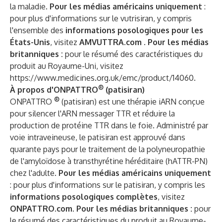
la maladie.
Pour les médias américains uniquement
:
pour plus d'informations sur le vutrisiran, y compris
l'ensemble des
informations posologiques pour les
États-Unis
, visitez
AMVUTTRA.com
. Pour les médias
britanniques :
pour le résumé des caractéristiques du
produit au Royaume-Uni, visitez
https://www.medicines.org.uk/emc/product/14060
.
®
À propos d'ONPATTRO
(patisiran)
®
ONPATTRO
(patisiran) est une thérapie iARN conçue
pour silencer l'ARN messager TTR et réduire la
production de protéine TTR dans le foie. Administré par
voie intraveineuse, le patisiran est approuvé dans
quarante pays pour le traitement de la polyneuropathie
de l'amyloïdose à transthyrétine héréditaire (hATTR-PN)
chez l'adulte.
Pour
les médias américains uniquement
: pour plus d'informations sur le patisiran, y compris les
informations posologiques complètes
, visitez
ONPATTRO.com
.
Pour
les médias britanniques :
pour
le résumé des caractéristiques du produit au Royaume-