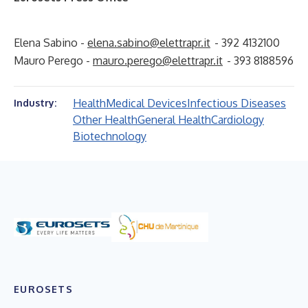
Elena Sabino -
elena.sabino@elettrapr.it
- 392 4132100
Mauro Perego -
mauro.perego@elettrapr.it
- 393 8188596
Health
Medical Devices
Infectious Diseases
Industry:
Other Health
General Health
Cardiology
Biotechnology
EUROSETS