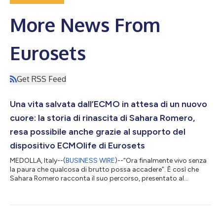
More News From
Eurosets
Get RSS Feed
Una vita salvata dall’ECMO in attesa di un nuovo
cuore: la storia di rinascita di Sahara Romero,
resa possibile anche grazie al supporto del
dispositivo ECMOlife di Eurosets
MEDOLLA, Italy--(
BUSINESS WIRE
)--“Ora finalmente vivo senza
la paura che qualcosa di brutto possa accadere”. È così che
Sahara Romero racconta il suo percorso, presentato al
Congresso EuroELSO di Dublino (6–8 maggio), dedicato alle
terapie extracorporee salvavita. La sua è una storia di rinascita,
in cui competenze cliniche e tecnologie avanzate di supporto
vitale si sono intrecciate, cambiando radicalmente il suo