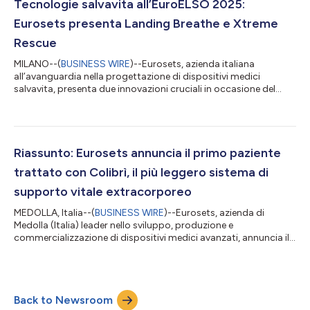
destino. Sahara convive con una cardiopatia dalla
Tecnologie salvavita all’EuroELSO 2025:
preadolescenza. I primi segnali...
Eurosets presenta Landing Breathe e Xtreme
Rescue
MILANO--(
BUSINESS WIRE
)--Eurosets, azienda italiana
all’avanguardia nella progettazione di dispositivi medici
salvavita, presenta due innovazioni cruciali in occasione del
congresso EuroELSO 2025: Landing Breathe e Xtreme Rescue.
Landing Breathe è un capnometro di nuova generazione,
pensato per monitorare in modo completo sia il polmone
meccanico ossigenatore che quello nativo durante i
trattamenti ECMO (ossigenazione extracorporea a membrana).
Riassunto: Eurosets annuncia il primo paziente
Il dispositivo si integra con Landing Advance, già...
trattato con Colibrì, il più leggero sistema di
supporto vitale extracorporeo
MEDOLLA, Italia--(
BUSINESS WIRE
)--Eurosets, azienda di
Medolla (Italia) leader nello sviluppo, produzione e
commercializzazione di dispositivi medici avanzati, annuncia il
primo paziente trattato con Colibrì, il sistema di supporto
vitale extracorporeo (ECLS) più leggero disponibile sul
mercato. Colibrì ha ricevuto il marchio CE nell'ottobre 2022 e
completa ed espande il portafoglio ECLS di Eurosets con
Back to Newsroom
l'obiettivo di fornire un supporto temporaneo ai pazienti affetti