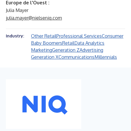
Europe de l'Ouest :
Julia Mayer
julia.mayer@nielseniq.com
Other Retail
Professional Services
Consumer
Industry:
Baby Boomers
Retail
Data Analytics
Marketing
Generation Z
Advertising
Generation X
Communications
Millennials