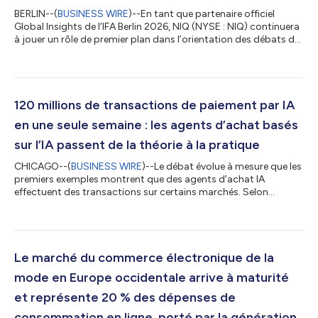
BERLIN--(
BUSINESS WIRE
)--En tant que partenaire officiel
Global Insights de l’IFA Berlin 2026, NIQ (NYSE : NIQ) continuera
à jouer un rôle de premier plan dans l’orientation des débats du
secteur, en combinant données, intelligence artificielle et
expertise humaine pour mettre en lumière les forces qui
redéfinissent la croissance, l’innovation et le comportement des
consommateurs. Grâce à des discours d’ouverture prononcés
par des dirigeants, des tables rondes, des informations
120 millions de transactions de paiement par IA
exclusives sur l...
en une seule semaine : les agents d’achat basés
sur l’IA passent de la théorie à la pratique
CHICAGO--(
BUSINESS WIRE
)--Le débat évolue à mesure que les
premiers exemples montrent que des agents d’achat IA
effectuent des transactions sur certains marchés. Selon
NielsenIQ (NYSE : NIQ), une société leader dans le domaine de
l’intelligence consommateur, son rapport mondial intitulé The
Commerce Revolution: Where East Meets West souligne que le
commerce agentique passe du stade expérimental à celui d’une
infrastructure quotidienne. Selon Ant Group, Alipay AI Pay a
Le marché du commerce électronique de la
traité plus de 120 million...
mode en Europe occidentale arrive à maturité
et représente 20 % des dépenses de
consommation en ligne, porté par la génération