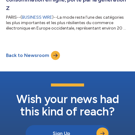
Z
PARIS--(
BUSINESS WIRE
)--La mode reste l’une des catégories
les plus importantes et les plus résilientes du commerce
électronique en Europe occidentale, représentant environ 20 %
des dépenses de consommation en ligne sur les principaux
marchés, selon le dernier rapport de NIQ (NYSE : NIQ), intitulé
Decoding the Fashion E-commerce European Market in 2026 .
Cette étude analyse le comportement de plus de 2 millions
Back to Newsroom
d’acheteurs en ligne dans 10 pays européens, offrant ainsi l’un
des aperçus les plus...
Wish your news had
this kind of reach?
Sign Up