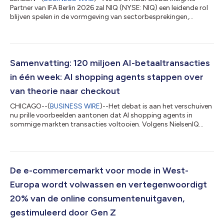
Partner van IFA Berlin 2026 zal NIQ (NYSE: NIQ) een leidende rol
blijven spelen in de vormgeving van sectorbesprekingen,
waarbij data, informatie aangestuurd door AI en menselijk
inzicht worden samengebracht om de krachten te belichten die
groei, innovatie en consumentengedrag hervormen. Aan de
hand van toespraken van executives, panelbesprekingen,
exclusieve marktinformatie en strategische klantengagementen
Samenvatting: 120 miljoen AI-betaaltransacties
(waaronder deelname aan de IF...
in één week: AI shopping agents stappen over
van theorie naar checkout
CHICAGO--(
BUSINESS WIRE
)--Het debat is aan het verschuiven
nu prille voorbeelden aantonen dat AI shopping agents in
sommige markten transacties voltooien. Volgens NielsenIQ
(NYSE: NIQ), een toonaangevend bedrijf gespecialiseerd in
consumenteninformatie, wijst zijn wereldwijde report The
Commerce Revolution: Where East Meets West op agentic
commerce die de overgang maakt van experimenteren naar
dagelijkse infrastructuur. Volgens Ant Group verwerkte Alipay AI
De e-commercemarkt voor mode in West-
Pay meer dan 120 miljoen transacties...
Europa wordt volwassen en vertegenwoordigt
20% van de online consumentenuitgaven,
gestimuleerd door Gen Z