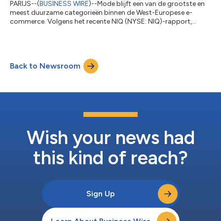
PARIJS--(
BUSINESS WIRE
)--Mode blijft een van de grootste en
meest duurzame categorieën binnen de West-Europese e-
commerce. Volgens het recente NIQ (NYSE: NIQ)-rapport,
Decoding the Fashion E-commerce European Market in 2026
(Inzicht in de Europese e-commercemarkt voor mode in 2026),
maakt mode ongeveer 20% van de online
consumentenuitgaven in de belangrijkste markten uit. In het
Back to Newsroom
onderzoek wordt het gedrag van meer dan 2 miljoen online
shoppers in 10 Europese landen geanalyseerd. Het biedt een v...
Wish your news had
this kind of reach?
Sign Up