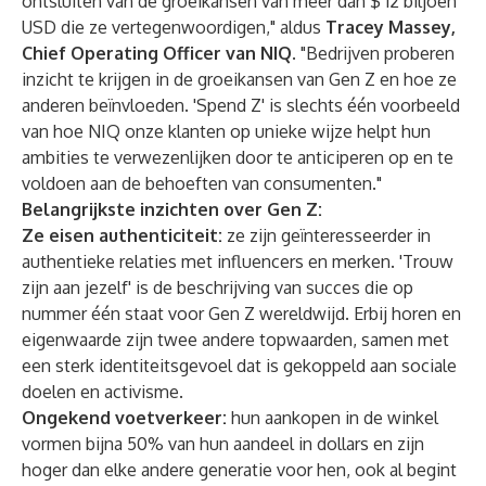
ontsluiten van de groeikansen van meer dan $ 12 biljoen
USD die ze vertegenwoordigen," aldus
Tracey Massey,
Chief Operating Officer van NIQ
. "Bedrijven proberen
inzicht te krijgen in de groeikansen van Gen Z en hoe ze
anderen beïnvloeden. 'Spend Z' is slechts één voorbeeld
van hoe NIQ onze klanten op unieke wijze helpt hun
ambities te verwezenlijken door te anticiperen op en te
voldoen aan de behoeften van consumenten."
Belangrijkste inzichten over Gen Z:
Ze eisen authenticiteit:
ze zijn geïnteresseerder in
authentieke relaties met influencers en merken. 'Trouw
zijn aan jezelf' is de beschrijving van succes die op
nummer één staat voor Gen Z wereldwijd. Erbij horen en
eigenwaarde zijn twee andere topwaarden, samen met
een sterk identiteitsgevoel dat is gekoppeld aan sociale
doelen en activisme.
Ongekend voetverkeer:
hun aankopen in de winkel
vormen bijna 50% van hun aandeel in dollars en zijn
hoger dan elke andere generatie voor hen, ook al begint