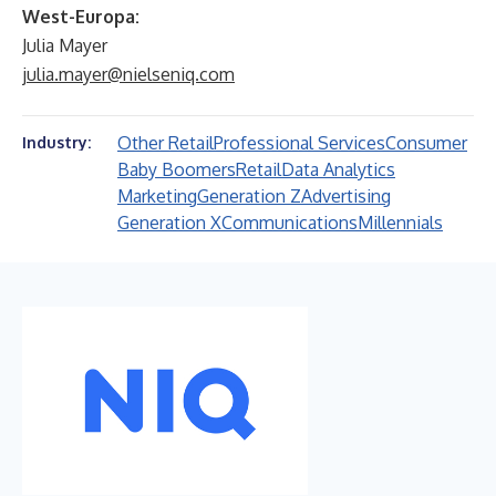
West-Europa:
Julia Mayer
julia.mayer@nielseniq.com
Other Retail
Professional Services
Consumer
Industry:
Baby Boomers
Retail
Data Analytics
Marketing
Generation Z
Advertising
Generation X
Communications
Millennials