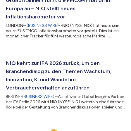
Großbritannien führt die FMCG-Inflation in
veröffentlicht werden. Im Rahmen von ConnectAI arbeiten...
Europa an – NIQ stellt neues
Inflationsbarometer vor
LONDON--(
BUSINESS WIRE
)--NIQ (NYSE: NIQ) hat heute sein
neues EU5 FMCG-Inflationsbarometer vorgestellt. Dies ist ein
monatlicher Tracker für fünf westeuropäische Märkte –
Frankreich, Großbritannien, Deutschland, Italien und Spanien. Er
soll Einzelhändlern, Herstellern und den Medien dabei helfen, zu
verstehen, wie sich die Inflation auf den größten
Lebensmittelmärkten Europas entwickelt und wie die
Verbraucher darauf reagieren. Die erste Ausgabe des
NIQ kehrt zur IFA 2026 zurück, um den
Barometers zeigt, dass die Inflation im europ...
Branchendialog zu den Themen Wachstum,
Innovation, KI und Wandel im
Verbraucherverhalten anzuführen
BERLIN--(
BUSINESS WIRE
)--Als offizieller Global Insights Partner
der IFA Berlin 2026 wird NIQ (NYSE: NIQ) weiterhin eine führende
Rolle bei der Gestaltung von Branchendiskussionen spielen und
Daten, KI-gestützte Erkenntnisse sowie menschliche Einsichten
zusammenführen, um die Kräfte zu beleuchten, die Wachstum,
Innovation und Verbraucherverhalten neu gestalten. Durch
Keynotes von Führungskräften, Podiumsdiskussionen, exklusive