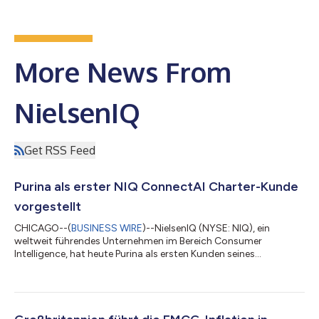
More News From
NielsenIQ
Get RSS Feed
Purina als erster NIQ ConnectAI Charter-Kunde
vorgestellt
CHICAGO--(
BUSINESS WIRE
)--NielsenIQ (NYSE: NIQ), ein
weltweit führendes Unternehmen im Bereich Consumer
Intelligence, hat heute Purina als ersten Kunden seines
ConnectAI Charter-Programms öffentlich vorgestellt. NIQ hat
das Programm gemeinsam mit fünf weltweit tätigen
Unternehmen aus den Bereichen Körperpflege, Tierpflege,
Kosmetik und Getränke gestartet. Mit dem Fortschreiten der
Projekte sollen weitere Kunden vorgestellt und Fallstudien