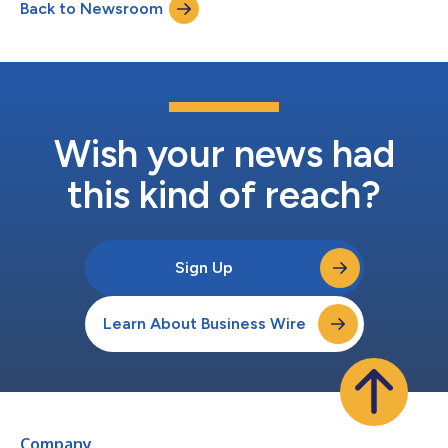
Back to Newsroom
Marktinformationen und strategische Kundenkontakte
(einschließlich d...
Wish your news had
this kind of reach?
Sign Up
Learn About Business Wire
Company