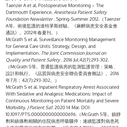
Taenzer A et al. Postoperative Monitoring – The
Dartmouth Experience.
Anesthesia Patient Safety
Foundation Newsletter
. Spring-Summer 2012.（Taenzer
A等。術後監護的達特茅斯經驗。《麻醉病患安全基金會
通訊》。2012年春夏刊。）
McGrath S et al. Surveillance Monitoring Management
for General Care Units: Strategy, Design, and
Implementation.
The Joint Commission Journal on
Quality and Patient Safety
. 2016 Jul;42(7):293-302.
（McGrath S等。普通監護病房的監測監護管理：策略、
設計和執行。《品質與病患安全聯合委員會雜誌》。2016
年7月；42(7):293-302。）
McGrath S et al. Inpatient Respiratory Arrest Associated
With Sedative and Analgesic Medications: Impact of
Continuous Monitoring on Patient Mortality and Severe
Morbidity.
J Patient Saf.
2020 14 Mar. DOI:
10.1097/PTS.0000000000000696.（McGrath S等。鎮靜
劑和鎮痛劑相關的住院病患呼吸驟停：連續監護對病患死