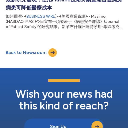
明，在醫院環境中展開技術嚴謹的準確性研究具有可行性——研
病患可降低醫療成本
究中，團隊將臨床判斷下透過侵入性方式取得的動脈血氧飽和度
(SaO2)值與時間同步的脈搏血氧飽和度(SpO2)值進行了對比。這
加州爾灣--(
BUSINESS WIRE
)--(美國商業資訊)-- Masimo
種獨特設計使得SaO2與SpO2的準確性對比可在臨床需要的時間
(NASDAQ: MASI)今日宣布一項發表于《病患安全雜誌》(Journal
點進行：無論是傳統測量時，還是病患病情自發變化需抽血檢測
of Patient Safety)的研究結果。新罕布什爾州達特茅斯-希區考克
時，均由治療團隊根據既定流程啟動——從定義上來說，這些時
醫學中心的George Blike博士及其團隊證實，使用Masimo技術持
間點都是評估脈搏血氧儀在真實世界使用中準確性的關鍵環節，必
續監測普通病房病患可顯著節省成本。1 在既往研究中，使用
須納入嚴格評估。 MUSC團隊的研究一旦完成...
Masimo SET®和Patient SafetyNet™持續監測病患的臨床獲益已
被證實，包括降低死亡率、改善復甦效果，以及透過早期發現和介
Back to Newsroom
入預防病情惡化，從而減少快速反應團隊調動和轉至高危照護單元
的次數。2-5如今，在這項涵蓋3.5年資料及近3.2萬名病患的全新
回顧性分析中，達特茅斯-希區考克研究團隊發現，持續病患監測
系統透過避免醫療照護升級所帶來的財務影響，同時考量實施系統
的成本，實現了淨營運利潤率(OM)的提升，因此具有成本效益。
每次避免搶救事件對每位病患的營運利潤率產生約5500美元的正
向影響，每次避免轉院事件則約為10,700美元。達特茅斯-希區考
克醫學中心計算得出，配備Masimo監測裝置的200張普通病房...
Wish your news had
this kind of reach?
Sign Up