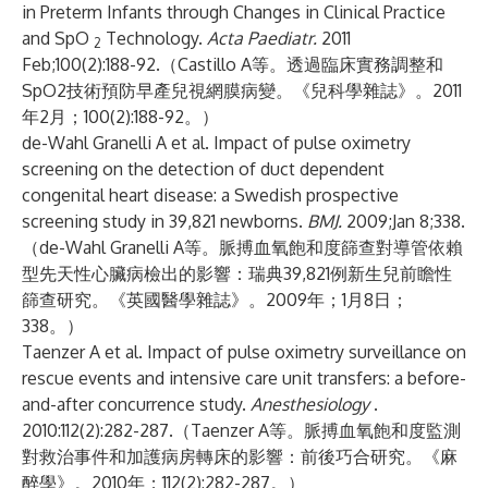
in Preterm Infants through Changes in Clinical Practice
and SpO
Technology.
Acta Paediatr.
2011
2
Feb;100(2):188-92.（Castillo A等。透過臨床實務調整和
SpO2技術預防早產兒視網膜病變。《兒科學雜誌》。2011
年2月；100(2):188-92。）
de-Wahl Granelli A et al. Impact of pulse oximetry
screening on the detection of duct dependent
congenital heart disease: a Swedish prospective
screening study in 39,821 newborns.
BMJ.
2009;Jan 8;338.
（de-Wahl Granelli A等。脈搏血氧飽和度篩查對導管依賴
型先天性心臟病檢出的影響：瑞典39,821例新生兒前瞻性
篩查研究。《英國醫學雜誌》。2009年；1月8日；
338。）
Taenzer A et al. Impact of pulse oximetry surveillance on
rescue events and intensive care unit transfers: a before-
and-after concurrence study.
Anesthesiology
.
2010:112(2):282-287.（Taenzer A等。脈搏血氧飽和度監測
對救治事件和加護病房轉床的影響：前後巧合研究。《麻
醉學》。2010年；112(2):282-287。）