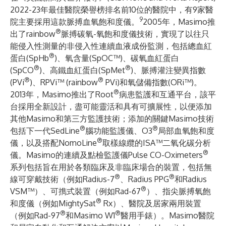
2022-23年最佳醫院榮譽榜排名前10位的醫院中，有9家醫
9
院主要採用這款脈搏血氧飽和度儀。
2005年，Masimo推
®
出了rainbow
脈搏碳氧-氧飽和度儀技術，實現了以往只
能侵入性測量的非侵入性連續血液成份監測，包括總血紅
®
蛋白(SpHb
)、氧含量(SpOC™)、碳氧血紅蛋白
®
®
(SpCO
)、高鐵血紅蛋白(SpMet
)、脈搏灌注變異指數
®
®
(PVi
)、RPVi™ (rainbow
PVi)和氧儲備指數(ORi™)。
®
2013年，Masimo推出了Root
病患監護和互通平台，該平
台採用全新設計，盡可能靈活和具有可擴展性，以便添加
其他Masimo和第三方監護技術；添加的關鍵Masimo技術
®
®
包括下一代SedLine
腦功能監護儀、O3
局部血氧飽和度
®
儀，以及搭配NomoLine
取樣線纜的ISA™二氧化碳分析
®
儀。Masimo的連續及點檢監護儀Pulse CO-Oximeters
系列包括旨在用於各類臨床及非臨床場合的裝置，包括無
®
®
線可穿戴技術（例如Radius-7
、Radius PPG
和Radius
®
VSM™）、可擕式裝置（例如Rad-67
）、指尖脈搏氧飽
®
和度儀（例如MightySat
Rx）、醫院及居家兩用裝置
®
®
（例如Rad-97
和Masimo W1
醫用手錶）。Masimo醫院