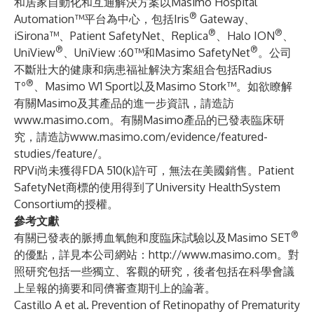
和居家自動化和互通解決方案以Masimo Hospital
®
Automation™平台為中心，包括Iris
Gateway、
®
®
iSirona™、Patient SafetyNet、Replica
、Halo ION
、
®
®
UniView
、UniView :60™和Masimo SafetyNet
。公司
不斷壯大的健康和病患福祉解決方案組合包括Radius
®
Tº
、Masimo W1 Sport以及Masimo Stork™。如欲瞭解
有關Masimo及其產品的進一步資訊，請造訪
www.masimo.com
。有關Masimo產品的已發表臨床研
究，請造訪
www.masimo.com/evidence/featured-
studies/feature/
。
RPVi尚未獲得FDA 510(k)許可，無法在美國銷售。Patient
SafetyNet商標的使用得到了University HealthSystem
Consortium的授權。
參考文獻
®
有關已發表的脈搏血氧飽和度臨床試驗以及Masimo SET
的優點，詳見本公司網站：
http://www.masimo.com
。對
照研究包括一些獨立、客觀的研究，後者包括在科學會議
上呈報的摘要和同儕審查期刊上的論著。
Castillo A et al. Prevention of Retinopathy of Prematurity