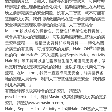
個預測演算法，它融入了臨床專家的學習成果，可同時即
時辨識多個生理參數的惡化模式，協助臨床醫生在為時已
晚之前辨識病患的安全問題。沒有人工智慧，就不可能有
這類解決方案。我們很驕傲能夠站在這一前景廣闊的病患
安全和病患護理改善領域的最尖端。人工智慧結合
Masimo賴以成名的獨創性、完整性和專業性進行實施，
就會具有強大的預測能力，可以協助臨床醫生將強大的病
患資料流程——包括歷史資料和即時資料——轉化為關
®
於病患的有意義、可指導實務的見解。Halo ION
和新推
出的Opioid Halo™（不久還將推出Sepsis Halo、Activity
Halo等）等工具可以協助臨床醫生優先考慮病患需求，做
出更明智的決定和更高效的診斷，並以多種方式簡化工作
流程。在Masimo，我們一直宣導病患安全，能與世界各
地的護理人員合作，利用人工智慧促進病患安全，我們感
到尤為高興。」
有關全球部長級高峰會的更多資訊，請造訪
psschile.minsal.cl
。有關Masimo及其創新解決方案的更多
資訊，請造訪
www.masimo.com
。
Halo、Sepsis Halo、Activity Halo和Halo ION基於人工智