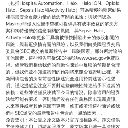
（包括Hospital Automation、Halo、Halo ION、Opioid
Halo、Sepsis Halo和Activity Halo）可為積極的臨床結果
和病患安全貢獻力量的信念有關的風險；與我們認為
Masimo非侵入性醫學突破可提供具有成本效益的解決方
案和獨特優勢的信念有關的風險；與Sepsis Halo、
Activity Halo等更多工具將被很快開發出來的假設相關的
風險；與新冠疫情有關的風險；以及我們向美國證券交易
委員會(SEC)遞交的最新報告中「風險因素」部分所討論的
其他因素，這些報告可從SEC的網站
www.sec.gov
免費取
得。儘管我們相信我們的前瞻性陳述中反映的預期是合理
的，但我們並不知道我們的預期將來能否被證明正確。本
新聞稿包含的所有前瞻性陳述完全適用於前述警示性聲
明。謹此提醒您注意不要對這些前瞻性陳述給予不適當的
依賴，這些陳述僅反映截至今日的情況。除非適用的證券
法律可能有要求，否則我們沒有任何義務因出現新資訊、
未來事件或者其他原因而更新、修正或澄清這些陳述或我
們向SEC遞交的最新報告中包含的「風險因素」。
免責聲明：本公告之原文版本乃官方授權版本。譯文僅供
方便瞭解之用，煩請參照原文，原文版本乃唯一具法律效