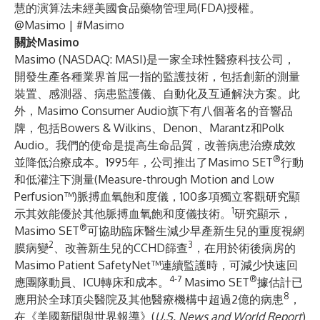
慧的演算法未經美國食品藥物管理局(FDA)授權。
@Masimo
| #Masimo
關於Masimo
Masimo (NASDAQ: MASI)是一家全球性醫療科技公司，
開發生產各種業界首屈一指的監護技術，包括創新的測量
裝置、感測器、病患監護儀、自動化及互通解決方案。此
外，Masimo Consumer Audio旗下有八個著名的音響品
牌，包括Bowers & Wilkins、Denon、Marantz和Polk
Audio。我們的使命是提高生命品質，改善病患治療成效
®
並降低治療成本。1995年，公司推出了Masimo SET
行動
和低灌注下測量(Measure-through Motion and Low
Perfusion™)脈搏血氧飽和度儀，100多項獨立客觀研究顯
1
示其效能優於其他脈搏血氧飽和度儀技術。
研究顯示，
®
Masimo SET
可協助臨床醫生減少早產新生兒的重度視網
2
3
膜病變
、改善新生兒的CCHD篩查
，在用於術後病房的
Masimo Patient SafetyNet™連續監護時，可減少快速回
4-7
®
應團隊動員、ICU轉床和成本。
Masimo SET
據估計已
8
應用於全球頂尖醫院及其他醫療機構中超過2億的病患
，
在《美國新聞與世界報導》(
U.S. News and World Report
)