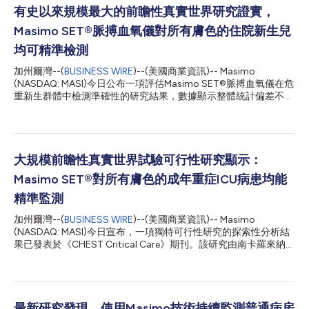
有史以來規模最大的前瞻性真實世界研究證實，
Masimo SET®脈搏血氧儀對所有膚色的住院新生兒
均可精準檢測
加州爾灣--(
BUSINESS WIRE
)--(美國商業資訊)-- Masimo
(NASDAQ: MASI)今日公布一項評估Masimo SET®脈搏血氧儀在危
重新生群體中檢測準確性的研究結果，數據顯示整體統計偏差不足
1%。重要的是，不存在與皮膚色素相關的臨床顯著差異，黑人及
西班牙裔病患中未發生隱匿性低氧血症事件，全體樣本中僅1例白
人病患出現該情況。新生兒脈搏血氧儀準確性和皮膚色素差異
(NeoPODS)研究的成果由主要作者Heather Siefkes博士代表加州
大學戴維斯分校和密西西比大學傑克森分校的研究團隊，於美國東
大規模前瞻性真實世界試驗可行性研究顯示：
部時間4月27日（週一） 上午10點在麻薩諸塞州波士頓舉行的兒
Masimo SET®對所有膚色的成年重症ICU病患均能
科學術學會(Pediatric Academic Society)大會上現場發表，並線
上發表於《兒科雜誌》(Journal of Pediatrics)。研究作者指出，
精準監測
「我們未發現與膚色相關的臨床顯著差異，說明該裝置在此類臨床
加州爾灣--(
BUSINESS WIRE
)--(美國商業資訊)-- Masimo
場景中可提供公平一致的監測表現。」1 這項由美國國立衛生研究
(NASDAQ: MASI)今日宣布，一項獨特可行性研究的探索性分析結
院(NIH)資助的專項研究僅針對體質脆弱和病情危重的新生兒病患
果已發表於《CHEST Critical Care》期刊。該研究由南卡羅來納醫
群體展開Masimo SET®效果評估，這些令人鼓舞的研究成果...
科大學(MUSC)的Andrew Goodwin博士及其團隊進行，結果顯
示，Masimo SET®脈搏血氧儀對所有膚色的成年重症病患（包括
需使用血管加壓藥的低灌注病患）均能實現精準監測，且未報告任
何隱匿性低氧血症事件。1 此類準確性研究通常在受控實驗室環境
中對健康受試者展開，或採用住院病患的回顧性資料。作者首次證
最新研究發現，使用Masimo技術持續監測普通病房