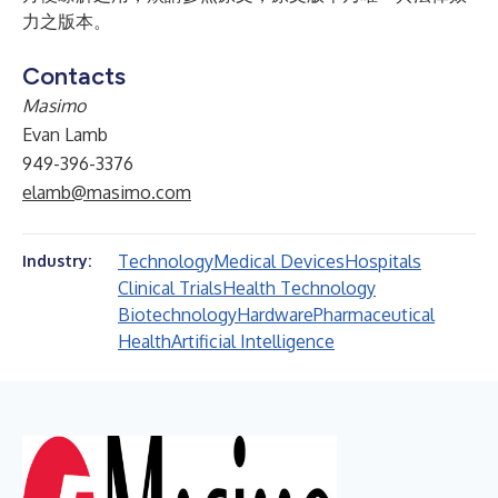
力之版本。
Contacts
Masimo
Evan Lamb
949-396-3376
elamb@masimo.com
Technology
Medical Devices
Hospitals
Industry:
Clinical Trials
Health Technology
Biotechnology
Hardware
Pharmaceutical
Health
Artificial Intelligence