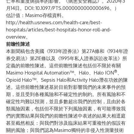
亡率和重度病損率的影響。《病患安全雜誌》。2020年3
月14日。DOI: 10.1097/PTS.0000000000000696。）
估計值：Masimo存檔資料。
http://health.usnews.com/health-care/best-
hospitals/articles/best-hospitals-honor-roll-and-
overview
。
前瞻性陳述
本新聞稿包含美國《1933年證券法》第27A條和《1934年證
券交易法》第21E條以及《1995年私人證券訴訟改革法》所
定義的前瞻性陳述。這些前瞻性陳述包括但不限於有關
®
Masimo Hospital Automation™、Halo、Halo ION
、
Opioid Halo™、Sepsis Halo和Activity Halo潛在功效的陳
述。這些前瞻性陳述基於目前對影響我們的未來事件的預
期，並且受到各種風險和不確定性的制約。所有風險和不
確定性均難以預測，並且多數超出我們的控制，且由於各
類風險因素，包括但不限於下列風險因素，有可能導致我
們的實際結果與我們的前瞻性陳述中表述的結果大相逕庭
甚至截然相反：與我們對涉及臨床結果可重複性的假設有
關的風險；與我們認為Masimo獨特的非侵入性測量技術