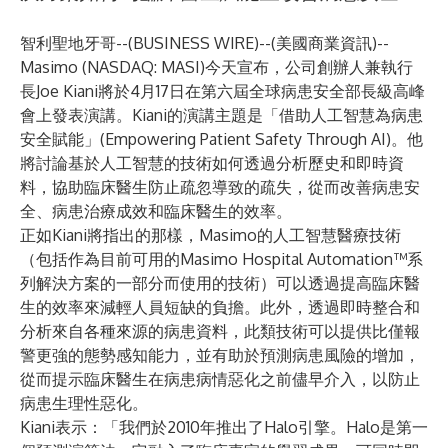
智利聖地牙哥--(
BUSINESS WIRE
)--
(美國商業資訊)--
Masimo
(NASDAQ: MASI)今天宣布，公司創辦人兼執行
長Joe Kiani將於4月17日在第六屆全球病患安全部長級高峰
會上發表演講。Kiani的演講主題是「借助人工智慧為病患
安全賦能」(Empowering Patient Safety Through AI)。他
將討論基於人工智慧的技術如何透過分析歷史和即時資
料，協助臨床醫生防止疏忽導致的疏失，從而改善病患安
全、病患治療成效和臨床醫生的效率。
正如Kiani將指出的那樣，Masimo的人工智慧醫療技術
（包括作為目前可用的Masimo Hospital Automation™系
列解決方案的一部分而使用的技術）可以透過提高臨床醫
生的效率來減輕人員短缺的負擔。此外，透過即時整合和
分析來自各種來源的病患資料，此類技術可以提供比僅報
警更強的態勢感知能力，並有助於預測病患風險的增加，
從而提示臨床醫生在病患病情惡化之前儘早介入，以防止
病患生理性惡化。
Kiani表示：「我們於2010年推出了Halo引擎。Halo是第一