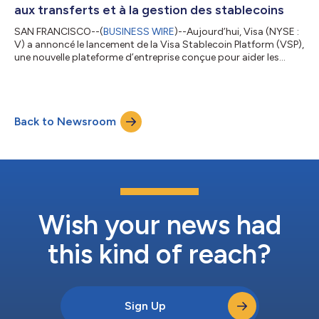
Canada, au Mexique et aux États-...
aux transferts et à la gestion des stablecoins
SAN FRANCISCO--(
BUSINESS WIRE
)--Aujourd’hui, Visa (NYSE :
V) a annoncé le lancement de la Visa Stablecoin Platform (VSP),
une nouvelle plateforme d’entreprise conçue pour aider les
institutions financières, les fintechs et les acteurs natifs du
secteur des cryptomonnaies à accéder à des fonctionnalités
liées aux stablecoins via un environnement unique géré par Visa.
S’inscrivant dans la stratégie globale de Visa en matière de
Back to Newsroom
cryptomonnaies, la VSP offre aux institutions financières, aux
fintec...
Wish your news had
this kind of reach?
Sign Up