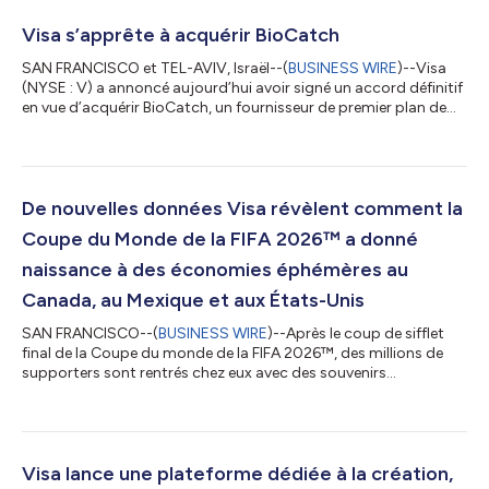
Visa s’apprête à acquérir BioCatch
SAN FRANCISCO et TEL-AVIV, Israël--(
BUSINESS WIRE
)--Visa
(NYSE : V) a annoncé aujourd’hui avoir signé un accord définitif
en vue d’acquérir BioCatch, un fournisseur de premier plan de
solutions de lutte contre la fraude axées sur le comportement
et sur l’analyse de multiples signaux, auprès de fonds gérés par
Permira et d’autres actionnaires, pour un montant de 2,4
milliards USD en espèces. Cette acquisition permettra à Visa de
compléter ses solutions existantes en matière de cybersécurité,
De nouvelles données Visa révèlent comment la
de...
Coupe du Monde de la FIFA 2026™ a donné
naissance à des économies éphémères au
Canada, au Mexique et aux États-Unis
SAN FRANCISCO--(
BUSINESS WIRE
)--Après le coup de sifflet
final de la Coupe du monde de la FIFA 2026™, des millions de
supporters sont rentrés chez eux avec des souvenirs
inoubliables et dans le sillage d’une activité économique qui
s’est étendue à plusieurs pays. Chaque paiement par carte a eu
un impact durable, les dépenses enregistrées tout au long du
tournoi ayant donné un coup de fouet significatif aux
commerçants et aux économies locales des villes hôtes au
Visa lance une plateforme dédiée à la création,