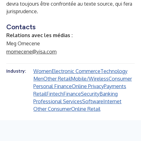
devra toujours être confrontée au texte source, qui fera
jurisprudence.
Contacts
Relations avec les médias :
Meg Omecene
momecene@visa.com
Women
Electronic Commerce
Technology
Industry:
Men
Other Retail
Mobile/Wireless
Consumer
Personal Finance
Online Privacy
Payments
Retail
Fintech
Finance
Security
Banking
Professional Services
Software
Internet
Other Consumer
Online Retail