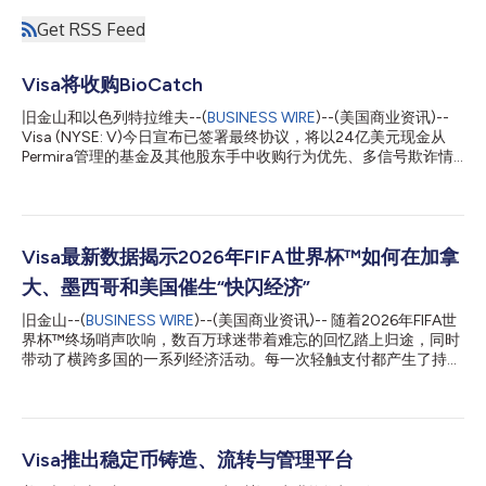
Get RSS Feed
Visa将收购BioCatch
旧金山和以色列特拉维夫--(
BUSINESS WIRE
)--(美国商业资讯)--
Visa (NYSE: V)今日宣布已签署最终协议，将以24亿美元现金从
Permira管理的基金及其他股东手中收购行为优先、多信号欺诈情
报的领先提供商BioCatch。此次收购BioCatch是对Visa现有网
络、欺诈、风险和安全解决方案的补充，预计将帮助客户更好地保
护自身及其客户免受日益严重的账户接管、诈骗、洗钱和申请欺诈
的威胁。 自成立以来，BioCatch开发了基于AI和机器学习的创新
解决方案，通过分析数千种应用、行为、设备和网络信号（如击
Visa最新数据揭示2026年FIFA世界杯™如何在加拿
键、触摸手势和设备握持方式），实时检测欺诈并区分合法用户与
大、墨西哥和美国催生“快闪经济”
欺诈者。BioCatch在全球范围内保护18亿台设备和7.6亿用户，在
21个不同国家为超过350家银行客户提供服务，其中包括全球100
旧金山--(
BUSINESS WIRE
)--(美国商业资讯)-- 随着2026年FIFA世
多家最大的银行。 Visa增值服务总裁Andrew Torre表示：“账户接
界杯™终场哨声吹响，数百万球迷带着难忘的回忆踏上归途，同时
管和诈骗每年给全球经济造成超过1万亿美元的损失，而AI正以前
带动了横跨多国的一系列经济活动。每一次轻触支付都产生了持久
所未有的规模助长这些攻击。BioCatch将帮助我们的客户在欺诈
的影响，赛事期间的消费为加拿大、墨西哥和美国各主办城市的商
侵入支付环节之前将其拦截。此次收购是我们战略的一部分，旨在
户及当地经济带来了显著提振。 Visa最新数据显示，本届赛事推
帮助客户在上游防范...
动了各主办城市跨境消费、国际旅行和数字商业的显著增长。研究
结果表明，大型全球性赛事能够催生“快闪经济”。Visa将其定义为
在重大文化、娱乐和体育赛事期间出现的临时性、高度集中的商业
Visa推出稳定币铸造、流转与管理平台
活动期。 数据显示，球迷们从世界各地赶来追随自己支持的球