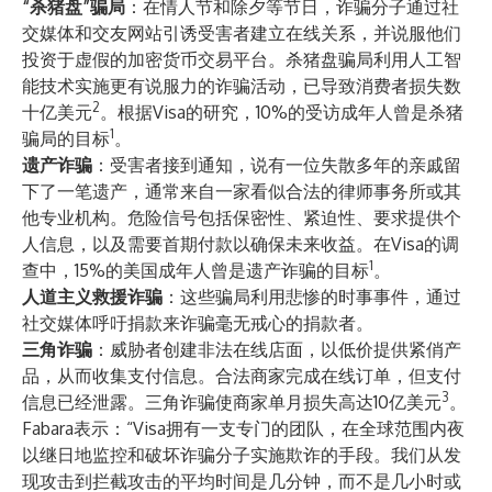
“杀猪盘”骗局
：在情人节和除夕等节日，诈骗分子通过社
交媒体和交友网站引诱受害者建立在线关系，并说服他们
投资于虚假的加密货币交易平台。杀猪盘骗局利用人工智
能技术实施更有说服力的诈骗活动，已导致消费者损失数
2
十亿美元
。根据Visa的研究，10%的受访成年人曾是杀猪
1
骗局的目标
。
遗产诈骗
：受害者接到通知，说有一位失散多年的亲戚留
下了一笔遗产，通常来自一家看似合法的律师事务所或其
他专业机构。危险信号包括保密性、紧迫性、要求提供个
人信息，以及需要首期付款以确保未来收益。在Visa的调
1
查中，15%的美国成年人曾是遗产诈骗的目标
。
人道主义救援诈骗
：这些骗局利用悲惨的时事事件，通过
社交媒体呼吁捐款来诈骗毫无戒心的捐款者。
三角诈骗
：威胁者创建非法在线店面，以低价提供紧俏产
品，从而收集支付信息。合法商家完成在线订单，但支付
3
信息已经泄露。三角诈骗使商家单月损失高达10亿美元
。
Fabara表示：“Visa拥有一支专门的团队，在全球范围内夜
以继日地监控和破坏诈骗分子实施欺诈的手段。我们从发
现攻击到拦截攻击的平均时间是几分钟，而不是几小时或