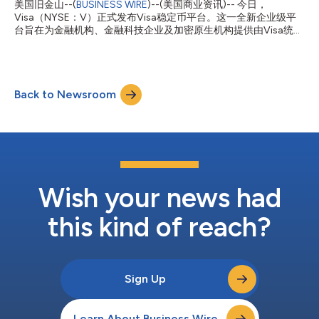
美国旧金山--(
BUSINESS WIRE
)--(美国商业资讯)-- 今日，
队，带动了Visa持卡人在餐饮、交通、娱乐、零售、住宿及其他领
Visa（NYSE：V）正式发布Visa稳定币平台。这一全新企业级平
域的消费激增。从标志性的主办城市到新兴的球迷目的地，本届赛
台旨在为金融机构、金融科技企业及加密原生机构提供由Visa统一
事创造了广泛且持久的经济影响，其辐射范围远超体育场本身。
管理的一体化运营环境，助力其便捷接入稳定币能力。 VSP是Visa
一场“快闪经济”的盛宴 Visa的数据展示了赛事期间经济活动的规
整体加密资产战略的重要组成部分，为金融机构、金融科技企业及
模、范围和节奏[1]： 赛事期间，2026年FIFA世界杯™主办城市的
其他支付服务提供商提供了一套便捷的稳定币接入方案，使其能够
Visa跨境交易量同比增长近20%。 来自哥伦比亚、波多黎各、英
实现稳定币的获取、托管与赎回。平台首阶段支持由Open
国、阿根廷和巴西的球迷在各主办城市的跨境消费水平最高。 圣
Back to Newsroom
Standard近期推出的新型稳定币 Open USD（OUSD）。此外，
克拉...
VSP还推出全新的钱包即服务（Wallet-as-a-Service）解决方案，
提供链上钱包基础设施，并支持Open USD的铸造与销毁功能。
Visa首席产品与战略官Jack Forestell表示：“稳定币正在开启可编
程货币的全新发展阶段，但对大多数机构而言，真正的挑战不在于
理解这一概念，而在于如何将其切实落地运营。Visa稳定币平台为
客户提供了一个统一的平台，使其能够完成稳定币的铸造、流转和
管理，并获得他们对Visa一贯期待的管控机制、安全保障以及全球
Wish your news had
网络覆盖。我们希望借...
this kind of reach?
Sign Up
Learn About Business Wire