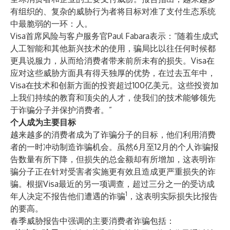
有组织的、复杂的威胁行为者将目标对准了支付生态系统
中最脆弱的一环：人。
Visa首席风险与客户服务官Paul Fabara表示：“随着生成式
人工智能和其他新兴技术的使用，骗局比以往任何时候都
更具说服力，从而给消费者带来前所未有的损失。Visa在
应对这些威胁方面具有得天独厚的优势，在过去五年中，
Visa在技术和创新方面的投资超过100亿美元。这些投资加
上我们持续的教育和顶尖的人才，使我们的技术能够领先
于诈骗分子并保护消费者。”
个人成为主要目标
越来越多的消费者成为了诈骗分子的目标，他们利用消费
者的一时冲动制造诈骗机会。虽然6月至12月的个人诈骗报
告数量有所下降，但损失的总金额却有所增加，这表明诈
骗分子正在针对受害者实施更有效且造成更严重损失的诈
骗。根据Visa最近的另一项调查，超过三分之一的受访成
1
年人决定不报告他们遭遇的诈骗
，这表明实际损失比报告
的要高。
春季威胁报告中强调的主要消费者诈骗包括：