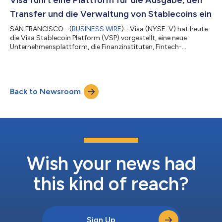
Austragungsstädten in Kanada, Mexiko und den Vereinig...
Transfer und die Verwaltung von Stablecoins ein
SAN FRANCISCO--(
BUSINESS WIRE
)--Visa (NYSE: V) hat heute
die Visa Stablecoin Platform (VSP) vorgestellt, eine neue
Unternehmensplattform, die Finanzinstituten, Fintech-
Unternehmen und Krypto-Native-Unternehmen den Zugang zu
Stablecoin-Funktionen über eine einzige, von Visa verwaltete
Umgebung ermöglichen soll. Aufbauend auf der umfassenden
Kryptostrategie von Visa bietet VSP Finanzinstituten, Fintech-
Back to Newsroom
Unternehmen und anderen Zahlungsanbietern eine einfache
Möglichkeit, auf Stablecoins zuzugreife...
Wish your news had
this kind of reach?
Sign Up