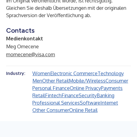
im Original veröffentlicht wurde, ist rechtsgültig.
Gleichen Sie deshalb Übersetzungen mit der originalen
Sprachversion der Veröffentlichung ab.
Contacts
Medienkontakt
Meg Omecene
momecene@visa.com
Women
Electronic Commerce
Technology
Industry:
Men
Other Retail
Mobile/Wireless
Consumer
Personal Finance
Online Privacy
Payments
Retail
Fintech
Finance
Security
Banking
Professional Services
Software
Internet
Other Consumer
Online Retail