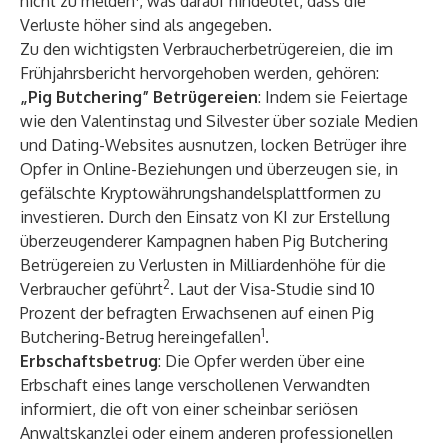
nicht zu melden
, was darauf hindeutet, dass die
Verluste höher sind als angegeben.
Zu den wichtigsten Verbraucherbetrügereien, die im
Frühjahrsbericht hervorgehoben werden, gehören:
„Pig Butchering” Betrügereien
: Indem sie Feiertage
wie den Valentinstag und Silvester über soziale Medien
und Dating-Websites ausnutzen, locken Betrüger ihre
Opfer in Online-Beziehungen und überzeugen sie, in
gefälschte Kryptowährungshandelsplattformen zu
investieren. Durch den Einsatz von KI zur Erstellung
überzeugenderer Kampagnen haben Pig Butchering
Betrügereien zu Verlusten in Milliardenhöhe für die
2
Verbraucher geführt
. Laut der Visa-Studie sind 10
Prozent der befragten Erwachsenen auf einen Pig
1
Butchering-Betrug hereingefallen
.
Erbschaftsbetrug
: Die Opfer werden über eine
Erbschaft eines lange verschollenen Verwandten
informiert, die oft von einer scheinbar seriösen
Anwaltskanzlei oder einem anderen professionellen