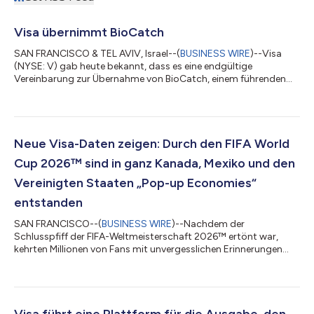
Visa übernimmt BioCatch
SAN FRANCISCO & TEL AVIV, Israel--(
BUSINESS WIRE
)--Visa
(NYSE: V) gab heute bekannt, dass es eine endgültige
Vereinbarung zur Übernahme von BioCatch, einem führenden
Anbieter von „Behavioral-First“-Lösungen zur
Betrugsbekämpfung auf Basis mehrerer Signale, von Fonds
unter der Beratung von Permira und anderen Aktionären für 2,4
Milliarden US-Dollar in bar unterzeichnet hat. Die Übernahme
von BioCatch ergänzt die bestehenden Lösungen von Visa in
Neue Visa-Daten zeigen: Durch den FIFA World
den Bereichen Cybersicherheit, Betrugsbekämpfung, R...
Cup 2026™ sind in ganz Kanada, Mexiko und den
Vereinigten Staaten „Pop-up Economies“
entstanden
SAN FRANCISCO--(
BUSINESS WIRE
)--Nachdem der
Schlusspfiff der FIFA-Weltmeisterschaft 2026™ ertönt war,
kehrten Millionen von Fans mit unvergesslichen Erinnerungen
nach Hause zurück. Sie verursachten eine länderübergreifende
wirtschaftlichen Dynamik. Jede kontaktlose Zahlung hinterließ
einen bleibenden Eindruck. Denn die Ausgaben während des
gesamten Turniers sorgten für einen bedeutenden Aufschwung
für Händler und die lokale Wirtschaft in den
Visa führt eine Plattform für die Ausgabe, den