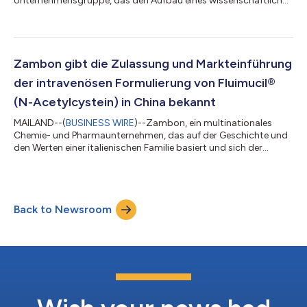
Unternehmensgruppe, das den Aufbau eines wissenschaftlich
fundierten und wirtschaftlich tragfähigen Portfolios innovativer
und patientenorientierter Arzneimittel anstrebt – gab heute
bekannt, dass der erste Teilnehmer mit fortgeschrittener
Parkinson-Krankheit in die europäische Phase-3b-Studie ADIP
(IPX203 bei fortgeschrittener Parkinson-Krankheit)
Zambon gibt die Zulassung und Markteinführung
eingeschlossen wurde. Diese Phase-3-...
der intravenösen Formulierung von Fluimucil®
(N-Acetylcystein) in China bekannt
MAILAND--(
BUSINESS WIRE
)--Zambon, ein multinationales
Chemie- und Pharmaunternehmen, das auf der Geschichte und
den Werten einer italienischen Familie basiert und sich der
Innovation im Bereich der Heilung und Pflege verschrieben hat,
um das Leben von Patienten zu verbessern, gibt die Zulassung
durch die chinesischen Aufsichtsbehörden und die
Markteinführung der intravenösen (IV) Formulierung von
Back to Newsroom
Fluimucil® (N-Acetylcystein) in China bekannt. Dieser
Meilenstein stellt einen bedeutenden Schritt...