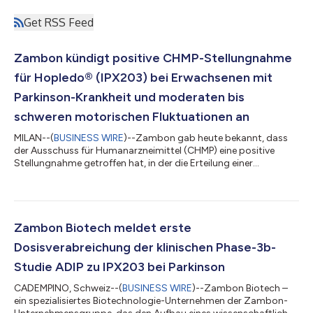
Get RSS Feed
Zambon kündigt positive CHMP-Stellungnahme
für Hopledo® (IPX203) bei Erwachsenen mit
Parkinson-Krankheit und moderaten bis
schweren motorischen Fluktuationen an
MILAN--(
BUSINESS WIRE
)--Zambon gab heute bekannt, dass
der Ausschuss für Humanarzneimittel (CHMP) eine positive
Stellungnahme getroffen hat, in der die Erteilung einer
Marktzulassung durch die Europäische Arzneimittel-Agentur
(EMA) für Hopledo® (Levodopa/Carbidopa mit modifizierter
Freisetzung) empfohlen wird. Das Präparat ist vorgesehen zur
Behandlung erwachsener Patienten mit Parkinson-Krankheit und
moderaten bis schweren motorischen Fluktuationen, die mit
Zambon Biotech meldet erste
oralen Behandlungsregimen auf Basis...
Dosisverabreichung der klinischen Phase-3b-
Studie ADIP zu IPX203 bei Parkinson
CADEMPINO, Schweiz--(
BUSINESS WIRE
)--Zambon Biotech –
ein spezialisiertes Biotechnologie-Unternehmen der Zambon-