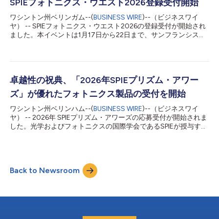
です。1955年の当学会創設以来、SPIE会員1800人以上がフェロ
SPIEフォトニクス・ウエスト2026登録受付開始
ーとなっています。 今年の選出者は、学界、産業界、政府機関
ワシントン州ベリンガム--(
BUSINESS WIRE
)--（ビジネスワイ
における著名なリーダーであり、その多くは光学・フォトニクス
ヤ） -- SPIEフォトニクス・ウエスト2026の登録受付が開始され
分野のコミュニティー支援や、他者への指導において特に高い存
ました。本イベントは1月17日から22日まで、サンフランシスコ
在感を示しています。 「同僚の技術的功績に加えて、SPIEおよび
のモスコーニ・センターで開催されます。光学・フォトニクス分
光学・フォトニクス分野のコミュニティーへの貢献を称えられる
野における世界最大の年次会議・展示会であるフォトニクス・ウ
ことを常に喜ばしく思います」と、SPIEフェロー委員会の委員長
エストは、世界各国から研究者、イノベーター、エンジニア、ビ
でありデンマーク工科大学のピーター・E・アンダーセン博士は
ジネスリーダーが一堂に会し、研究成果の共有や思想的リーダー
述べています。「私も、SPIEフェロー委員会のほかの委員ととも
シップの発揮、イノベーションを促す交流が繰り広げられ、刺激
卓越性の祝典、「2026年SPIEプリズム・アワー
に、新たなフェ...
的な1週間となります。100を超える技術会議と150の特別イベン
ズ」が優れたフォトニクス製品の受付を開始
トが1,200社以上の出展企業と並行して開催され、今年もフォト
ニクスの最先端を紹介する躍動的な1週間が、すべての参加者に
ワシントン州ベリンハム--(
BUSINESS WIRE
)--（ビジネスワイ
魅力あふれる体験を提供します。 SPIEフォトニクス・ウエストで
ヤ） -- 2026年 SPIEプリズム・アワーズの応募受付が開始されま
は、光学とフォトニクスを活用した最新技術や発見を紹介する6
した。光学およびフォトニクスの国際学会であるSPIEが授与する
つの主要応用分野が設けられます。BiOSでは、生体フォトニク
本賞は、光学とフォトニクスで広がる用途全体にわたり、市場に
ス、生体医用光学、診断および治療のためのイメージングに関す
出回っている中で最も革新的な製品を表彰するものです。この年
る最新の研究を取り上げます。LASEはレーザー産業とその多様
に一度の業界イベントはSPIEフォトニクス・ウェストのガラ・イ
な応用に焦点を当て...
ブニング中、1月21日に18回目を記念して祝典を行います。 2026
Back to Newsroom
年のアワード部門領域にはバイオフォトニクス器具、カメラおよ
び画像処理システム、レーザー、光学素材および部品、量子技
術、センサー、試験および保守、XR技術が含まれます。またSPIE
は、現在3年目となった「SPIEカタリスト・アワード」を披露す
る予定です。本賞は職場のアクセスと機会を拡大し、地域社会の
関与と教育を強化し、環境上の進歩を促進するプログラムを行う