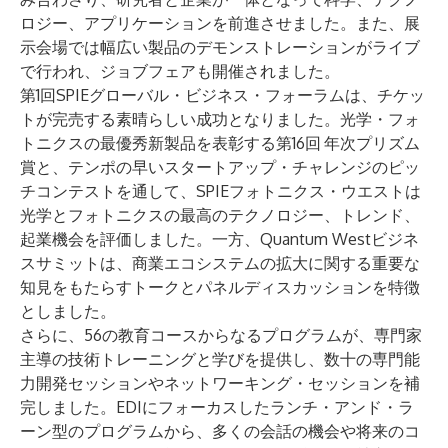
ロジー、アプリケーションを前進させました。また、展
示会場では幅広い製品のデモンストレーションがライブ
で行われ、ジョブフェアも開催されました。
第1回
SPIEグローバル・ビジネス・フォーラム
は、チケッ
トが完売する素晴らしい成功となりました。光学・フォ
トニクスの最優秀新製品を表彰する第16回
年次
プリズム
賞
と、テンポの早い
スタートアップ・チャレンジ
のピッ
チコンテストを通して、SPIEフォトニクス・ウエストは
光学とフォトニクスの最高のテクノロジー、トレンド、
起業機会を評価しました。一方、Quantum Westビジネ
スサミットは、商業エコシステムの拡大に関する重要な
知見をもたらすトークとパネルディスカッションを特徴
としました。
さらに、56の教育コースからなるプログラムが、専門家
主導の技術トレーニングと学びを提供し、数十の専門能
力開発セッションやネットワーキング・セッションを補
完しました。EDIにフォーカスしたランチ・アンド・ラ
ーン型のプログラムから、多くの会話の機会や将来のコ