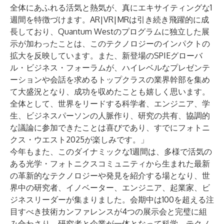
全体にあふれる活気と熱気が、真にエキサイティングな1
週間を特徴づけます。AR|VR|MRは引き続き飛躍的に成
長しており、Quantum Westのプログラムに独立した展
示が加わったことは、このテクノロジーのインパクトの
拡大を反映しています。また、新登場のSPIEグローバ
ル・ビジネス・フォーラムが、ハイレベルなプレゼンテ
ーションや会話を求めるトップクラスの業界幹部を集め
て大盛況となり、成功を収めたことも嬉しく思います。
全体として、世界をリードする科学者、エンジニア、学
生、ビジネスパーソンの人脈作り、研究の共有、協調的
な議論に参加できたことは喜びであり、すでにフォトニ
クス・ウエスト2025が楽しみです。」
今年もまた、このダイナミックな1週間は、多様で活気の
ある光学・フォトニクスコミュニティから生まれた最新
の革新的なテクノロジーや発見を紹介する場となり、世
界中の研究者、イノベーター、エンジニア、起業家、ビ
ジネスリーダーが集まりました。会期中は100を超える注
目すべき技術カンファレンスが4つの展示会と完璧に組
み合わさり、研究者と企業が一体となって科学、テクノ