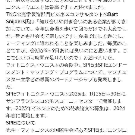
ニクス・ウエストは最高です」と述べました。
TNOの光学製造部門ビジネスコンサルタントの
Bart
Snijders氏
は「知り合いや付き合いのある企業が多く参
加していて、今年は会場を歩いて回るだけでも大変でし
た。皆と再び会えて嬉しいです。会場で忙しく過ごし、
ミーティングに追われることを楽しみました。毎度のこ
とですが、会期が6～9日あれば良いのにと思います。こ
こではいつも時間が足りないので」と述べました。
フォトニクス・ウエストの会期中、SPIEは
SPIEエンドー
スメント・マッチング・プログラム
について、マンチェ
スター大学との最新のパートナーシップも発表しまし
た。
SPIEフォトニクス・ウエスト2025は、1月25日～30日に
サンフランシスコのモスコーニ・センターで開催しま
す。2025年イベントのための発表論文の募集は、2024
年春に開始します。
SPIEについて
光学・フォトニクスの国際学会であるSPIEは、エンジニ