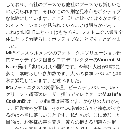
しており、当社のブースでも他社のブースでも新しいも
のが見られます。それがこの特別な見本市をポジティブ
な体験にしています。ここ2、3年に比べてはるかに多く
のイノベーションが見られていることは明らかであり、
これはnLIGHTにとってはもちろん、フォトニクス業界全
体にとって素晴らしくポジティブなことです」と述べま
した。
MKSインスツルメンツのフォトニクスソリューション部
門マーケティング担当シニアディレクターの
Vincent M.
Issier氏
は「素晴らしい1週間です。今年は人出が非常に
多く、素晴らしい参加数です。人々の参加レベルにも非
常に満足しています」と述べました。
IPGフォトニクスの製品管理、ビームデリバリー、UV・
グリーン・超高速レーザー担当ディレクターの
Mustafa
Coskun氏
は「この1週間は最高です。かなりの人出があ
り、同業者やお客様、その他来場者の方々と接点ができ
るのは本当に嬉しいことです。私たちがここに参加した
目的は、お客様の声を聞き、彼らの抱える問題を理解
し、解決を支援する方法を知ることです。今回のフォト