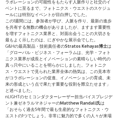
ラボレーションの可能性をもたらす人脈作りと社交のイ
ベントに至るまで、フォトニクス・ウエストのスケジュ
ールには特別なイベントが目白押しでした。
この1週間には、参加者が学び、人脈を作り、最新の進歩
を共有する無数の機会がありましたが、ますます重要性
を増すフォトニクス業界と、対面出会うことの大切さを
最もよく示したのは、にぎやかな展示会でした。
G&Hの最高製品・技術責任者の
Stratos Kehayas博士
は
「グローバル・ビジネス・フォーラムは、光学・フォト
ニクス業界が成長とイノベーションの素晴らしい時代の
真っ只中にいることを明らかにしました。フォトニク
ス・ウエストで見られた業界全体の熱気は、この見本市
がコラボレーションの促進、イノベーションの育成、未
来の形成という点で果たす重要な役割を際立たせます」
と述べました。
nLIGHTのセミコンダクターレーザー担当バイスプレジデ
ント兼ゼネラルマネジャーの
Matthew Randall氏
は
「おそらく過去5年間で最も生産的なフォトニクス・ウ
エストの1つでしょう。非常に魅力的で多くの人々が来場