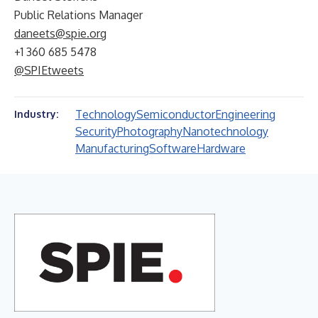
Public Relations Manager
daneets@spie.org
+1 360 685 5478
@SPIEtweets
Technology
Semiconductor
Engineering
Industry:
Security
Photography
Nanotechnology
Manufacturing
Software
Hardware