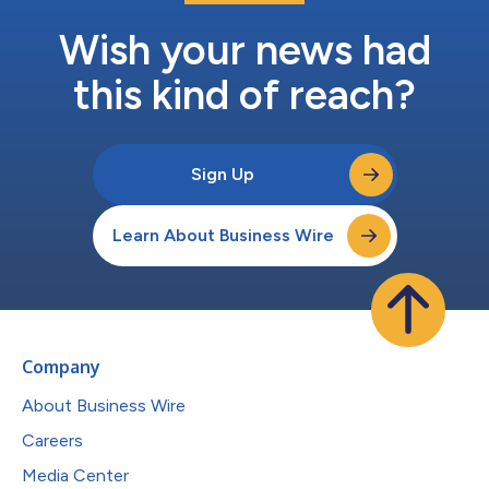
営利企業を表彰します。 「SPIEフォトニクス・ウェストでは毎
年、市販されている中で最も革新的かつ変革的な光学技術とフォ
Wish your news had
トニクス技術をSPIEプリズム・アワーズで表彰しています」と話
すのは...
this kind of reach?
Sign Up
Learn About Business Wire
Company
About Business Wire
Careers
Media Center