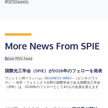
@SPIEtweets
More News From SPIE
Get RSS Feed
国際光工学会（SPIE）が2026年のフェローを発表
ワシントン州ベリンハム--(
BUSINESS WIRE
)--（ビジネスワイ
ヤ） -- 光学・フォトニクス分野の国際学会である国際光工学会
（SPIE）は、2026年のフェローとして40人の会員を迎えます。
彼らは、優れた技術的功績に加え、光学・フォトニクスのコミュ
ニティーおよびSPIEへの多大な貢献が認められたフェロー会員の
一員となります。フェローは、光学、フォトニクス、イメージン
グの学際的分野において重要な科学的・技術的貢献を行った会員