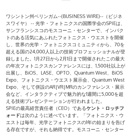
ワシントン州ベリンガム--(
BUSINESS WIRE
)--
（ビジネ
スワイヤ） --
光学・フォトニクスの国際学会のSPIE
は、
サンフランシスコのモスコーニ・センターで、インパク
トのある活気にあふれた
フォトニクス・ウエスト
を開催
し、世界の光学・フォトニクスコミュニティから、70を
超える国の24,000人以上の技術プロフェッショナルが登
録しました。1月27日から2月1日まで開催されたこの最大
の年次フォトニクスカンファレンスには、1,500社以上が
出展し、BiOS、LASE、OPTO、Quantum West、BiOS
Expo、フォトニクス・ウエスト展示会、Quantum West
Expo、そして併設の
AR|VR|MRのカンファレンス・展示
会
など、インタラクティブで魅力的な1週間に5,000を超
える技術プレゼンテーションが行われました。
SPIEの最高経営責任者（CEO）である
ケント・ロッチフ
ォード
は次のように述べています。「フォトニクス・ウ
エストは毎年、光学とフォトニクスの1年の始まりを告げ
る存在ですが、それも納得です。モスコーニ・センター