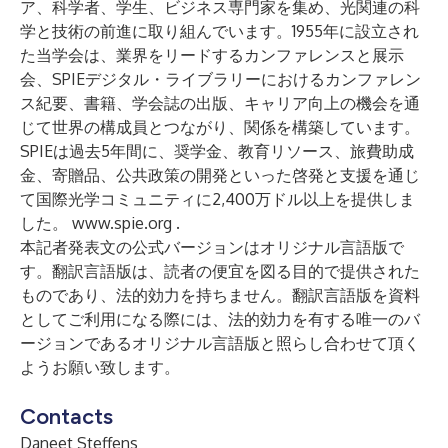
ア、科学者、学生、ビジネス専門家を集め、光関連の科
学と技術の前進に取り組んでいます。1955年に設立され
た当学会は、業界をリードするカンファレンスと展示
会、SPIEデジタル・ライブラリーにおけるカンファレン
ス紀要、書籍、学会誌の出版、キャリア向上の機会を通
じて世界の構成員とつながり、関係を構築しています。
SPIEは過去5年間に、奨学金、教育リソース、旅費助成
金、寄贈品、公共政策の開発といった啓発と支援を通じ
て国際光学コミュニティに2,400万ドル以上を提供しま
した。
www.spie.org
.
本記者発表文の公式バージョンはオリジナル言語版で
す。翻訳言語版は、読者の便宜を図る目的で提供された
ものであり、法的効力を持ちません。翻訳言語版を資料
としてご利用になる際には、法的効力を有する唯一のバ
ージョンであるオリジナル言語版と照らし合わせて頂く
ようお願い致します。
Contacts
Daneet Steffens