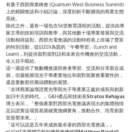
有量子西部商業峰會 (Quantum West Business Summit)
上的精闢會談和小組討論，深度剖析不斷擴張的商業生態
系統。
除此之外，還有一場包含56堂教育課程的活動，提供由專
家主導的技術培訓與教學，與其他數十場專業發展與交流
活動相得益彰。西部光電會議的活動時程表上排滿了豐富
的特別活動，從以EDI為題的「午餐學習」(Lunch and
Learn)，到提供面對面對話和未來合作機會的交流活動，
令人目不暇給。
這一週提供了無數機會讓與會者學習、交流和分享新近成
就，但最能展現光子學產業地位和面對面聚會重要性的，
還是要數那些萬頭鑽動的展覽。
「全球商業論壇證實光學與光子學產業正處於成長與創新
如日中天的時代。」G&H產品和技術長
Stratos Kehayas
博士表示，「整個產業對西部光電會議表現出的集體熱情
足以證實這場貿易展確實擔綱要角，推動合作、培育創新
並形塑未來。」
「這可以說是五年來成效最卓著的西部光電會議，」
nLIGHT半導體雷射副總裁兼總經理
Matthew Randall