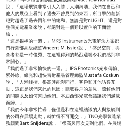
說，「這場展覽非常引人入勝，人潮洶湧。我們在自己和
他人的展位上看到了過去不曾見到的東西，所目擊的創新
絕對超過了過去兩年中的總和。無論是對nLIGHT、還是對
整個光電產業來說，都絕對是一個難以置信的正面體
驗，」
「這是很棒的一週，」MKS Instruments光電解決方案部
門行銷部高級總監
Vincent M. Issier
說，「盛況空前，與
會者都是一時俊秀。在這裡得到的熱烈迴響令我們感到非
常開心。」
「我們過了非常愉快的一週。」IPG Photonics光束傳輸、
紫外線、綠光和超快雷射產品管理總監
Mustafa Coskun
說，「人潮蜂擁。很高興能與同行、客戶和其他訪客互
動，這正是我們來此的原因：聽取客戶的意見、瞭解他們
的問題以及如何幫助他們。本屆西部光電會議讓我們滿載
而歸。」
「我們今年非常忙碌，僅僅是和在這裡結識的人與接觸到
的公司在展場走動，就忙得不可開交，」TNO光學製造業
務顧問
Bart Snijders
說，「很高興再次見到他們。在展場