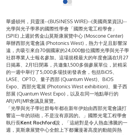
華盛頓州，貝靈漢--(
BUSINESS WIRE
)--
(美國商業資訊)--
光學與光子學界的國際性學會
「國際光電工程學會」
(SPIE)
上週於舊金山莫斯康展覽中心 (Moscone Center)
舉辦
西部光電會議 (Photonics West)
，熱力十足且影響深
遠，共吸引來自70個國家的24,000餘位國際光學與光子學
社群專業人士報名參加。這場規模最大的年度會議在1月27
日揭幕、2月1日閉幕，共邀集1,500多個參展單位，於精采
的一週中舉行了5,000多場技術發表會，包括BiOS、
LASE、OPTO、量子西部 (Quantum West)、BiOS
Expo、西部光電展 (Photonics West exhibition)、量子西
部展 (Quantum West Expo)，以及在同一地點舉行的
AR|VR|MR會議及展覽
。
「光學與光子學社群每年都在新年伊始由西部光電會議打
響這一年的頭砲，不是沒有原因的。」國際光電工程學會
執行長
Kent Rochford
說，「這絕對是令人熱血沸騰的一
週，莫斯康展覽中心全館上下都彌漫著高度的動能與熱