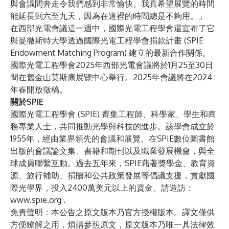
與會議間奔走令我們感到非常愉快。我真希望展覽的時間
能延長到六至九天，因為在這裡的時間總是不夠用。」
在西部光電會議這一週中，國際光電工程學會還宣布了它
與曼徹斯特大學透過
國際光電工程學會捐款計畫 (SPIE
Endowment Matching Program)
建立的最新合作關係。
國際光電工程學會2025年西部光電會議將於1月25至30日
間在舊金山莫斯康展覽中心舉行。2025年會議將在2024
年春開放徵稿。
關於SPIE
國際光電工程學會 (SPIE) 齊集工程師、科學家、學生和商
務專業人士，共同推動光學與科技的進步。該學會成立於
1955年，經由業界領先的會議和展覽、在SPIE數位圖書館
出版的會議論文集、書籍和期刊以及職業發展機會，與全
球成員聯繫互動。過去五年來，SPIE藉著獎學金、教育資
源、旅行補助、捐贈和公共政策發展等倡議支援，貢獻國
際光學界，投入2400萬美元以上的資金。請造訪：
www.spie.org
.
免責聲明：本公告之原文版本乃官方授權版本。譯文僅供
方便瞭解之用，煩請參照原文，原文版本乃唯一具法律效