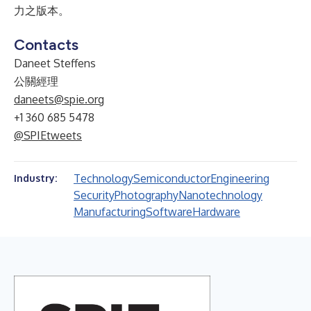
力之版本。
Contacts
Daneet Steffens
公關經理
daneets@spie.org
+1 360 685 5478
@SPIEtweets
Technology
Semiconductor
Engineering
Industry:
Security
Photography
Nanotechnology
Manufacturing
Software
Hardware