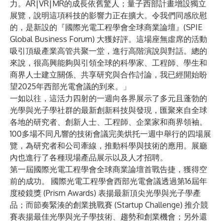
力。AR|VR|MR的成長依舊驚人；量子西部計畫增設獨立
展覽，說明這項科技的影響力正在擴大。令我們同感欣慰
的，是新設的『國際光電工程學會全球商業論壇』(SPIE
Global Business Forum) 大獲好評。這場座無虛席的活動
吸引頂級產業高管共聚一堂，進行高階演說與對話。總的
來說，很高興能夠與引領全球的科學家、工程師、學生和
商界人士建立關係、共享研究與合作討論，我已經開始盼
望2025年西部光電會議的到來。」
一如以往，這活力四射的一週向各界展示了多元且蓬勃的
光學與光子學社群的最新創新科技與發現，匯聚來自全球
各地的研究者、創新人士、工程師、企業家和商界領袖。
100多場不同凡響的技術會議完美烘托一週中舉行的四場展
覽，為研究者和公司牽線，推動科學與技術的應用。展廳
內也進行了各種現場產品展示以及人才招聘。
第一屆
國際光電工程學會全球商業論壇
首戰告捷，獲得空
前的成功。
國際光電工程學會西部光電會議透過第16屆年
度
稜鏡獎 (Prism Awards)
表揚最新頂尖光學與光子學產
品；而節奏緊湊的
創業挑戰賽 (Startup Challenge)
推介競
賽表揚最佳光學與光子學技術、趨勢和創業機會；另外還