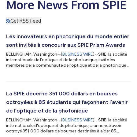
More News From SPIE
Get RSS Feed
Les innovateurs en photonique du monde entier
sont invités à concourir aux SPIE Prism Awards
BELLINGHAM, Washington--(
BUSINESS WIRE
)--SPIE, la société
internationale de l’optique et de la photonique, invite les
membres de la communauté de l’optique et de la photonique à
poser leur candidature aux SPIE Prism Awards de cette année,
qui récompensent de nouveaux produits exceptionnels qui
révolutionnent le marché. Les lauréats seront annoncés lors de
la cérémonie de remise des prix le 3 février 2027 au SPIE
Photonics West à San Francisco, en Californie. Surnommés les «
La SPIE décerne 351 000 dollars en bourses
Oscars de la photoni...
octroyées à 85 étudiants qui façonnent l’avenir
de l’optique et de la photonique
BELLINGHAM, Washington--(
BUSINESS WIRE
)--SPIE, la société
internationale d'optique et de photonique, a annoncé avoir
octroyé 351 000 dollars de bourses destinées à aider 85
étudiants membres de la SPIE, qui se consacrent à l'optique, la