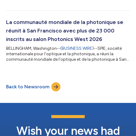
photonique ou un domaine connexe. Les bourses varient de 3
000 à 11 000 dollars et les lauréats sont sélectionnés parmi
une liste de candidats par le comité des bourses SPIE. « Je suis
profondément attachée à l’inclusion en faveur des femmes et
La communauté mondiale de la photonique se
d'autres groupes...
réunit à San Francisco avec plus de 23 000
inscrits au salon Photonics West 2026
BELLINGHAM, Washington--(
BUSINESS WIRE
)--SPIE, société
internationale pour l’optique et la photonique, a réuni la
communauté mondiale de l’optique et de la photonique à San
Francisco, en Californie, pour une nouvelle édition réussie et
animée du Photonics West. Avec plus de 23 000 inscrits, la
conférence et l’exposition annuelles ont rassemblé des
participants de 40 pays, mettant en avant l’esprit
Back to Newsroom
transnational et collaboratif de cette industrie interdisciplinaire.
Cet événement dynamique s’est...
Wish your news had