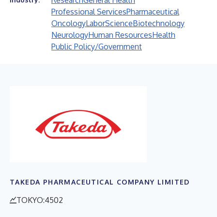
Research
General Health
Professional Services
Pharmaceutical
Oncology
Labor
Science
Biotechnology
Neurology
Human Resources
Health
Public Policy/Government
TAKEDA PHARMACEUTICAL COMPANY LIMITED
TOKYO:4502