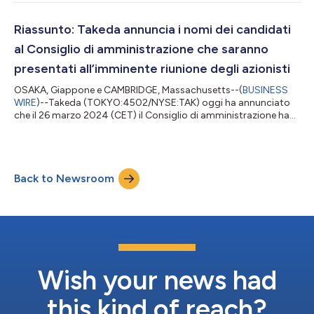
oggi a Osaka. Il CdA di Takeda comprende 11 membri su un
totale di 14 con funzioni di direttori esterni, per aiutare a
garantire trasparenza e oggettività. Un direttore esterno
Riassunto: Takeda annuncia i nomi dei candidati
continuerà a presiedere il CdA. Il Comita...
al Consiglio di amministrazione che saranno
presentati all’imminente riunione degli azionisti
OSAKA, Giappone e CAMBRIDGE, Massachusetts--(
BUSINESS
WIRE
)--Takeda (TOKYO:4502/NYSE:TAK) oggi ha annunciato
che il 26 marzo 2024 (CET) il Consiglio di amministrazione ha
deciso di proporre vari candidati al CdA in occasione della
148esima riunione generale ordinaria degli azionisti che si terrà il
26 giugno 2024. Milano Furuta, attualmente presidente della
Japan Pharma Business Unit (JPBU), subentrerà a Constantine
Back to Newsroom
Saroukos nel ruolo di Direttore finanziario (CFO) con entrata in
vigore il 1°ap...
Wish your news had
this kind of reach?