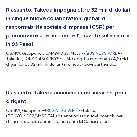
Riassunto: Takeda impegna oltre 32 mln di dollari
in cinque nuove collaborazioni globali di
responsabilità sociale d'impresa (CSR) per
promuovere ulteriormente l'impatto sulla salute
in 93 Paesi
OSAKA, Giappone e CAMBRIDGE, Mass.--(
BUSINESS WIRE
)--
Takeda (TOKYO:4502/NYSE: TAK) oggi ha impegnato 4,6 mld
di yen (circa 32 mln di dollari) in cinque nuovi partner di
responsabilità sociale d'impresa (CSR, Corporate Social
Responsibility) globale, parte del continuo impegno della
società per migliorare la resilienza dei sistemi sanitari in Paesi a
medio e basso reddito in tutto il mondo. Il testo originale del
presente annuncio, redatto nella lingua di partenza, è la versione
Riassunto: Takeda annuncia nuovi incarichi per i
ufficiale che fa...
dirigenti
OSAKA, Giappone--(
BUSINESS WIRE
)--Takeda
(TOKYO:4502/NYSE:TAK) ha annunciato nuovi incarichi per i
dirigenti, stabiliti durante la riunione del Consiglio di
Amministrazione e del Comitato di Revisione e Vigilanza, a
seguito della 148a Assemblea ordinaria degli azionisti, tenutasi