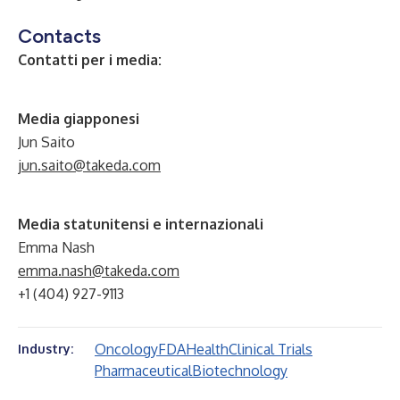
Contacts
Contatti per i media:
Media giapponesi
Jun Saito
jun.saito@takeda.com
Media statunitensi e internazionali
Emma Nash
emma.nash@takeda.com
+1 (404) 927-9113
Oncology
FDA
Health
Clinical Trials
Industry:
Pharmaceutical
Biotechnology