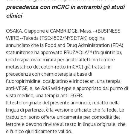
precedenza con mCRC in entrambi gli studi
clinici
OSAKA, Giappone e CAMBRIDGE, Mass.--(
BUSINESS
WIRE
)--
Takeda (
TSE:4502/NYSE:TAK
) oggi ha
annunciato che la Food and Drug Administration (FDA)
statunitense ha approvato FRUZAQLA™ (fruquintinib),
una terapia orale mirata per adulti affetti da tumore
metastatico del colon-retto (mCRC) già trattati in
precedenza con chemioterapia a base di
fluoropirimidine, oxaliplatino e irinotecan, una terapia
anti-VEGF, e, se
RAS
wild-type e appropriato dal punto di
vista medico, una terapia anti-EGFR.
Il testo originale del presente annuncio, redatto nella
lingua di partenza, è la versione ufficiale che fa fede. Le
traduzioni sono offerte unicamente per comodità del
lettore e devono rinviare al testo in lingua originale, che
è l'unico giuridicamente valido.