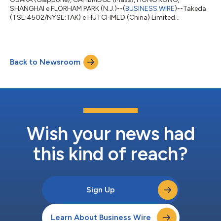
SHANGHAI e FLORHAM PARK (N.J.)--(
BUSINESS WIRE
)--Takeda
(TSE:4502/NYSE:TAK) e HUTCHMED (China) Limited
(Nasdaq/AIM:HCM, HKEX:13) (HUTCHMED) hanno annunciato in
data odierna che i risultati dello studio di fase 3 FRESCO2 di
fruquintinib in pazienti con carcinoma del colon-retto
metastatico già trattati in precedenza sono stati pubblicati in
Back to Newsroom
The Lancet. La pubblicazione illustra nel dettaglio i risultati della
sperimentazione FRESCO-2 al 24 giugno 20...
Wish your news had
this kind of reach?
Sign Up
Learn About Business Wire