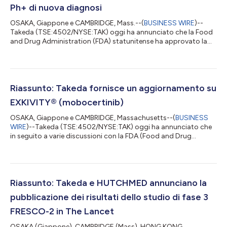
Ph+ di nuova diagnosi
OSAKA, Giappone e CAMBRIDGE, Mass.--(
BUSINESS WIRE
)--
Takeda (TSE:4502/NYSE:TAK) oggi ha annunciato che la Food
and Drug Administration (FDA) statunitense ha approvato la
domanda supplementare di nuovo farmaco (sNDA) per
ICLUSIG ® (ponatinib) per il trattamento di pazienti adulti con
leucemia acuta linfoblastica Philadelphia positiva (LLA Ph+) di
nuova diagnosi in combinazione con chemioterapia. Il testo
originale del presente annuncio, redatto nella lingua di partenza,
Riassunto: Takeda fornisce un aggiornamento su
è la versione ufficiale c...
EXKIVITY® (mobocertinib)
OSAKA, Giappone e CAMBRIDGE, Massachusetts--(
BUSINESS
WIRE
)--Takeda (TSE:4502/NYSE:TAK) oggi ha annunciato che
in seguito a varie discussioni con la FDA (Food and Drug
Administration, l’agenzia federale statunitense per gli alimenti e
i farmaci), collaborerà con la FDA per condurre un ritiro
volontario dal mercato statunitense di EXKIVITY®
(mobocertinib) per pazienti adulti affetti da carcinoma
polmonare non a piccole cellule (NSCLC) metastatico o
Riassunto: Takeda e HUTCHMED annunciano la
localmente avanzato con mutazioni da inserzione...
pubblicazione dei risultati dello studio di fase 3
FRESCO-2 in The Lancet
OSAKA (Giappone), CAMBRIDGE (Mass), HONG KONG,