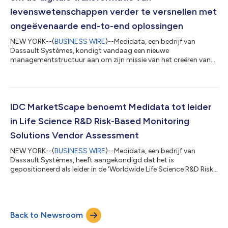
toegan...
levenswetenschappen verder te versnellen met
ongeëvenaarde end-to-end oplossingen
NEW YORK--(
BUSINESS WIRE
)--Medidata, een bedrijf van
Dassault Systèmes, kondigt vandaag een nieuwe
managementstructuur aan om zijn missie van het creëren van
end-to-end oplossingen voor slimmere behandelingen en
gezondere mensen kracht bij te zetten. De strategische evolutie
is een kans om langetermijndoelstellingen en groei te
bevorderen om klanten beter in staat te stellen meer waarde te
ontsluiten in het Dassault Systèmes-portfolio, waardoor de
IDC MarketScape benoemt Medidata tot leider
ontwikkeling van geneesmiddelen uiteindelijk na...
in Life Science R&D Risk-Based Monitoring
Solutions Vendor Assessment
NEW YORK--(
BUSINESS WIRE
)--Medidata, een bedrijf van
Dassault Systèmes, heeft aangekondigd dat het is
gepositioneerd als leider in de 'Worldwide Life Science R&D Risk-
Based Monitoring Solutions 2022 Vendor Assessment (doc
#US48061722)' van IDC MarketScape. De IDC MarketScape-
evaluatie beoordeelde de uitgebreide RBQM-mogelijkheden
(Risk-Based Quality Management) van Medidata, waaronder
Back to Newsroom
Medidata Detect, dat klinische activiteitenteams de
mogelijkheid biedt om proactief risico's voor gegevensi...