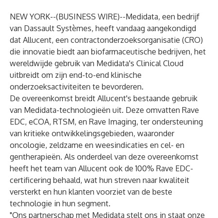
NEW YORK--(
BUSINESS WIRE
)--
Medidata
, een bedrijf
van Dassault Systèmes, heeft vandaag aangekondigd
dat Allucent, een contractonderzoeksorganisatie (CRO)
die innovatie biedt aan biofarmaceutische bedrijven, het
wereldwijde gebruik van Medidata's Clinical Cloud
uitbreidt om zijn end-to-end klinische
onderzoeksactiviteiten te bevorderen.
De overeenkomst breidt Allucent's bestaande gebruik
van Medidata-technologieën uit. Deze omvatten
Rave
EDC
,
eCOA
,
RTSM
, en
Rave Imaging
, ter ondersteuning
van kritieke ontwikkelingsgebieden, waaronder
oncologie, zeldzame en weesindicaties en cel- en
gentherapieën. Als onderdeel van deze overeenkomst
heeft het team van Allucent ook de 100% Rave EDC-
certificering behaald, wat hun streven naar kwaliteit
versterkt en hun klanten voorziet van de beste
technologie in hun segment.
"Ons partnerschap met Medidata stelt ons in staat onze