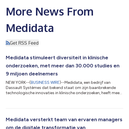
More News From
Medidata
Get RSS Feed
Medidata stimuleert diversiteit in klinische
onderzoeken, met meer dan 30.000 studies en
9 miljoen deelnemers
NEW YORK--(
BUSINESS WIRE
)--Medidata, een bedrijf van
Dassault Systèmes dat bekend staat om zijn baanbrekende
technologische innovaties in klinische onderzoeken, heeft meer
dan 30.000 klinische onderzoeken en 9 miljoen
studiedeelnemers overtroffen. Deze mijlpalen, bereikt samen
met meer dan 2.100 wereldwijde klanten en partners, werden
gevoed door de platform- en biowetenschappelijke
oplossingen van Medidata die zorgen voor slimmere
Medidata versterkt team van ervaren managers
behandelingen en gezondere mensen, terwijl ze een betere
om de digitale transformatie van