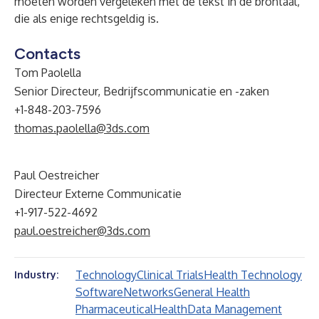
moeten worden vergeleken met de tekst in de brontaal,
die als enige rechtsgeldig is.
Contacts
Tom Paolella
Senior Directeur, Bedrijfscommunicatie en -zaken
+1-848-203-7596
thomas.paolella@3ds.com
Paul Oestreicher
Directeur Externe Communicatie
+1-917-522-4692
paul.oestreicher@3ds.com
Technology
Clinical Trials
Health Technology
Industry:
Software
Networks
General Health
Pharmaceutical
Health
Data Management